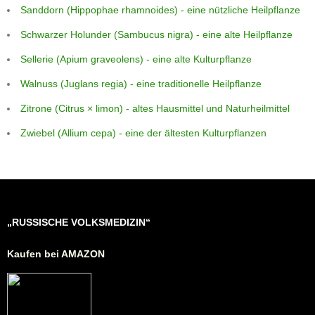
Sanddorn (Hippophae rhamnoides) - eine nützliche Heilpflanze
Schwarzer Holunder (Sambucus nigra) - eine alte Heilpflanze
Sellerie (Apium graveolens) - eine alte Kulturpflanze
Walnuss (Juglans regia) - eine traditionelle Heilpflanze
Zitrone (Citrus × limon) - altes Hausmittel und Naturheilmittel
Zwiebel (Allium cepa) - eine der ältesten Kulturpflanzen
„RUSSISCHE VOLKSMEDIZIN“
Kaufen bei AMAZON