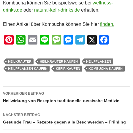
Kombucha können Sie beispielsweise bei
wellness-
drinks.de
oder
natural-kefir-drinks.de
erhalten.
Einen Artikel über Kombucha können Sie hier
finden.
Pi
W
E
Li
M
M
T
X
F
nt
h
m
n
e
e
el
a
er
at
ail
e
ss
ss
e
c
HEILKRÄUTER
HEILKRÄUTER KAUFEN
HEILPFLANZEN
e
s
a
e
gr
e
HEILPFLANZEN KAUFEN
KEFIR KAUFEN
KOMBUCHA KAUFEN
st
A
g
n
a
b
p
e
g
m
o
Beitragsnavigation
VORHERIGER BEITRAG
p
er
o
Heilwirkung von Rezepten traditionelle russische Medizin
k
NÄCHSTER BEITRAG
Gesunde Frau – Rezepte gegen alle Beschwerden – Frühling