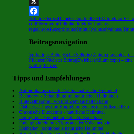
Telegram
X
Arteriosklerose
Diabetes
Durchfall
EHEC-Infektion
Esche
Facebook
coli
Fibromyom
Heilmittel
Infektion
Juglans
regia
Krebs
Rezept
Struma
Tinktur
Walnuss
Walnuss-Tinkt
Beitragsnavigation
Vorheriger Beitrag
Echte Sellerie (Apium graveolens) – 
Pflanzen
Nächster Beitrag
Zwiebel (Allium cepa) – eine 
Kulturpflanzen
Tipps und Empfehlungen
Antibiotika-assoziierte Colitis - natürliche Heilmittel
Bechterew - Behandlung mit natürlichen Heilmitteln
Blutegeltherapie - wo und wem sie helfen kann
Diabetes - Tipps und Empfehlungen aus der Volksmedizin
Chronische Duodenitis - natürliche Heilmittel
Dupuytren - Heilmethode der Volksmedizin
Fadenpilzinfektion - Tipps aus der Volksmedizin
Heilbäder - traditionelle natürliche Heilmittel
Honig - in der Volksmedizin ein traditionelles Heilmittel