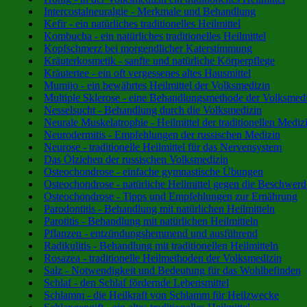
Intercostalneuralgie - Merkmale und Behandlung
Kefir - ein natürliches traditionelles Heilmittel
Kombucha - ein natürliches traditionelles Heilmittel
Kopfschmerz bei morgendlicher Katerstimmung
Kräuterkosmetik - sanfte und natürliche Körperpflege
Kräutertee - ein oft vergessenes altes Hausmittel
Mumijo - ein bewährtes Heilmittel der Volksmedizin
Multiple Sklerose - eine Behandlungsmethode der Volksmed
Nesselsucht - Behandlung durch die Volksmedizin
Neurale Muskelatrophie - Heilmittel der traditionellen Mediz
Neurodermitis - Empfehlungen der russischen Medizin
Neurose - traditionelle Heilmittel für das Nervensystem
Das Ölziehen der russischen Volksmedizin
Osteochondrose - einfache gymnastische Übungen
Osteochondrose - natürliche Heilmittel gegen die Beschwer
Osteochondrose - Tipps und Empfehlungen zur Ernährung
Parodontitis - Behandlung mit natürlichen Heilmitteln
Parotitis - Behandlung mit natürlichen Heilmitteln
Pflanzen - entzündungshemmend und ausführend
Radikulitis - Behandlung mit traditionellen Heilmitteln
Rosazea - traditionelle Heilmethoden der Volksmedizin
Salz - Notwendigkeit und Bedeutung für das Wohlbefinden
Schlaf - den Schlaf fördernde Lebensmittel
Schlamm - die Heilkraft von Schlamm für Heilzwecke