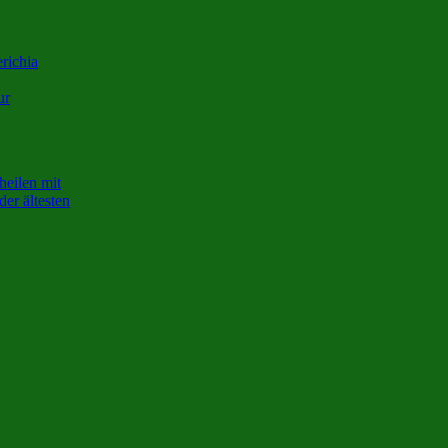
richia
ur
heilen mit
der ältesten