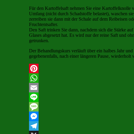
Für den Kartoffelsaft nehmen Sie eine Kartoffelknolle 
Umfang (nicht durch Schadstoffe belastet), waschen sie
zerreiben sie dann mit der Schale auf dem Reibeisen ode
Fruchtentsafter.
Den Saft trinken Sie dann, nachdem sich die Stärke au
Glases abgesetzt hat. Es wird nur der reine Saft und ohn
getrunken.
Der Behandlungskurs verläuft über ein halbes Jahr und
gegebenenfalls, nach einer längeren Pause, wiederholt 
Pinterest
WhatsApp
Email
Line
Message
Messenger