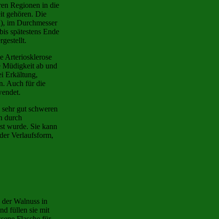
ren Regionen in die
it gehören. Die
a), im Durchmesser
bis spätestens Ende
gestellt.
e Arteriosklerose
e Müdigkeit ab und
ei Erkältung,
n. Auch für die
wendet.
 sehr gut schweren
on durch
st wurde. Sie kann
der Verlaufsform,
 der Walnuss in
nd füllen sie mit
ssene Flasche für