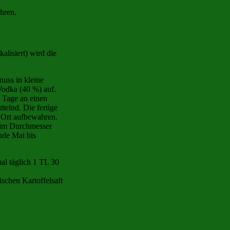
ühren.
alisiert) wird die
nuss in kleine
 Wodka (40 %) auf.
0 Tage an einen
telnd. Die fertige
 Ort aufbewahren.
n im Durchmesser
nde Mai bis
al täglich 1 TL 30
ischen Kartoffelsaft