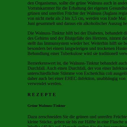
den Organismus, sollte die grüne Walnuss auch in ande
Vorratskammer für die Erhaltung der eigenen Gesundhe
grünen und unreifen Früchte der Walnuss (Juglans regi
von nicht mehr als 2 bis 3,5 cm, werden von Ende Mai 
Juni gesammelt und daraus ein alkoholischer Auszug her
Die Walnuss-Tinktur hilft bei der Diabetes, behandelt di
des Gehirns und der Blutgefäße des Herzens, nimmt di
stellt das Immunsystem wieder her. Weiterhin hilft sie b
besonders bei einem langwierigen und trockenen Huste
Behandlung einer Tuberkulose wird sie traditionell ver
Bemerkenswert ist, die Walnuss-Tinktur behandelt auch
Durchfall. Auch einen Durchfall, der von einer Infekti
unterschiedlichste Stämme von Escherichia coli ausgelö
daher auch bei einer EHEC-Infektion, unabhängig von 
verwendet werden.
R E Z E P T E
Grüne Walnuss-Tinktur
Dazu zerschneiden Sie die grünen und unreifen Früchte
kleine Stücke, geben sie bis zur Hälfte in eine Flasche u
Wodka (40 %) auf. Danach stellen Sie die fest verschlo