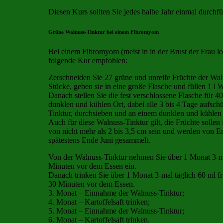
Diesen Kurs sollten Sie jedes halbe Jahr einmal durchf
Grüne Walnuss-Tinktur bei einem Fibromyom
Bei einem Fibromyom (meist in in der Brust der Frau lok
folgende Kur empfohlen:
Zerschneiden Sie 27 grüne und unreife Früchte der Wal
Stücke, geben sie in eine große Flasche und füllen 1 l
Danach stellen Sie die fest verschlossene Flasche für 4
dunklen und kühlen Ort, dabei alle 3 bis 4 Tage aufschüt
Tinktur, durchsieben und an einem dunklen und kühlen
Auch für diese Walnuss-Tinktur gilt, die Früchte solle
von nicht mehr als 2 bis 3,5 cm sein und werden von E
spätestens Ende Juni gesammelt.
Von der Walnuss-Tinktur nehmen Sie über 1 Monat 3-m
Minuten vor dem Essen ein.
Danach trinken Sie über 1 Monat 3-mal täglich 60 ml fr
30 Minuten vor dem Essen.
3. Monat – Einnahme der Walnuss-Tinktur;
4. Monat – Kartoffelsaft trinken;
5. Monat – Einnahme der Walnuss-Tinktur;
6. Monat – Kartoffelsaft trinken.