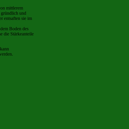
von mittlerem
 gründlich und
r entsaften sie im
f dem Boden des
e die Stärkeanteile
 kann
werden.