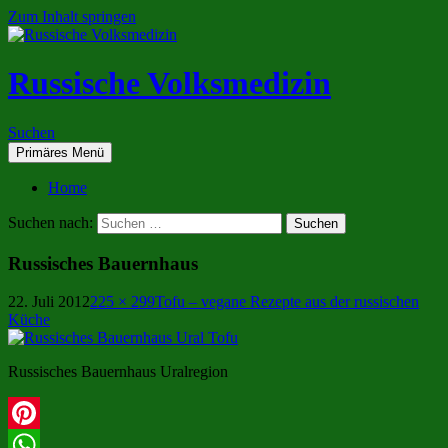
Zum Inhalt springen
Russische Volksmedizin
Suchen
Primäres Menü
Home
Suchen nach:
Russisches Bauernhaus
22. Juli 2012
225 × 299
Tofu – vegane Rezepte aus der russischen
Küche
Russisches Bauernhaus Uralregion
Pinterest