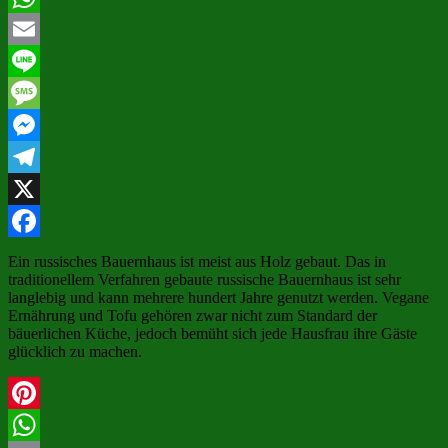
WhatsApp
Email
Line
Message
Messenger
Telegram
X
Facebook
Ein russisches Bauernhaus ist meist aus Holz gebaut. Das in
traditionellem Verfahren gebaute russische Bauernhaus ist sehr
langlebig und kann mehrere hundert Jahre genutzt werden. Vegane
Ernährung und Tofu gehören zwar nicht zum Standard der
bäuerlichen Küche, jedoch bemüht sich jede Hausfrau ihre Gäste
glücklich zu machen.
Pinterest