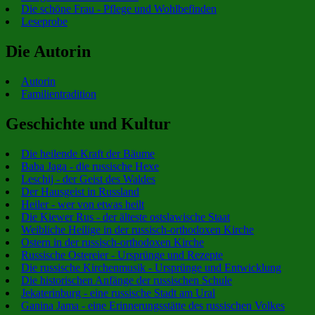
Die schöne Frau - Pflege und Wohlbefinden
Leseprobe
Die Autorin
Autorin
Familientradition
Geschichte und Kultur
Die heilende Kraft der Bäume
Baba Jaga - die russische Hexe
Leschij - der Geist des Waldes
Der Hausgeist in Russland
Heiler - wer von etwas heilt
Die Kiewer Rus - der älteste ostslawische Staat
Weibliche Heilige in der russisch-orthodoxen Kirche
Ostern in der russisch-orthodoxen Kirche
Russische Ostereier - Ursprünge und Rezepte
Die russische Kirchenmusik - Ursprünge und Entwicklung
Die historischen Anfänge der russischen Schule
Jekaterinburg - eine russische Stadt am Ural
Ganina Jama - eine Erinnerungsstätte des russischen Volkes