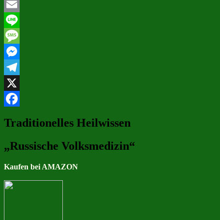
WhatsApp
Email
Line
Message
Messenger
Telegram
X
Facebook
Traditionelles Heilwissen
„Russische Volksmedizin“
Kaufen bei AMAZON