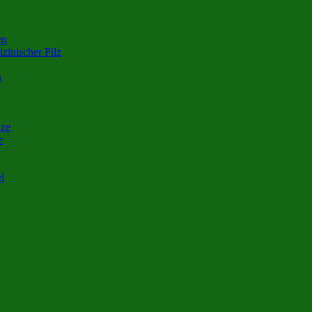
en
zinischer Pilz
n
nze
e
l