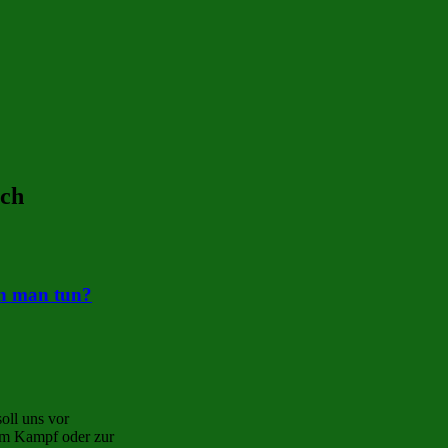
uch
n man tun?
oll uns vor
zum Kampf oder zur