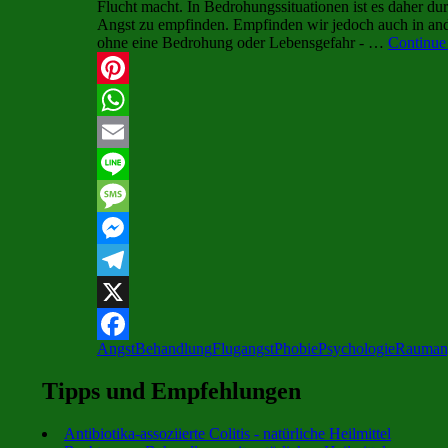
Flucht macht. In Bedrohungssituationen ist es daher dur
Angst zu empfinden. Empfinden wir jedoch auch in and
ohne eine Bedrohung oder Lebensgefahr - …
Continue
Pinterest
WhatsApp
Email
Line
Message
Messenger
Telegram
X
Angst
Behandlung
Flugangst
Phobie
Psychologie
Rauman
Facebook
Tipps und Empfehlungen
Antibiotika-assoziierte Colitis - natürliche Heilmittel