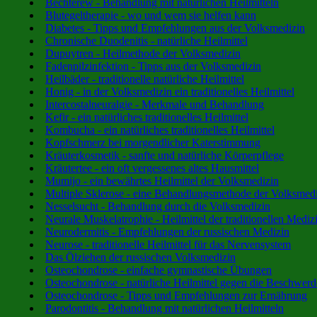
Bechterew - Behandlung mit natürlichen Heilmitteln
Blutegeltherapie - wo und wem sie helfen kann
Diabetes - Tipps und Empfehlungen aus der Volksmedizin
Chronische Duodenitis - natürliche Heilmittel
Dupuytren - Heilmethode der Volksmedizin
Fadenpilzinfektion - Tipps aus der Volksmedizin
Heilbäder - traditionelle natürliche Heilmittel
Honig - in der Volksmedizin ein traditionelles Heilmittel
Intercostalneuralgie - Merkmale und Behandlung
Kefir - ein natürliches traditionelles Heilmittel
Kombucha - ein natürliches traditionelles Heilmittel
Kopfschmerz bei morgendlicher Katerstimmung
Kräuterkosmetik - sanfte und natürliche Körperpflege
Kräutertee - ein oft vergessenes altes Hausmittel
Mumijo - ein bewährtes Heilmittel der Volksmedizin
Multiple Sklerose - eine Behandlungsmethode der Volksmed
Nesselsucht - Behandlung durch die Volksmedizin
Neurale Muskelatrophie - Heilmittel der traditionellen Mediz
Neurodermitis - Empfehlungen der russischen Medizin
Neurose - traditionelle Heilmittel für das Nervensystem
Das Ölziehen der russischen Volksmedizin
Osteochondrose - einfache gymnastische Übungen
Osteochondrose - natürliche Heilmittel gegen die Beschwer
Osteochondrose - Tipps und Empfehlungen zur Ernährung
Parodontitis - Behandlung mit natürlichen Heilmitteln