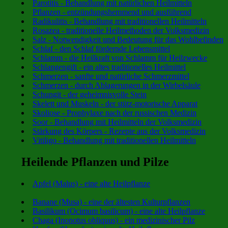
Parotitis - Behandlung mit natürlichen Heilmitteln
Pflanzen - entzündungshemmend und ausführend
Radikulitis - Behandlung mit traditionellen Heilmitteln
Rosazea - traditionelle Heilmethoden der Volksmedizin
Salz - Notwendigkeit und Bedeutung für das Wohlbefinden
Schlaf - den Schlaf fördernde Lebensmittel
Schlamm - die Heilkraft von Schlamm für Heilzwecke
Schlangengift - ein altes traditionelles Heilmittel
Schmerzen - sanfte und natürliche Schmerzmittel
Schmerzen - durch Ablagerungen in der Wirbelsäule
Schungit - der geheimnisvolle Stein
Skelett und Muskeln - der stütz-motorische Apparat
Skoliose - Prophylaxe nach der russischen Medizin
Soor - Behandlung mit Heilmitteln der Volksmedizin
Stärkung des Körpers - Rezepte aus der Volksmedizin
Vitiligo - Behandlung mit traditionellen Heilmitteln
Heilende Pflanzen und Pilze
Apfel (Malus) - eine alte Heilpflanze
Banane (Musa) - eine der ältesten Kulturpflanzen
Basilikum (Ocimum basilicum) - eine alte Heilpflanze
Chaga (Inonotus obliquus) - ein medizinischer Pilz