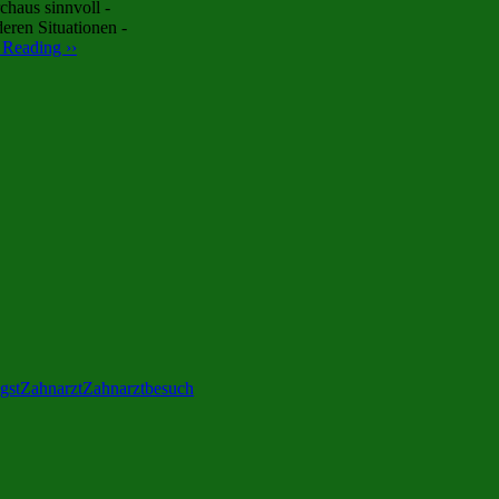
chaus sinnvoll -
eren Situationen -
 Reading ››
gst
Zahnarzt
Zahnarztbesuch