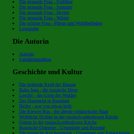
Die gesunde Frau - Frühling
Die gesunde Frau - Sommer
Die gesunde Frau - Herbst
Die gesunde Frau - Winter
Die schöne Frau - Pflege und Wohlbefinden
Leseprobe
Die Autorin
Autorin
Familientradition
Geschichte und Kultur
Die heilende Kraft der Bäume
Baba Jaga - die russische Hexe
Leschij - der Geist des Waldes
Der Hausgeist in Russland
Heiler - wer von etwas heilt
Die Kiewer Rus - der älteste ostslawische Staat
Weibliche Heilige in der russisch-orthodoxen Kirche
Ostern in der russisch-orthodoxen Kirche
Russische Ostereier - Ursprünge und Rezepte
Die russische Kirchenmusik - Ursprünge und Entwicklung