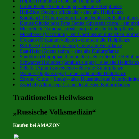
Hopfen (Humulus) - eine alte Heilpflanze
Große Klette (Arctium lappa) - eine alte Heilpflanze
Heil-Ziest (Stachys officinalis) - eine alte Heilpflanze
Knoblauch (Allium sativum) - eine der ältesten Kulturpflanz
Krause Glucke oder Fette Henne (Sparassis crispa) - ein medi
Meerrettich (Armoracia rusticana) - eine alte Kulturpflanze
Moosbeere (Vaccinium) - ein Überfluss an nützlichen Stoffe
Oregano (Origanum vulgare) - eine sehr alte Heilpflanze
Rot-Klee (Trifolium pratense) - eine alte Heilpflanze
Saat-Hafer (Avena sativa) - eine alte Kulturpflanze
Sanddorn (Hippophae rhamnoides) - eine nützliche Heilpfla
Schwarzer Holunder (Sambucus nigra) - eine alte Heilpflanz
Sellerie (Apium graveolens) - eine alte Kulturpflanze
Walnuss (Juglans regia) - eine traditionelle Heilpflanze
Zitrone (Citrus × limon) - altes Hausmittel und Naturheilmitte
Zwiebel (Allium cepa) - eine der ältesten Kulturpflanzen
Traditionelles Heilwissen
„Russische Volksmedizin“
Kaufen bei AMAZON