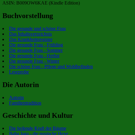
ASIN: B009OW6KAE (Kindle Edition)
Buchvorstellung
Die gesunde und schöne Frau
Das Inhaltsverzeichnis
Das Krankheitsregister
Die gesunde Frau - Frühling
Die gesunde Frau - Sommer
Die gesunde Frau - Herbst
Die gesunde Frau - Winter
Die schöne Frau - Pflege und Wohlbefinden
Leseprobe
Die Autorin
Autorin
Familientradition
Geschichte und Kultur
Die heilende Kraft der Bäume
Baba Jaga - die russische Hexe