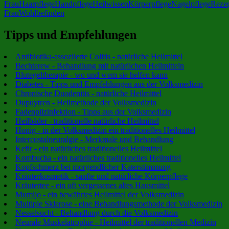
Frau
Haarpflege
Handpflege
Heilwissen
Körperpflege
Nagelpflege
Reze
Frau
Wohlbefinden
Tipps und Empfehlungen
Antibiotika-assoziierte Colitis - natürliche Heilmittel
Bechterew - Behandlung mit natürlichen Heilmitteln
Blutegeltherapie - wo und wem sie helfen kann
Diabetes - Tipps und Empfehlungen aus der Volksmedizin
Chronische Duodenitis - natürliche Heilmittel
Dupuytren - Heilmethode der Volksmedizin
Fadenpilzinfektion - Tipps aus der Volksmedizin
Heilbäder - traditionelle natürliche Heilmittel
Honig - in der Volksmedizin ein traditionelles Heilmittel
Intercostalneuralgie - Merkmale und Behandlung
Kefir - ein natürliches traditionelles Heilmittel
Kombucha - ein natürliches traditionelles Heilmittel
Kopfschmerz bei morgendlicher Katerstimmung
Kräuterkosmetik - sanfte und natürliche Körperpflege
Kräutertee - ein oft vergessenes altes Hausmittel
Mumijo - ein bewährtes Heilmittel der Volksmedizin
Multiple Sklerose - eine Behandlungsmethode der Volksmedizin
Nesselsucht - Behandlung durch die Volksmedizin
Neurale Muskelatrophie - Heilmittel der traditionellen Medizin