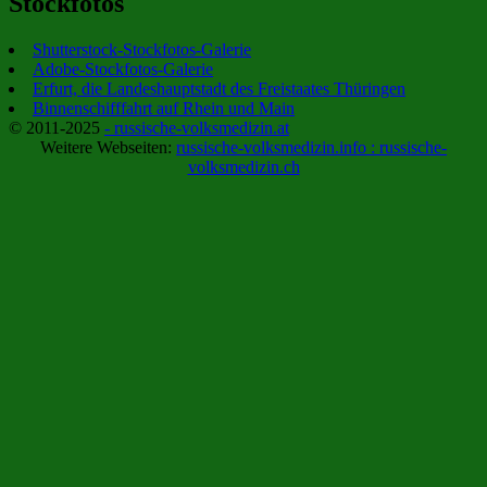
Stockfotos
Shutterstock-Stockfotos-Galerie
Adobe-Stockfotos-Galerie
Erfurt, die Landeshauptstadt des Freistaates Thüringen
Binnenschifffahrt auf Rhein und Main
© 2011-2025
- russische-volksmedizin.at
Weitere Webseiten:
russische-volksmedizin.info :
russische-
volksmedizin.ch