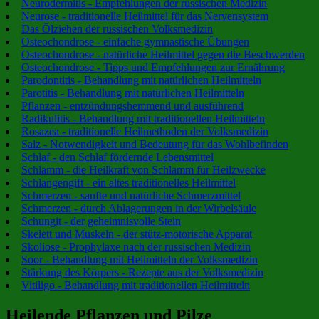
Neurodermitis - Empfehlungen der russischen Medizin
Neurose - traditionelle Heilmittel für das Nervensystem
Das Ölziehen der russischen Volksmedizin
Osteochondrose - einfache gymnastische Übungen
Osteochondrose - natürliche Heilmittel gegen die Beschwerden
Osteochondrose - Tipps und Empfehlungen zur Ernährung
Parodontitis - Behandlung mit natürlichen Heilmitteln
Parotitis - Behandlung mit natürlichen Heilmitteln
Pflanzen - entzündungshemmend und ausführend
Radikulitis - Behandlung mit traditionellen Heilmitteln
Rosazea - traditionelle Heilmethoden der Volksmedizin
Salz - Notwendigkeit und Bedeutung für das Wohlbefinden
Schlaf - den Schlaf fördernde Lebensmittel
Schlamm - die Heilkraft von Schlamm für Heilzwecke
Schlangengift - ein altes traditionelles Heilmittel
Schmerzen - sanfte und natürliche Schmerzmittel
Schmerzen - durch Ablagerungen in der Wirbelsäule
Schungit - der geheimnisvolle Stein
Skelett und Muskeln - der stütz-motorische Apparat
Skoliose - Prophylaxe nach der russischen Medizin
Soor - Behandlung mit Heilmitteln der Volksmedizin
Stärkung des Körpers - Rezepte aus der Volksmedizin
Vitiligo - Behandlung mit traditionellen Heilmitteln
Heilende Pflanzen und Pilze