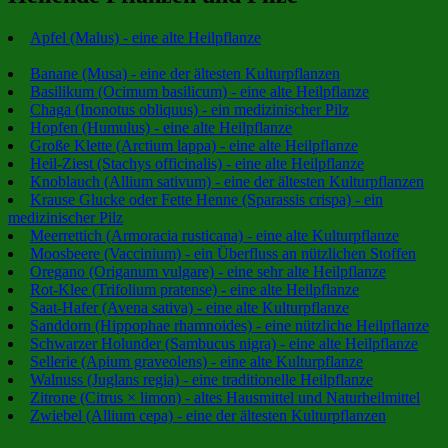
Apfel (Malus) - eine alte Heilpflanze
Banane (Musa) - eine der ältesten Kulturpflanzen
Basilikum (Ocimum basilicum) - eine alte Heilpflanze
Chaga (Inonotus obliquus) - ein medizinischer Pilz
Hopfen (Humulus) - eine alte Heilpflanze
Große Klette (Arctium lappa) - eine alte Heilpflanze
Heil-Ziest (Stachys officinalis) - eine alte Heilpflanze
Knoblauch (Allium sativum) - eine der ältesten Kulturpflanzen
Krause Glucke oder Fette Henne (Sparassis crispa) - ein
medizinischer Pilz
Meerrettich (Armoracia rusticana) - eine alte Kulturpflanze
Moosbeere (Vaccinium) - ein Überfluss an nützlichen Stoffen
Oregano (Origanum vulgare) - eine sehr alte Heilpflanze
Rot-Klee (Trifolium pratense) - eine alte Heilpflanze
Saat-Hafer (Avena sativa) - eine alte Kulturpflanze
Sanddorn (Hippophae rhamnoides) - eine nützliche Heilpflanze
Schwarzer Holunder (Sambucus nigra) - eine alte Heilpflanze
Sellerie (Apium graveolens) - eine alte Kulturpflanze
Walnuss (Juglans regia) - eine traditionelle Heilpflanze
Zitrone (Citrus × limon) - altes Hausmittel und Naturheilmittel
Zwiebel (Allium cepa) - eine der ältesten Kulturpflanzen