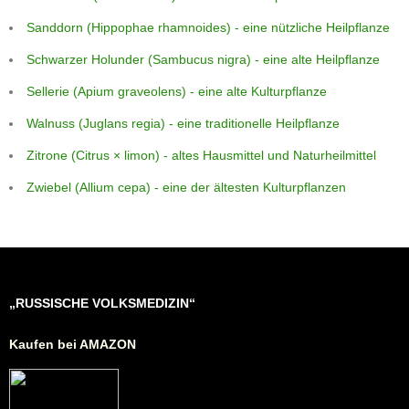
Sanddorn (Hippophae rhamnoides) - eine nützliche Heilpflanze
Schwarzer Holunder (Sambucus nigra) - eine alte Heilpflanze
Sellerie (Apium graveolens) - eine alte Kulturpflanze
Walnuss (Juglans regia) - eine traditionelle Heilpflanze
Zitrone (Citrus × limon) - altes Hausmittel und Naturheilmittel
Zwiebel (Allium cepa) - eine der ältesten Kulturpflanzen
„RUSSISCHE VOLKSMEDIZIN“
Kaufen bei AMAZON