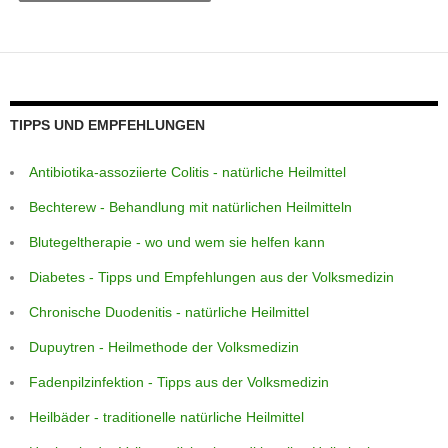
p
e
g
m
o
p
er
o
k
TIPPS UND EMPFEHLUNGEN
Antibiotika-assoziierte Colitis - natürliche Heilmittel
Bechterew - Behandlung mit natürlichen Heilmitteln
Blutegeltherapie - wo und wem sie helfen kann
Diabetes - Tipps und Empfehlungen aus der Volksmedizin
Chronische Duodenitis - natürliche Heilmittel
Dupuytren - Heilmethode der Volksmedizin
Fadenpilzinfektion - Tipps aus der Volksmedizin
Heilbäder - traditionelle natürliche Heilmittel