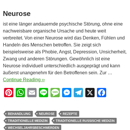
Neurose
ist eine länger andauernde psychische Störung, ohne eine
nachweisbare organische Ursache und heute weit
verbreitet. Von einer Neurose wird das Denken, Fühlen und
Handeln des Menschen betroffen. Sie zeigt sich
beispielsweise als Phobie, Angst, Depression, Unsicherheit,
Zwang und anderen Störungen. Gewöhnlich ist eine
Neurose individuell unterschiedlich ausgeprägt und kann
äußerst unangenehm für den Betroffenen sein. Zur …
Continue Reading ››
Pi
W
E
Li
M
M
T
X
F
nt
h
m
n
e
e
el
a
er
at
ail
e
ss
ss
e
c
BEHANDLUNG
NEUROSE
REZEPTE
e
s
a
e
gr
e
TRADITIONELLE MEDIZIN
TRADITIONELLE RUSSISCHE MEDIZIN
st
A
g
n
a
b
WECHSELJAHRSBESCHWERDEN