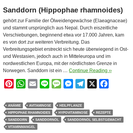
Sanddorn (Hippophae rhamnoides)
gehört zur Familie der Ölweidengewächse (Elaeagnaceae)
und stammt ursprünglich aus Nepal. Durch eiszeitliche
Verschiebungen, beginnend etwa vor 17.000 Jahren, kam
es von dort zur weiteren Verbreitung. Das
Verbreitungsgebiet erstreckt sich heute überwiegend in Ost-
und Westasien, jedoch auch in Mitteleuropa und im
nordwestlichen Europa, mit der nördlichsten Grenze in
Norwegen. Sanddorn ist ein …
Continue Reading ››
Pi
W
E
Li
M
M
T
X
F
nt
h
m
n
e
e
el
a
er
at
ail
e
ss
ss
e
c
ANÄMIE
AVITAMINOSE
HEILPFLANZE
e
s
a
e
gr
e
HIPPOPHAE RHAMNOIDES
HYPOVITAMINOSE
REZEPTE
st
A
g
n
a
b
SANDDORN
SANDDORNÖL
SANDDORNÖL SELBSTGEMACHT
VITAMINMANGEL
p
e
g
m
o