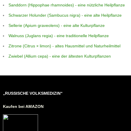
Sanddorn (Hippophae rhamnoides) - eine nützliche Heilpflanze
Schwarzer Holunder (Sambucus nigra) - eine alte Heilpflanze
Sellerie (Apium graveolens) - eine alte Kulturpflanze
Walnuss (Juglans regia) - eine traditionelle Heilpflanze
Zitrone (Citrus × limon) - altes Hausmittel und Naturheilmittel
Zwiebel (Allium cepa) - eine der ältesten Kulturpflanzen
„RUSSISCHE VOLKSMEDIZIN“
Kaufen bei AMAZON