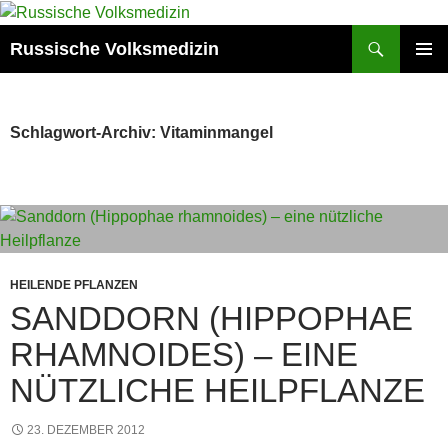
Zum
Inhalt
Suchen
Russische Volksmedizin
springen
PRIMÄR
MENÜ
Schlagwort-Archiv: Vitaminmangel
HEILENDE PFLANZEN
SANDDORN (HIPPOPHAE
RHAMNOIDES) – EINE
NÜTZLICHE HEILPFLANZE
23. DEZEMBER 2012