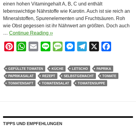
einen hohen Vitamingehalt A, B, C und enthält
lebenswichtige Nährstoffe wie Karotin. Auch ist sie reich an
Mineralstoffen, Spurenelementen und Fruchtsäuren. Roh
wie Obst gegessen ist ihr Nährwert am größten. Doch auch
…
Continue Reading ››
Pi
W
E
Li
M
M
T
X
F
nt
h
m
n
e
e
el
a
er
at
ail
e
ss
ss
e
c
GEFÜLLTE TOMATEN
KÜCHE
LETSCHO
PAPRIKA
e
s
a
e
gr
e
PAPRIKASALAT
REZEPT
SELBSTGEMACHT
TOMATE
st
A
g
n
a
b
TOMATENSAFT
TOMATENSALAT
TOMATENSUPPE
p
e
g
m
o
p
er
o
k
TIPPS UND EMPFEHLUNGEN