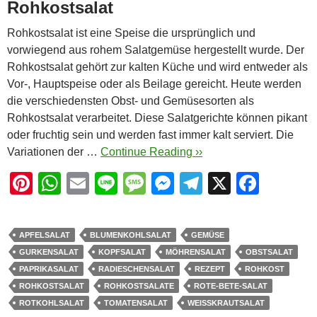
Rohkostsalat
Rohkostsalat ist eine Speise die ursprünglich und
vorwiegend aus rohem Salatgemüse hergestellt wurde. Der
Rohkostsalat gehört zur kalten Küche und wird entweder als
Vor-, Hauptspeise oder als Beilage gereicht. Heute werden
die verschiedensten Obst- und Gemüsesorten als
Rohkostsalat verarbeitet. Diese Salatgerichte können pikant
oder fruchtig sein und werden fast immer kalt serviert. Die
Variationen der …
Continue Reading ››
Pi
W
E
Li
M
M
T
X
F
nt
h
m
n
e
e
el
a
er
at
ail
e
ss
ss
e
c
APFELSALAT
BLUMENKOHLSALAT
GEMÜSE
e
s
a
e
gr
e
GURKENSALAT
KOPFSALAT
MÖHRENSALAT
OBSTSALAT
st
A
g
n
a
b
PAPRIKASALAT
RADIESCHENSALAT
REZEPT
ROHKOST
ROHKOSTSALAT
ROHKOSTSALATE
ROTE-BETE-SALAT
p
e
g
m
o
ROTKOHLSALAT
TOMATENSALAT
WEISSKRAUTSALAT