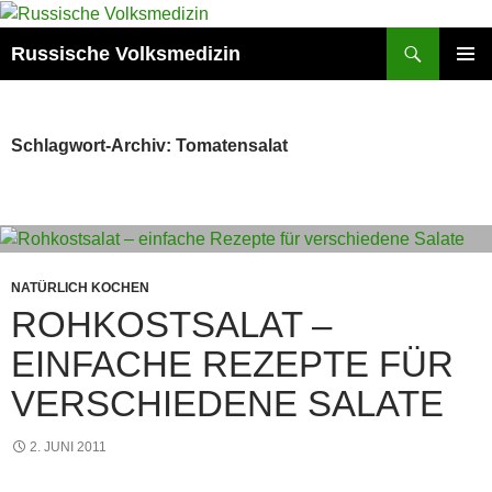
Zum
Inhalt
Suchen
Russische Volksmedizin
springen
PRIMÄR
MENÜ
Schlagwort-Archiv: Tomatensalat
NATÜRLICH KOCHEN
ROHKOSTSALAT –
EINFACHE REZEPTE FÜR
VERSCHIEDENE SALATE
2. JUNI 2011