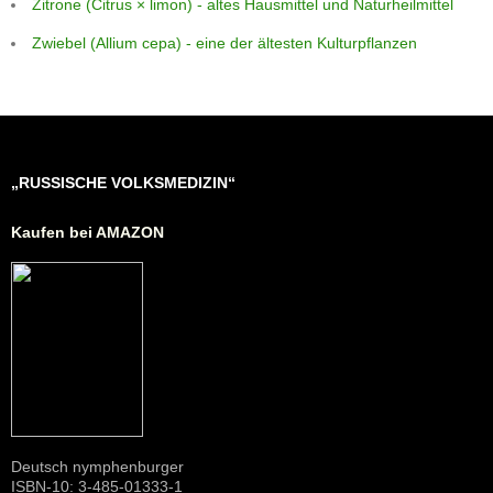
Zitrone (Citrus × limon) - altes Hausmittel und Naturheilmittel
Zwiebel (Allium cepa) - eine der ältesten Kulturpflanzen
„RUSSISCHE VOLKSMEDIZIN“
Kaufen bei AMAZON
Deutsch nymphenburger
ISBN-10: 3-485-01333-1