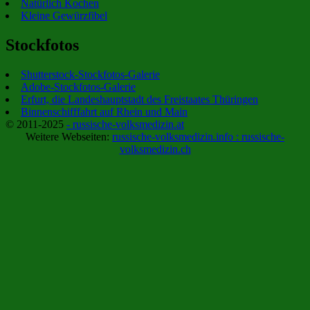
Natürlich Kochen
Kleine Gewürzfibel
Stockfotos
Shutterstock-Stockfotos-Galerie
Adobe-Stockfotos-Galerie
Erfurt, die Landeshauptstadt des Freistaates Thüringen
Binnenschifffahrt auf Rhein und Main
© 2011-2025
- russische-volksmedizin.at
Weitere Webseiten:
russische-volksmedizin.info :
russische-
volksmedizin.ch