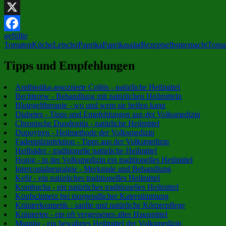
Telegram
X
gefüllte
Facebook
Tomaten
Küche
Letscho
Paprika
Paprikasalat
Rezept
selbstgemacht
Toma
Tipps und Empfehlungen
Antibiotika-assoziierte Colitis - natürliche Heilmittel
Bechterew - Behandlung mit natürlichen Heilmitteln
Blutegeltherapie - wo und wem sie helfen kann
Diabetes - Tipps und Empfehlungen aus der Volksmedizin
Chronische Duodenitis - natürliche Heilmittel
Dupuytren - Heilmethode der Volksmedizin
Fadenpilzinfektion - Tipps aus der Volksmedizin
Heilbäder - traditionelle natürliche Heilmittel
Honig - in der Volksmedizin ein traditionelles Heilmittel
Intercostalneuralgie - Merkmale und Behandlung
Kefir - ein natürliches traditionelles Heilmittel
Kombucha - ein natürliches traditionelles Heilmittel
Kopfschmerz bei morgendlicher Katerstimmung
Kräuterkosmetik - sanfte und natürliche Körperpflege
Kräutertee - ein oft vergessenes altes Hausmittel
Mumijo - ein bewährtes Heilmittel der Volksmedizin