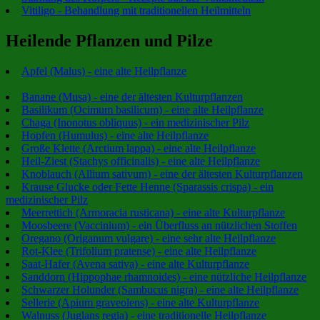
Vitiligo - Behandlung mit traditionellen Heilmitteln
Heilende Pflanzen und Pilze
Apfel (Malus) - eine alte Heilpflanze
Banane (Musa) - eine der ältesten Kulturpflanzen
Basilikum (Ocimum basilicum) - eine alte Heilpflanze
Chaga (Inonotus obliquus) - ein medizinischer Pilz
Hopfen (Humulus) - eine alte Heilpflanze
Große Klette (Arctium lappa) - eine alte Heilpflanze
Heil-Ziest (Stachys officinalis) - eine alte Heilpflanze
Knoblauch (Allium sativum) - eine der ältesten Kulturpflanzen
Krause Glucke oder Fette Henne (Sparassis crispa) - ein
medizinischer Pilz
Meerrettich (Armoracia rusticana) - eine alte Kulturpflanze
Moosbeere (Vaccinium) - ein Überfluss an nützlichen Stoffen
Oregano (Origanum vulgare) - eine sehr alte Heilpflanze
Rot-Klee (Trifolium pratense) - eine alte Heilpflanze
Saat-Hafer (Avena sativa) - eine alte Kulturpflanze
Sanddorn (Hippophae rhamnoides) - eine nützliche Heilpflanze
Schwarzer Holunder (Sambucus nigra) - eine alte Heilpflanze
Sellerie (Apium graveolens) - eine alte Kulturpflanze
Walnuss (Juglans regia) - eine traditionelle Heilpflanze