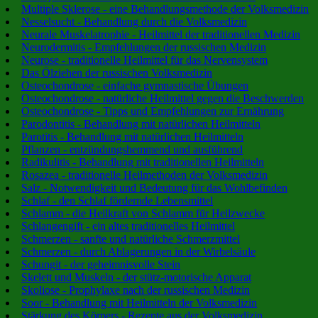
Multiple Sklerose - eine Behandlungsmethode der Volksmedizin
Nesselsucht - Behandlung durch die Volksmedizin
Neurale Muskelatrophie - Heilmittel der traditionellen Medizin
Neurodermitis - Empfehlungen der russischen Medizin
Neurose - traditionelle Heilmittel für das Nervensystem
Das Ölziehen der russischen Volksmedizin
Osteochondrose - einfache gymnastische Übungen
Osteochondrose - natürliche Heilmittel gegen die Beschwerden
Osteochondrose - Tipps und Empfehlungen zur Ernährung
Parodontitis - Behandlung mit natürlichen Heilmitteln
Parotitis - Behandlung mit natürlichen Heilmitteln
Pflanzen - entzündungshemmend und ausführend
Radikulitis - Behandlung mit traditionellen Heilmitteln
Rosazea - traditionelle Heilmethoden der Volksmedizin
Salz - Notwendigkeit und Bedeutung für das Wohlbefinden
Schlaf - den Schlaf fördernde Lebensmittel
Schlamm - die Heilkraft von Schlamm für Heilzwecke
Schlangengift - ein altes traditionelles Heilmittel
Schmerzen - sanfte und natürliche Schmerzmittel
Schmerzen - durch Ablagerungen in der Wirbelsäule
Schungit - der geheimnisvolle Stein
Skelett und Muskeln - der stütz-motorische Apparat
Skoliose - Prophylaxe nach der russischen Medizin
Soor - Behandlung mit Heilmitteln der Volksmedizin
Stärkung des Körpers - Rezepte aus der Volksmedizin