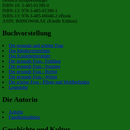
Deutsch nymphenburger
ISBN-10: 3-485-01390-0
ISBN-13: 978-3-485-01390-1
ISBN-13: 978-3-485-06046-2 eBook
ASIN: B009OW6KAE (Kindle Edition)
Buchvorstellung
Die gesunde und schöne Frau
Das Inhaltsverzeichnis
Das Krankheitsregister
Die gesunde Frau - Frühling
Die gesunde Frau - Sommer
Die gesunde Frau - Herbst
Die gesunde Frau - Winter
Die schöne Frau - Pflege und Wohlbefinden
Leseprobe
Die Autorin
Autorin
Familientradition
Geschichte und Kultur