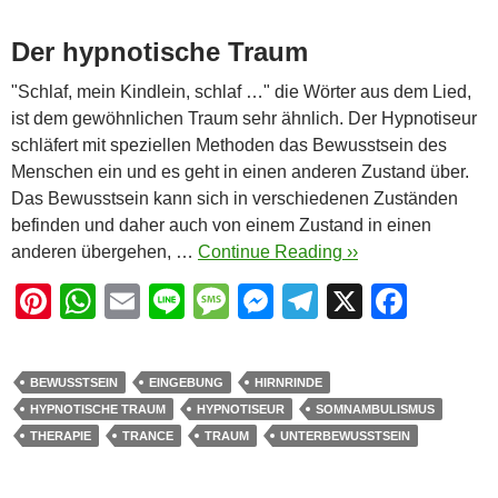
Der hypnotische Traum
"Schlaf, mein Kindlein, schlaf …" die Wörter aus dem Lied,
ist dem gewöhnlichen Traum sehr ähnlich. Der Hypnotiseur
schläfert mit speziellen Methoden das Bewusstsein des
Menschen ein und es geht in einen anderen Zustand über.
Das Bewusstsein kann sich in verschiedenen Zuständen
befinden und daher auch von einem Zustand in einen
anderen übergehen, …
Continue Reading ››
Pi
W
E
Li
M
M
T
X
F
nt
h
m
n
e
e
el
a
er
at
ail
e
ss
ss
e
c
BEWUSSTSEIN
EINGEBUNG
HIRNRINDE
e
s
a
e
gr
e
HYPNOTISCHE TRAUM
HYPNOTISEUR
SOMNAMBULISMUS
st
A
g
n
a
b
THERAPIE
TRANCE
TRAUM
UNTERBEWUSSTSEIN
p
e
g
m
o