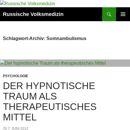
Zum
Inhalt
Suchen
Russische Volksmedizin
springen
PRIMÄR
MENÜ
Schlagwort-Archiv: Somnambulismus
PSYCHOLOGIE
DER HYPNOTISCHE
TRAUM ALS
THERAPEUTISCHES
MITTEL
7. JUNI 2012