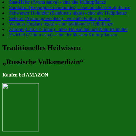
Saat-Hafer (Avena sativa) - eine alte Kulturpflanze
Sanddorn (Hippophae rhamnoides) - eine nützliche Heilpflanze
Schwarzer Holunder (Sambucus nigra) - eine alte Heilpflanze
Sellerie (Apium graveolens) - eine alte Kulturpflanze
Walnuss (Juglans regia) - eine traditionelle Heilpflanze
Zitrone (Citrus × limon) - altes Hausmittel und Naturheilmittel
Zwiebel (Allium cepa) - eine der ältesten Kulturpflanzen
Traditionelles Heilwissen
„Russische Volksmedizin“
Kaufen bei AMAZON