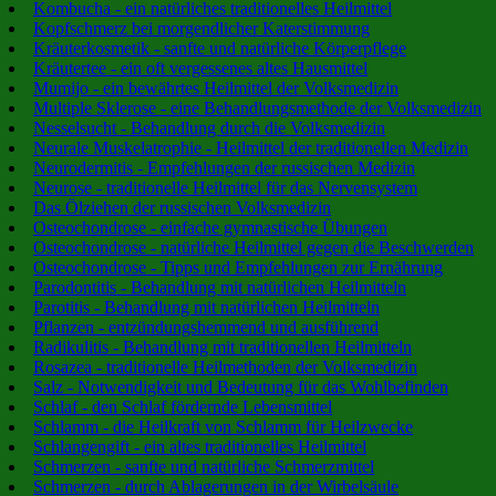
Kombucha - ein natürliches traditionelles Heilmittel
Kopfschmerz bei morgendlicher Katerstimmung
Kräuterkosmetik - sanfte und natürliche Körperpflege
Kräutertee - ein oft vergessenes altes Hausmittel
Mumijo - ein bewährtes Heilmittel der Volksmedizin
Multiple Sklerose - eine Behandlungsmethode der Volksmedizin
Nesselsucht - Behandlung durch die Volksmedizin
Neurale Muskelatrophie - Heilmittel der traditionellen Medizin
Neurodermitis - Empfehlungen der russischen Medizin
Neurose - traditionelle Heilmittel für das Nervensystem
Das Ölziehen der russischen Volksmedizin
Osteochondrose - einfache gymnastische Übungen
Osteochondrose - natürliche Heilmittel gegen die Beschwerden
Osteochondrose - Tipps und Empfehlungen zur Ernährung
Parodontitis - Behandlung mit natürlichen Heilmitteln
Parotitis - Behandlung mit natürlichen Heilmitteln
Pflanzen - entzündungshemmend und ausführend
Radikulitis - Behandlung mit traditionellen Heilmitteln
Rosazea - traditionelle Heilmethoden der Volksmedizin
Salz - Notwendigkeit und Bedeutung für das Wohlbefinden
Schlaf - den Schlaf fördernde Lebensmittel
Schlamm - die Heilkraft von Schlamm für Heilzwecke
Schlangengift - ein altes traditionelles Heilmittel
Schmerzen - sanfte und natürliche Schmerzmittel
Schmerzen - durch Ablagerungen in der Wirbelsäule