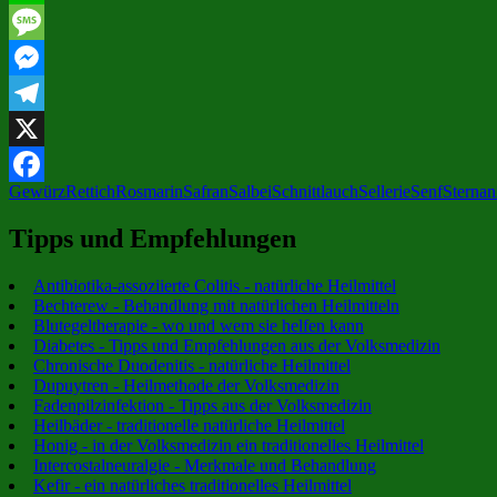
Line
Message
Messenger
Telegram
X
Gewürz
Rettich
Rosmarin
Safran
Salbei
Schnittlauch
Sellerie
Senf
Sternan
Facebook
Tipps und Empfehlungen
Antibiotika-assoziierte Colitis - natürliche Heilmittel
Bechterew - Behandlung mit natürlichen Heilmitteln
Blutegeltherapie - wo und wem sie helfen kann
Diabetes - Tipps und Empfehlungen aus der Volksmedizin
Chronische Duodenitis - natürliche Heilmittel
Dupuytren - Heilmethode der Volksmedizin
Fadenpilzinfektion - Tipps aus der Volksmedizin
Heilbäder - traditionelle natürliche Heilmittel
Honig - in der Volksmedizin ein traditionelles Heilmittel
Intercostalneuralgie - Merkmale und Behandlung
Kefir - ein natürliches traditionelles Heilmittel