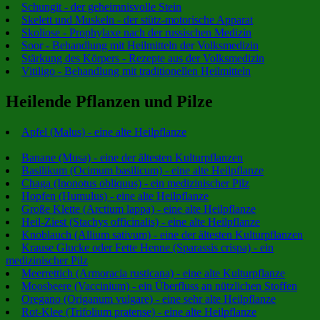
Schungit - der geheimnisvolle Stein
Skelett und Muskeln - der stütz-motorische Apparat
Skoliose - Prophylaxe nach der russischen Medizin
Soor - Behandlung mit Heilmitteln der Volksmedizin
Stärkung des Körpers - Rezepte aus der Volksmedizin
Vitiligo - Behandlung mit traditionellen Heilmitteln
Heilende Pflanzen und Pilze
Apfel (Malus) - eine alte Heilpflanze
Banane (Musa) - eine der ältesten Kulturpflanzen
Basilikum (Ocimum basilicum) - eine alte Heilpflanze
Chaga (Inonotus obliquus) - ein medizinischer Pilz
Hopfen (Humulus) - eine alte Heilpflanze
Große Klette (Arctium lappa) - eine alte Heilpflanze
Heil-Ziest (Stachys officinalis) - eine alte Heilpflanze
Knoblauch (Allium sativum) - eine der ältesten Kulturpflanzen
Krause Glucke oder Fette Henne (Sparassis crispa) - ein
medizinischer Pilz
Meerrettich (Armoracia rusticana) - eine alte Kulturpflanze
Moosbeere (Vaccinium) - ein Überfluss an nützlichen Stoffen
Oregano (Origanum vulgare) - eine sehr alte Heilpflanze
Rot-Klee (Trifolium pratense) - eine alte Heilpflanze