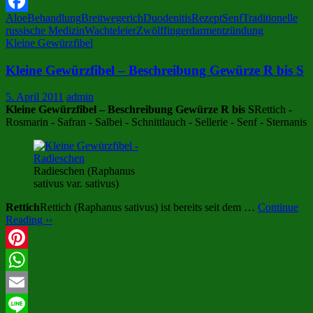
X
Aloe
Behandlung
Breitwegerich
Duodenitis
Rezept
Senf
Traditionelle
Facebook
russische Medizin
Wachteleier
Zwölffingerdarmentzündung
Kleine Gewürzfibel
Kleine Gewürzfibel – Beschreibung Gewürze R bis S
5. April 2011
admin
Kleine Gewürzfibel – Beschreibung Gewürze R bis S
Rettich -
Rosmarin - Safran - Salbei - Schnittlauch - Sellerie - Senf - Sternanis
Radieschen (Raphanus
sativus var. sativus)
Rettich
Rettich (Raphanus sativus) ist bereits seit dem …
Continue
Reading ››
Pinterest
WhatsApp
Email