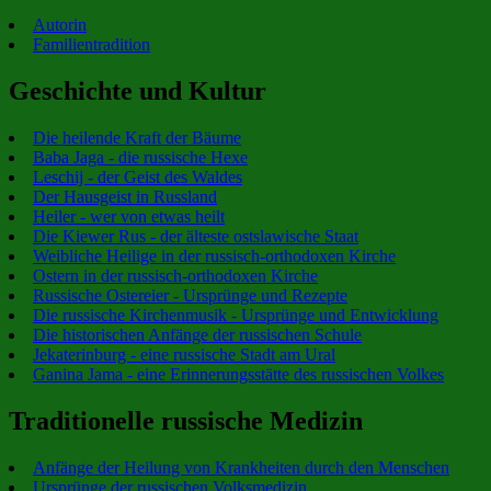
Autorin
Familientradition
Geschichte und Kultur
Die heilende Kraft der Bäume
Baba Jaga - die russische Hexe
Leschij - der Geist des Waldes
Der Hausgeist in Russland
Heiler - wer von etwas heilt
Die Kiewer Rus - der älteste ostslawische Staat
Weibliche Heilige in der russisch-orthodoxen Kirche
Ostern in der russisch-orthodoxen Kirche
Russische Ostereier - Ursprünge und Rezepte
Die russische Kirchenmusik - Ursprünge und Entwicklung
Die historischen Anfänge der russischen Schule
Jekaterinburg - eine russische Stadt am Ural
Ganina Jama - eine Erinnerungsstätte des russischen Volkes
Traditionelle russische Medizin
Anfänge der Heilung von Krankheiten durch den Menschen
Ursprünge der russischen Volksmedizin