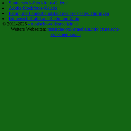
Shutterstock-Stockfotos-Galerie
Adobe-Stockfotos-Galerie
Erfurt, die Landeshauptstadt des Freistaates Thüringen
Binnenschifffahrt auf Rhein und Main
© 2011-2025
- russische-volksmedizin.at
Weitere Webseiten:
russische-volksmedizin.info :
russische-
volksmedizin.ch