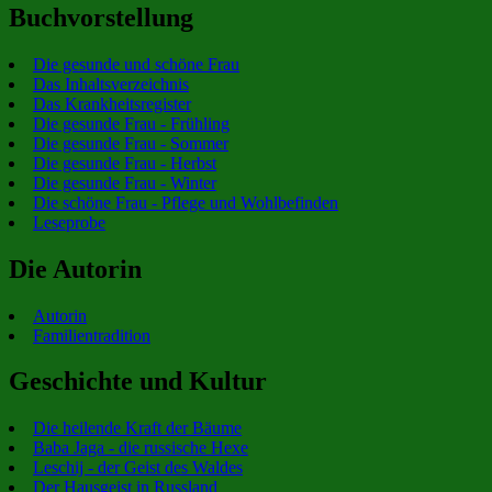
Buchvorstellung
Die gesunde und schöne Frau
Das Inhaltsverzeichnis
Das Krankheitsregister
Die gesunde Frau - Frühling
Die gesunde Frau - Sommer
Die gesunde Frau - Herbst
Die gesunde Frau - Winter
Die schöne Frau - Pflege und Wohlbefinden
Leseprobe
Die Autorin
Autorin
Familientradition
Geschichte und Kultur
Die heilende Kraft der Bäume
Baba Jaga - die russische Hexe
Leschij - der Geist des Waldes
Der Hausgeist in Russland