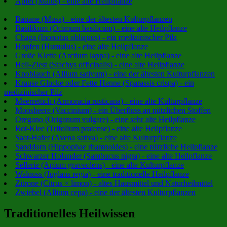
Apfel (Malus) - eine alte Heilpflanze
Banane (Musa) - eine der ältesten Kulturpflanzen
Basilikum (Ocimum basilicum) - eine alte Heilpflanze
Chaga (Inonotus obliquus) - ein medizinischer Pilz
Hopfen (Humulus) - eine alte Heilpflanze
Große Klette (Arctium lappa) - eine alte Heilpflanze
Heil-Ziest (Stachys officinalis) - eine alte Heilpflanze
Knoblauch (Allium sativum) - eine der ältesten Kulturpflanzen
Krause Glucke oder Fette Henne (Sparassis crispa) - ein
medizinischer Pilz
Meerrettich (Armoracia rusticana) - eine alte Kulturpflanze
Moosbeere (Vaccinium) - ein Überfluss an nützlichen Stoffen
Oregano (Origanum vulgare) - eine sehr alte Heilpflanze
Rot-Klee (Trifolium pratense) - eine alte Heilpflanze
Saat-Hafer (Avena sativa) - eine alte Kulturpflanze
Sanddorn (Hippophae rhamnoides) - eine nützliche Heilpflanze
Schwarzer Holunder (Sambucus nigra) - eine alte Heilpflanze
Sellerie (Apium graveolens) - eine alte Kulturpflanze
Walnuss (Juglans regia) - eine traditionelle Heilpflanze
Zitrone (Citrus × limon) - altes Hausmittel und Naturheilmittel
Zwiebel (Allium cepa) - eine der ältesten Kulturpflanzen
Traditionelles Heilwissen