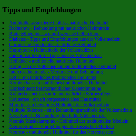
Tipps und Empfehlungen
Antibiotika-assoziierte Colitis - natürliche Heilmittel
Bechterew - Behandlung mit natürlichen Heilmitteln
Blutegeltherapie - wo und wem sie helfen kann
Diabetes - Tipps und Empfehlungen aus der Volksmedizin
Chronische Duodenitis - natürliche Heilmittel
Dupuytren - Heilmethode der Volksmedizin
Fadenpilzinfektion - Tipps aus der Volksmedizin
Heilbäder - traditionelle natürliche Heilmittel
Honig - in der Volksmedizin ein traditionelles Heilmittel
Intercostalneuralgie - Merkmale und Behandlung
Kefir - ein natürliches traditionelles Heilmittel
Kombucha - ein natürliches traditionelles Heilmittel
Kopfschmerz bei morgendlicher Katerstimmung
Kräuterkosmetik - sanfte und natürliche Körperpflege
Kräutertee - ein oft vergessenes altes Hausmittel
Mumijo - ein bewährtes Heilmittel der Volksmedizin
Multiple Sklerose - eine Behandlungsmethode der Volksmedizin
Nesselsucht - Behandlung durch die Volksmedizin
Neurale Muskelatrophie - Heilmittel der traditionellen Medizin
Neurodermitis - Empfehlungen der russischen Medizin
Neurose - traditionelle Heilmittel für das Nervensystem