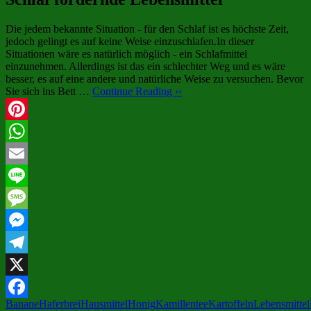
Die jedem bekannte Situation - für den Schlaf ist es höchste Zeit,
jedoch gelingt es auf keine Weise einzuschlafen.In dieser
Situationen wäre es natürlich möglich - ein Schlafmittel
einzunehmen. Allerdings ist das ein schlechter Weg und es wäre
besser, es auf eine andere und natürliche Weise zu versuchen. Bevor
Sie sich ins Bett …
Continue Reading ››
Pinterest
WhatsApp
Email
Line
Message
Messenger
Telegram
X
Banane
Haferbrei
Hausmittel
Honig
Kamillentee
Kartoffeln
Lebensmittel
Facebook