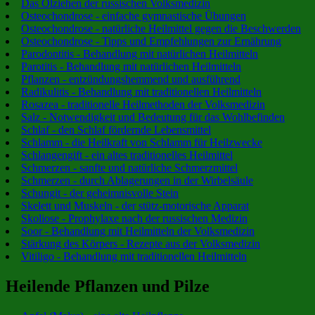
Das Ölziehen der russischen Volksmedizin
Osteochondrose - einfache gymnastische Übungen
Osteochondrose - natürliche Heilmittel gegen die Beschwerden
Osteochondrose - Tipps und Empfehlungen zur Ernährung
Parodontitis - Behandlung mit natürlichen Heilmitteln
Parotitis - Behandlung mit natürlichen Heilmitteln
Pflanzen - entzündungshemmend und ausführend
Radikulitis - Behandlung mit traditionellen Heilmitteln
Rosazea - traditionelle Heilmethoden der Volksmedizin
Salz - Notwendigkeit und Bedeutung für das Wohlbefinden
Schlaf - den Schlaf fördernde Lebensmittel
Schlamm - die Heilkraft von Schlamm für Heilzwecke
Schlangengift - ein altes traditionelles Heilmittel
Schmerzen - sanfte und natürliche Schmerzmittel
Schmerzen - durch Ablagerungen in der Wirbelsäule
Schungit - der geheimnisvolle Stein
Skelett und Muskeln - der stütz-motorische Apparat
Skoliose - Prophylaxe nach der russischen Medizin
Soor - Behandlung mit Heilmitteln der Volksmedizin
Stärkung des Körpers - Rezepte aus der Volksmedizin
Vitiligo - Behandlung mit traditionellen Heilmitteln
Heilende Pflanzen und Pilze