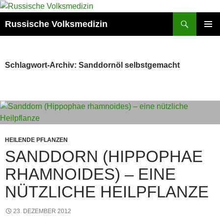
Zum
Inhalt
Suchen
Russische Volksmedizin
springen
PRIMÄR
MENÜ
Schlagwort-Archiv: Sanddornöl selbstgemacht
HEILENDE PFLANZEN
SANDDORN (HIPPOPHAE
RHAMNOIDES) – EINE
NÜTZLICHE HEILPFLANZE
23. DEZEMBER 2012