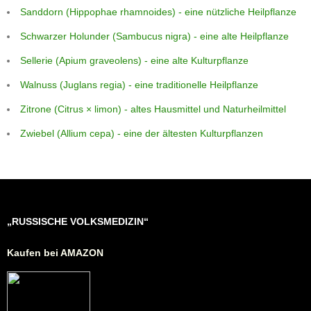
Sanddorn (Hippophae rhamnoides) - eine nützliche Heilpflanze
Schwarzer Holunder (Sambucus nigra) - eine alte Heilpflanze
Sellerie (Apium graveolens) - eine alte Kulturpflanze
Walnuss (Juglans regia) - eine traditionelle Heilpflanze
Zitrone (Citrus × limon) - altes Hausmittel und Naturheilmittel
Zwiebel (Allium cepa) - eine der ältesten Kulturpflanzen
„RUSSISCHE VOLKSMEDIZIN“
Kaufen bei AMAZON