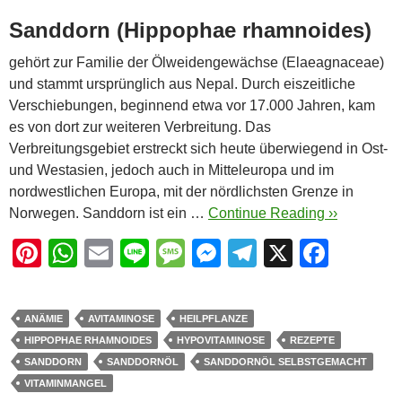
Sanddorn (Hippophae rhamnoides)
gehört zur Familie der Ölweidengewächse (Elaeagnaceae)
und stammt ursprünglich aus Nepal. Durch eiszeitliche
Verschiebungen, beginnend etwa vor 17.000 Jahren, kam
es von dort zur weiteren Verbreitung. Das
Verbreitungsgebiet erstreckt sich heute überwiegend in Ost-
und Westasien, jedoch auch in Mitteleuropa und im
nordwestlichen Europa, mit der nördlichsten Grenze in
Norwegen. Sanddorn ist ein …
Continue Reading ››
Pi
W
E
Li
M
M
T
X
F
nt
h
m
n
e
e
el
a
er
at
ail
e
ss
ss
e
c
ANÄMIE
AVITAMINOSE
HEILPFLANZE
e
s
a
e
gr
e
HIPPOPHAE RHAMNOIDES
HYPOVITAMINOSE
REZEPTE
st
A
g
n
a
b
SANDDORN
SANDDORNÖL
SANDDORNÖL SELBSTGEMACHT
VITAMINMANGEL
p
e
g
m
o