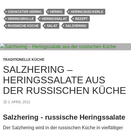
er
at
ai
e
s
s
e
c
GEHACKTER HERING
HERING
HERINGSHÄCKERLE
e
s
l
s
s
gr
e
HERINGSROLLE
HERINGSSALAT
REZEPT
st
A
a
e
a
b
RUSSISCHE KÜCHE
SALAT
SALZHERING
p
g
n
m
o
p
e
g
o
er
k
TRADITIONELLE KÜCHE
SALZHERING –
HERINGSSALATE AUS
DER RUSSISCHEN KÜCHE
2. APRIL 2011
Salzhering - russische Heringssalate
Der Salzhering wird in der russischen Küche in vielfältiger