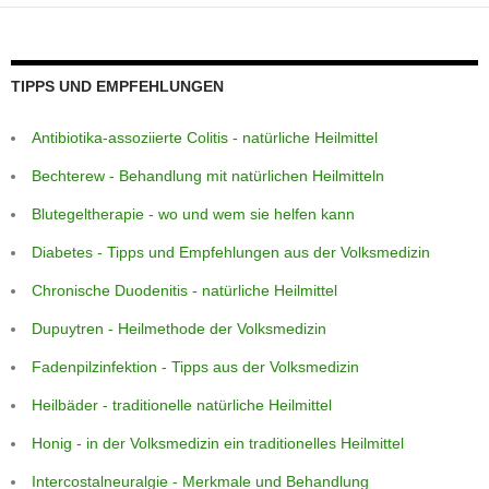
p
e
g
m
o
p
er
o
k
TIPPS UND EMPFEHLUNGEN
Antibiotika-assoziierte Colitis - natürliche Heilmittel
Bechterew - Behandlung mit natürlichen Heilmitteln
Blutegeltherapie - wo und wem sie helfen kann
Diabetes - Tipps und Empfehlungen aus der Volksmedizin
Chronische Duodenitis - natürliche Heilmittel
Dupuytren - Heilmethode der Volksmedizin
Fadenpilzinfektion - Tipps aus der Volksmedizin
Heilbäder - traditionelle natürliche Heilmittel
Honig - in der Volksmedizin ein traditionelles Heilmittel
Intercostalneuralgie - Merkmale und Behandlung