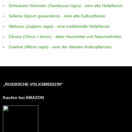
Schwarzer Holunder (Sambucus nigra) - eine alte Heilpflanze
Sellerie (Apium graveolens) - eine alte Kulturpflanze
Walnuss (Juglans regia) - eine traditionelle Heilpflanze
Zitrone (Citrus × limon) - altes Hausmittel und Naturheilmittel
Zwiebel (Allium cepa) - eine der ältesten Kulturpflanzen
„RUSSISCHE VOLKSMEDIZIN“
Kaufen bei AMAZON