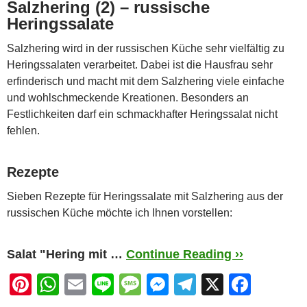
Salzhering (2) – russische
Heringssalate
Salzhering wird in der russischen Küche sehr vielfältig zu
Heringssalaten verarbeitet. Dabei ist die Hausfrau sehr
erfinderisch und macht mit dem Salzhering viele einfache
und wohlschmeckende Kreationen. Besonders an
Festlichkeiten darf ein schmackhafter Heringssalat nicht
fehlen.
Rezepte
Sieben Rezepte für Heringssalate mit Salzhering aus der
russischen Küche möchte ich Ihnen vorstellen:
Salat "Hering mit …
Continue Reading ››
Pi
W
E
Li
M
M
T
X
F
nt
h
m
n
e
e
el
a