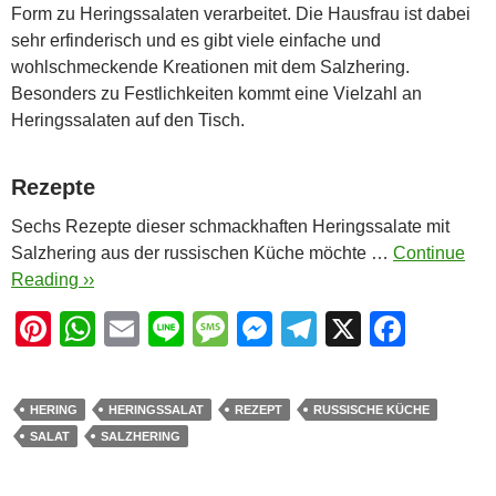
Form zu Heringssalaten verarbeitet. Die Hausfrau ist dabei
sehr erfinderisch und es gibt viele einfache und
wohlschmeckende Kreationen mit dem Salzhering.
Besonders zu Festlichkeiten kommt eine Vielzahl an
Heringssalaten auf den Tisch.
Rezepte
Sechs Rezepte dieser schmackhaften Heringssalate mit
Salzhering aus der russischen Küche möchte …
Continue
Reading ››
Pi
W
E
Li
M
M
T
X
F
nt
h
m
n
e
e
el
a
er
at
ail
e
ss
ss
e
c
HERING
HERINGSSALAT
REZEPT
RUSSISCHE KÜCHE
e
s
a
e
gr
e
SALAT
SALZHERING
st
A
g
n
a
b