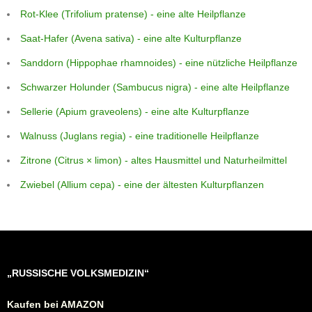
Rot-Klee (Trifolium pratense) - eine alte Heilpflanze
Saat-Hafer (Avena sativa) - eine alte Kulturpflanze
Sanddorn (Hippophae rhamnoides) - eine nützliche Heilpflanze
Schwarzer Holunder (Sambucus nigra) - eine alte Heilpflanze
Sellerie (Apium graveolens) - eine alte Kulturpflanze
Walnuss (Juglans regia) - eine traditionelle Heilpflanze
Zitrone (Citrus × limon) - altes Hausmittel und Naturheilmittel
Zwiebel (Allium cepa) - eine der ältesten Kulturpflanzen
„RUSSISCHE VOLKSMEDIZIN“
Kaufen bei AMAZON