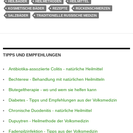
HEILBÄDER
HEILMETHODEN
HEILMITTEL
e
s
a
e
gr
e
KOSMETISCHE BÄDER
REZEPTE
RÜCKENSCHMERZEN
st
A
g
n
a
b
SALZBÄDER
TRADITIONELLE RUSSISCHE MEDIZIN
p
e
g
m
o
p
er
o
k
TIPPS UND EMPFEHLUNGEN
Antibiotika-assoziierte Colitis - natürliche Heilmittel
Bechterew - Behandlung mit natürlichen Heilmitteln
Blutegeltherapie - wo und wem sie helfen kann
Diabetes - Tipps und Empfehlungen aus der Volksmedizin
Chronische Duodenitis - natürliche Heilmittel
Dupuytren - Heilmethode der Volksmedizin
Fadenpilzinfektion - Tipps aus der Volksmedizin