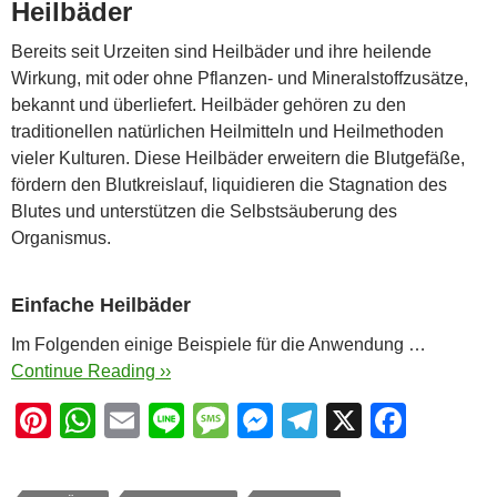
Heilbäder
Bereits seit Urzeiten sind Heilbäder und ihre heilende
Wirkung, mit oder ohne Pflanzen- und Mineralstoffzusätze,
bekannt und überliefert. Heilbäder gehören zu den
traditionellen natürlichen Heilmitteln und Heilmethoden
vieler Kulturen. Diese Heilbäder erweitern die Blutgefäße,
fördern den Blutkreislauf, liquidieren die Stagnation des
Blutes und unterstützen die Selbstsäuberung des
Organismus.
Einfache Heilbäder
Im Folgenden einige Beispiele für die Anwendung …
Continue Reading ››
Pi
W
E
Li
M
M
T
X
F
nt
h
m
n
e
e
el
a
er
at
ail
e
ss
ss
e
c