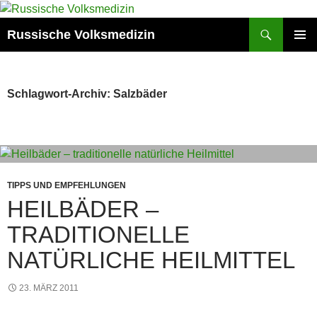
Zum
Inhalt
Suchen
Russische Volksmedizin
springen
PRIMÄR
MENÜ
Schlagwort-Archiv: Salzbäder
TIPPS UND EMPFEHLUNGEN
HEILBÄDER –
TRADITIONELLE
NATÜRLICHE HEILMITTEL
23. MÄRZ 2011