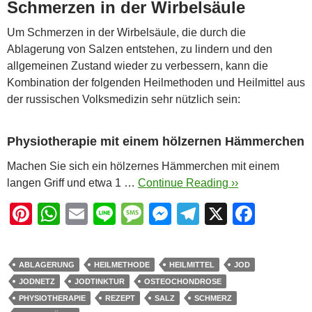
Schmerzen in der Wirbelsäule
Um Schmerzen in der Wirbelsäule, die durch die
Ablagerung von Salzen entstehen, zu lindern und den
allgemeinen Zustand wieder zu verbessern, kann die
Kombination der folgenden Heilmethoden und Heilmittel aus
der russischen Volksmedizin sehr nützlich sein:
Physiotherapie mit einem hölzernen Hämmerchen
Machen Sie sich ein hölzernes Hämmerchen mit einem
langen Griff und etwa 1 …
Continue Reading ››
Pi
W
E
Li
M
M
T
X
F
nt
h
m
n
e
e
el
a
er
at
ail
e
ss
ss
e
c
ABLAGERUNG
HEILMETHODE
HEILMITTEL
JOD
e
s
a
e
gr
e
JODNETZ
JODTINKTUR
OSTEOCHONDROSE
st
A
g
n
a
b
PHYSIOTHERAPIE
REZEPT
SALZ
SCHMERZ