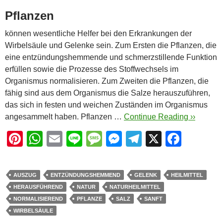
Pflanzen
können wesentliche Helfer bei den Erkrankungen der
Wirbelsäule und Gelenke sein. Zum Ersten die Pflanzen, die
eine entzündungshemmende und schmerzstillende Funktion
erfüllen sowie die Prozesse des Stoffwechsels im
Organismus normalisieren. Zum Zweiten die Pflanzen, die
fähig sind aus dem Organismus die Salze herauszuführen,
das sich in festen und weichen Zuständen im Organismus
angesammelt haben. Pflanzen …
Continue Reading ››
Pi
W
E
Li
M
M
T
X
F
nt
h
m
n
e
e
el
a
er
at
ail
e
ss
ss
e
c
AUSZUG
ENTZÜNDUNGSHEMMEND
GELENK
HEILMITTEL
e
s
a
e
gr
e
HERAUSFÜHREND
NATUR
NATURHEILMITTEL
st
A
g
n
a
b
NORMALISIEREND
PFLANZE
SALZ
SANFT
WIRBELSÄULE
p
e
g
m
o