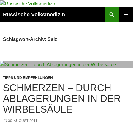
Zum
Inhalt
Suchen
Russische Volksmedizin
springen
PRIMÄR
MENÜ
Schlagwort-Archiv: Salz
TIPPS UND EMPFEHLUNGEN
SCHMERZEN – DURCH
ABLAGERUNGEN IN DER
WIRBELSÄULE
30. AUGUST 2011