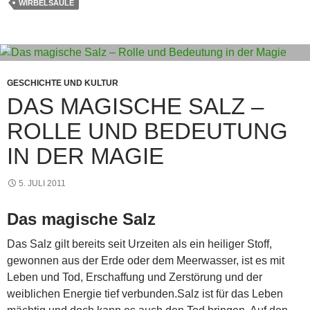
WIRBELSÄULE
p
e
g
m
o
p
er
o
k
GESCHICHTE UND KULTUR
DAS MAGISCHE SALZ –
ROLLE UND BEDEUTUNG
IN DER MAGIE
5. JULI 2011
Das magische Salz
Das Salz gilt bereits seit Urzeiten als ein heiliger Stoff,
gewonnen aus der Erde oder dem Meerwasser, ist es mit
Leben und Tod, Erschaffung und Zerstörung und der
weiblichen Energie tief verbunden.Salz ist für das Leben