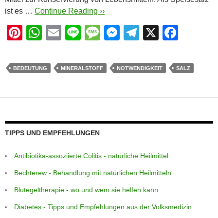
ist es …
Continue Reading ››
Pi
W
E
Li
M
M
T
X
F
nt
h
m
n
e
e
el
a
er
at
ail
e
ss
ss
e
c
BEDEUTUNG
MINERALSTOFF
NOTWENDIGKEIT
SALZ
e
s
a
e
gr
e
st
A
g
n
a
b
p
e
g
m
o
p
er
o
TIPPS UND EMPFEHLUNGEN
k
Antibiotika-assoziierte Colitis - natürliche Heilmittel
Bechterew - Behandlung mit natürlichen Heilmitteln
Blutegeltherapie - wo und wem sie helfen kann
Diabetes - Tipps und Empfehlungen aus der Volksmedizin