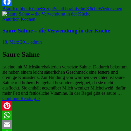
X
Braut
Krabben
Küche
Rezept
Salat
Ukrainische Küche
Wiedersehen
Facebook
Natürlich Kochen
Saure Sahne – die Verwendung in der Küche
18. März 2011
admin
Saure Sahne
ist eine mit Milchsäurebakterien versetzte Sahne. Dadurch bekommt
sie neben einem leicht säuerlichen Geschmack eine festere und
cremige Konsistenz. Zur Bindung von warmen Gerichten ist saure
Sahne mit hohem Fettgehalt besonders geeignet, da sie nicht
ausflockt. Sie enthält gegenüber Milch weniger Milcheiweiß, dafür
mehr Fett und fettlösliche Vitamine. In der Regel gibt es saure …
Continue Reading ››
Pinterest
WhatsApp