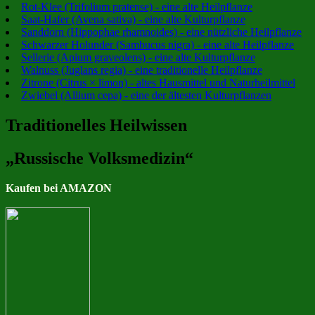
Rot-Klee (Trifolium pratense) - eine alte Heilpflanze
Saat-Hafer (Avena sativa) - eine alte Kulturpflanze
Sanddorn (Hippophae rhamnoides) - eine nützliche Heilpflanze
Schwarzer Holunder (Sambucus nigra) - eine alte Heilpflanze
Sellerie (Apium graveolens) - eine alte Kulturpflanze
Walnuss (Juglans regia) - eine traditionelle Heilpflanze
Zitrone (Citrus × limon) - altes Hausmittel und Naturheilmittel
Zwiebel (Allium cepa) - eine der ältesten Kulturpflanzen
Traditionelles Heilwissen
„Russische Volksmedizin“
Kaufen bei AMAZON