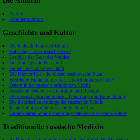
Die Autorin
Autorin
Familientradition
Geschichte und Kultur
Die heilende Kraft der Bäume
Baba Jaga - die russische Hexe
Leschij - der Geist des Waldes
Der Hausgeist in Russland
Heiler - wer von etwas heilt
Die Kiewer Rus - der älteste ostslawische Staat
Weibliche Heilige in der russisch-orthodoxen Kirche
Ostern in der russisch-orthodoxen Kirche
Russische Ostereier - Ursprünge und Rezepte
Die russische Kirchenmusik - Ursprünge und Entwicklung
Die historischen Anfänge der russischen Schule
Jekaterinburg - eine russische Stadt am Ural
Ganina Jama - eine Erinnerungsstätte des russischen Volkes
Traditionelle russische Medizin
Anfänge der Heilung von Krankheiten durch den Menschen