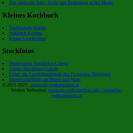
Das magische Salz - Rolle und Bedeutung in der Magie
Kleines Kochbuch
Traditionelle Küche
Natürlich Kochen
Kleine Gewürzfibel
Stockfotos
Shutterstock-Stockfotos-Galerie
Adobe-Stockfotos-Galerie
Erfurt, die Landeshauptstadt des Freistaates Thüringen
Binnenschifffahrt auf Rhein und Main
© 2011-2025
- russische-volksmedizin.at
Weitere Webseiten:
russische-volksmedizin.info :
russische-
volksmedizin.ch