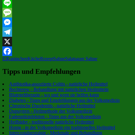
Email
Line
Message
Messenger
Telegram
X
Ei
Kaninchen
Küche
Rezept
Sahne
Salat
saure Sahne
Facebook
Tipps und Empfehlungen
Antibiotika-assoziierte Colitis - natürliche Heilmittel
Bechterew - Behandlung mit natürlichen Heilmitteln
Blutegeltherapie - wo und wem sie helfen kann
Diabetes - Tipps und Empfehlungen aus der Volksmedizin
Chronische Duodenitis - natürliche Heilmittel
Dupuytren - Heilmethode der Volksmedizin
Fadenpilzinfektion - Tipps aus der Volksmedizin
Heilbäder - traditionelle natürliche Heilmittel
Honig - in der Volksmedizin ein traditionelles Heilmittel
Intercostalneuralgie - Merkmale und Behandlung