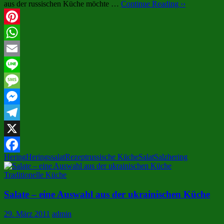
aus der russischen Küche möchte …
Continue Reading ››
Pinterest
WhatsApp
Email
Line
Message
Messenger
Telegram
X
Hering
Heringssalat
Rezept
russische Küche
Salat
Salzhering
Facebook
Traditionelle Küche
Salate – eine Auswahl aus der ukrainischen Küche
29. März 2011
admin