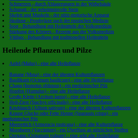
Schmerzen - durch Ablagerungen in der Wirbelsäule
Schungit - der geheimnisvolle Stein
Skelett und Muskeln - der stütz-motorische Apparat
Skoliose - Prophylaxe nach der russischen Medizin
Soor - Behandlung mit Heilmitteln der Volksmedizin
Stärkung des Körpers - Rezepte aus der Volksmedizin
Vitiligo - Behandlung mit traditionellen Heilmitteln
Heilende Pflanzen und Pilze
Apfel (Malus) - eine alte Heilpflanze
Banane (Musa) - eine der ältesten Kulturpflanzen
Basilikum (Ocimum basilicum) - eine alte Heilpflanze
Chaga (Inonotus obliquus) - ein medizinischer Pilz
Hopfen (Humulus) - eine alte Heilpflanze
Große Klette (Arctium lappa) - eine alte Heilpflanze
Heil-Ziest (Stachys officinalis) - eine alte Heilpflanze
Knoblauch (Allium sativum) - eine der ältesten Kulturpflanzen
Krause Glucke oder Fette Henne (Sparassis crispa) - ein
medizinischer Pilz
Meerrettich (Armoracia rusticana) - eine alte Kulturpflanze
Moosbeere (Vaccinium) - ein Überfluss an nützlichen Stoffen
Oregano (Origanum vulgare) - eine sehr alte Heilpflanze