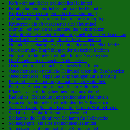
Kefir - ein natürliches traditionelles Heilmittel
Kombucha - ein natürliches traditionelles Heilmittel
Kopfschmerz bei morgendlicher Katerstimmung
Kräuterkosmetik - sanfte und natürliche Körperpflege
Kräutertee - ein oft vergessenes altes Hausmittel
Mumijo - ein bewährtes Heilmittel der Volksmedizin
Multiple Sklerose - eine Behandlungsmethode der Volksmedizin
Nesselsucht - Behandlung durch die Volksmedizin
Neurale Muskelatrophie - Heilmittel der traditionellen Medizin
Neurodermitis - Empfehlungen der russischen Medizin
Neurose - traditionelle Heilmittel für das Nervensystem
Das Ölziehen der russischen Volksmedizin
Osteochondrose - einfache gymnastische Übungen
Osteochondrose - natürliche Heilmittel gegen die Beschwerden
Osteochondrose - Tipps und Empfehlungen zur Ernährung
Parodontitis - Behandlung mit natürlichen Heilmitteln
Parotitis - Behandlung mit natürlichen Heilmitteln
Pflanzen - entzündungshemmend und ausführend
Radikulitis - Behandlung mit traditionellen Heilmitteln
Rosazea - traditionelle Heilmethoden der Volksmedizin
Salz - Notwendigkeit und Bedeutung für das Wohlbefinden
Schlaf - den Schlaf fördernde Lebensmittel
Schlamm - die Heilkraft von Schlamm für Heilzwecke
Schlangengift - ein altes traditionelles Heilmittel
Schmerzen - sanfte und natürliche Schmerzmittel