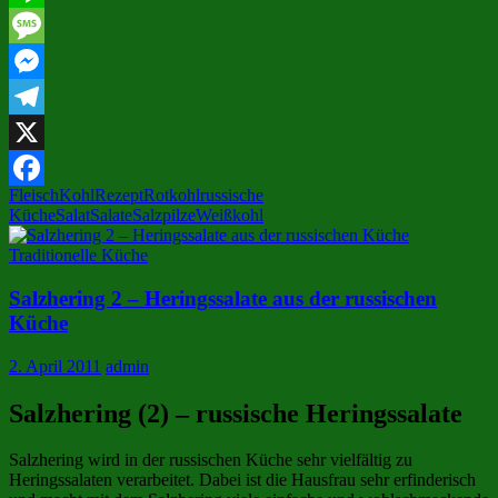
Line
Message
Messenger
Telegram
X
Fleisch
Kohl
Rezept
Rotkohl
russische
Facebook
Küche
Salat
Salate
Salzpilze
Weißkohl
Traditionelle Küche
Salzhering 2 – Heringssalate aus der russischen
Küche
2. April 2011
admin
Salzhering (2) – russische Heringssalate
Salzhering wird in der russischen Küche sehr vielfältig zu
Heringssalaten verarbeitet. Dabei ist die Hausfrau sehr erfinderisch