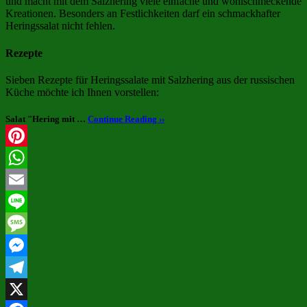
und macht mit dem Salzhering viele einfache und wohlschmeckende
Kreationen. Besonders an Festlichkeiten darf ein schmackhafter
Heringssalat nicht fehlen.
Rezepte
Sieben Rezepte für Heringssalate mit Salzhering aus der russischen
Küche möchte ich Ihnen vorstellen:
Salat "Hering mit …
Continue Reading ››
Pinterest
WhatsApp
Email
Line
Message
Messenger
Telegram