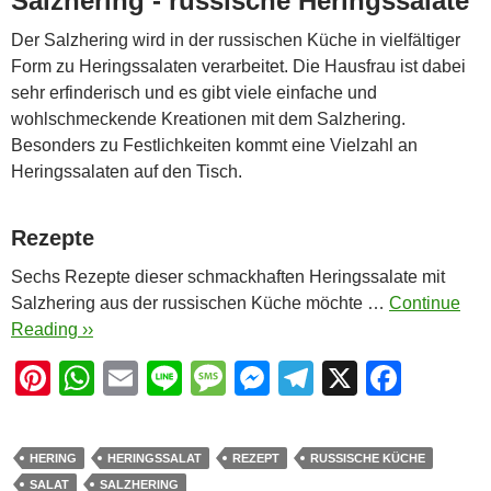
Salzhering - russische Heringssalate
Der Salzhering wird in der russischen Küche in vielfältiger
Form zu Heringssalaten verarbeitet. Die Hausfrau ist dabei
sehr erfinderisch und es gibt viele einfache und
wohlschmeckende Kreationen mit dem Salzhering.
Besonders zu Festlichkeiten kommt eine Vielzahl an
Heringssalaten auf den Tisch.
Rezepte
Sechs Rezepte dieser schmackhaften Heringssalate mit
Salzhering aus der russischen Küche möchte …
Continue
Reading ››
Pi
W
E
Li
M
M
T
X
F
nt
h
m
n
e
e
el
a
er
at
ail
e
ss
ss
e
c
HERING
HERINGSSALAT
REZEPT
RUSSISCHE KÜCHE
e
s
a
e
gr
e
SALAT
SALZHERING