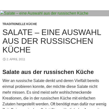
st
A
g
n
a
b
p
e
g
m
o
p
er
o
k
TRADITIONELLE KÜCHE
SALATE – EINE AUSWAHL
AUS DER RUSSISCHEN
KÜCHE
2. APRIL 2011
Salate aus der russischen Küche
Wer an russische Salate denkt und deren Vielfalt bereits
einmal probieren konnte, der möchte diese Salate nicht
mehr missen. Es sind meist sehr wohlschmeckende
Kreationen, die in der russischen Küche mit einfachen
Zutaten hergestellt werden. Oft benötigt man dafür nur wenig