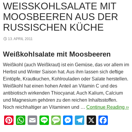
WEISSKOHLSALATE MIT M
OOSBEEREN AUS DER R
USSISCHEN KÜCHE
13. APRIL 2011
Weißkohlsalate mit Moosbeeren
Weißkohl (auch Weißkraut) ist ein Gemüse, das vor allem im
Herbst und Winter Saison hat. Aus ihm lassen sich deftige
Eintöpfe, Krautkuchen, Kohlrouladen oder Salate herstellen.
Weißkohl hat einen hohen Anteil an Vitamin C und des
antibiotisch wirkenden Thiocyanat. Auch Kalium, Calcium
und Magnesium gehören zu den reichen Inhaltsstoffen.
Noch reichhaltiger an Vitaminen und …
Continue Reading ››
Pi
W
E
Li
M
M
T
X
F
nt
h
m
n
e
e
el
a