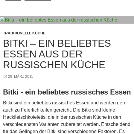
st
A
g
n
a
b
p
e
g
m
o
p
er
o
k
TRADITIONELLE KÜCHE
BITKI – EIN BELIEBTES
ESSEN AUS DER
RUSSISCHEN KÜCHE
29. MÄRZ 2011
Bitki - ein beliebtes russisches Essen
Bitki sind ein beliebtes russisches Essen und werden gern
auch zu Feierlichkeiten gereicht. Die Bitki sind kleine
Hackfleischkoteletts, die in der russischen Küche in den
verschiedensten Varianten zubereitet werden. Entscheidend
für das Gelingen der Bitki sind verschiedene Faktoren. Es