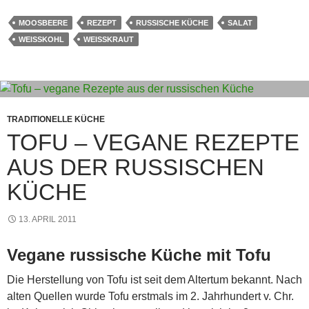
er
at
ail
e
ss
ss
e
c
MOOSBEERE
REZEPT
RUSSISCHE KÜCHE
SALAT
e
s
a
e
gr
e
WEISSKOHL
WEISSKRAUT
st
A
g
n
a
b
p
e
g
m
o
p
er
o
k
TRADITIONELLE KÜCHE
TOFU – VEGANE REZEPTE
AUS DER RUSSISCHEN
KÜCHE
13. APRIL 2011
Vegane russische Küche mit Tofu
Die Herstellung von Tofu ist seit dem Altertum bekannt. Nach
alten Quellen wurde Tofu erstmals im 2. Jahrhundert v. Chr.