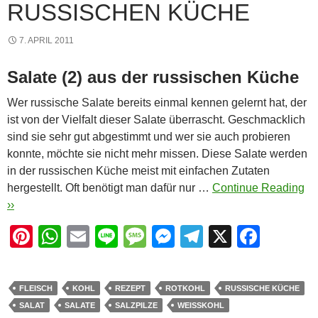
RUSSISCHEN KÜCHE
7. APRIL 2011
Salate (2) aus der russischen Küche
Wer russische Salate bereits einmal kennen gelernt hat, der
ist von der Vielfalt dieser Salate überrascht. Geschmacklich
sind sie sehr gut abgestimmt und wer sie auch probieren
konnte, möchte sie nicht mehr missen. Diese Salate werden
in der russischen Küche meist mit einfachen Zutaten
hergestellt. Oft benötigt man dafür nur …
Continue Reading
››
Pi
W
E
Li
M
M
T
X
F
nt
h
m
n
e
e
el
a
er
at
ail
e
ss
ss
e
c
FLEISCH
KOHL
REZEPT
ROTKOHL
RUSSISCHE KÜCHE
e
s
a
e
gr
e
SALAT
SALATE
SALZPILZE
WEISSKOHL