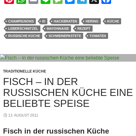
nt
h
m
n
e
e
el
a
er
at
ail
e
ss
ss
e
c
CHAMPIGNONS
EI
HACKBRATEN
HERING
KÜCHE
e
s
a
e
gr
e
LEBERSCHNITZEL
MAYONNAISE
REZEPT
st
A
g
n
a
b
RUSSISCHE KÜCHE
SCHWEINEPASTETE
TOMATEN
p
e
g
m
o
p
er
o
k
TRADITIONELLE KÜCHE
FISCH – IN DER
RUSSISCHEN KÜCHE EINE
BELIEBTE SPEISE
13. AUGUST 2011
Fisch in der russischen Küche