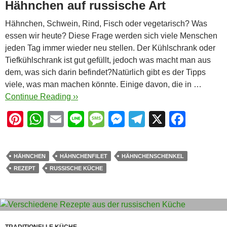
Hähnchen auf russische Art
Hähnchen, Schwein, Rind, Fisch oder vegetarisch? Was
essen wir heute? Diese Frage werden sich viele Menschen
jeden Tag immer wieder neu stellen. Der Kühlschrank oder
Tiefkühlschrank ist gut gefüllt, jedoch was macht man aus
dem, was sich darin befindet?Natürlich gibt es der Tipps
viele, was man machen könnte. Einige davon, die in …
Continue Reading ››
Pi
W
E
Li
M
M
T
X
F
nt
h
m
n
e
e
el
a
er
at
ail
e
ss
ss
e
c
HÄHNCHEN
HÄHNCHENFILET
HÄHNCHENSCHENKEL
e
s
a
e
gr
e
REZEPT
RUSSISCHE KÜCHE
st
A
g
n
a
b
p
e
g
m
o
p
er
o