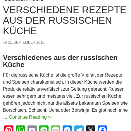
k
TRADITIONELLE KÜCHE
VERSCHIEDENE REZEPTE
AUS DER RUSSISCHEN
KÜCHE
21. SEPTEMBER 2011
Verschiedenes aus der russischen
Küche
Für die russische Küche ist die große Vielfalt der Rezepte
und Speisen charakteristisch. In dieser Küche werden die
Produkte relativ unverfälscht zur Geltung gebracht. Russen
essen sehr gern und meistens viel. Zur russischen Küche
gehören jedoch nicht nur die allseits bekannten Speisen wie
Borschtsch, Schtschi, Ucha oder Botwinja. Es gibt noch eine
…
Continue Reading ››
Pi
W
E
Li
M
M
T
X
F