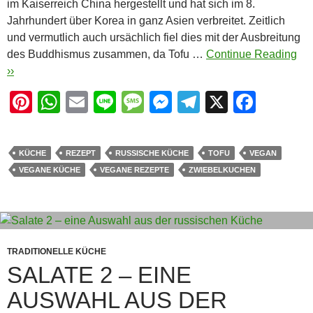
im Kaiserreich China hergestellt und hat sich im 8.
Jahrhundert über Korea in ganz Asien verbreitet. Zeitlich
und vermutlich auch ursächlich fiel dies mit der Ausbreitung
des Buddhismus zusammen, da Tofu …
Continue Reading
››
Pi
W
E
Li
M
M
T
X
F
nt
h
m
n
e
e
el
a
er
at
ail
e
ss
ss
e
c
KÜCHE
REZEPT
RUSSISCHE KÜCHE
TOFU
VEGAN
e
s
a
e
gr
e
VEGANE KÜCHE
VEGANE REZEPTE
ZWIEBELKUCHEN
st
A
g
n
a
b
p
e
g
m
o
p
er
o
k
TRADITIONELLE KÜCHE
SALATE 2 – EINE
AUSWAHL AUS DER