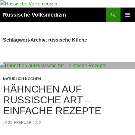
Zum
Inhalt
Suchen
Russische Volksmedizin
springen
PRIMÄR
MENÜ
Schlagwort-Archiv: russische Küche
NATÜRLICH KOCHEN
HÄHNCHEN AUF
RUSSISCHE ART –
EINFACHE REZEPTE
25. FEBRUAR 2012