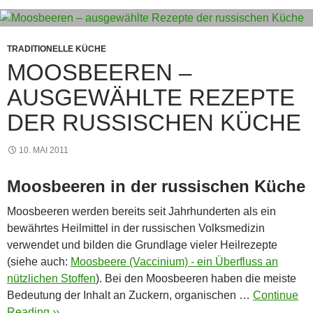
p
e
g
m
o
p
er
o
k
TRADITIONELLE KÜCHE
MOOSBEEREN –
AUSGEWÄHLTE REZEPTE
DER RUSSISCHEN KÜCHE
10. MAI 2011
Moosbeeren in der russischen Küche
Moosbeeren werden bereits seit Jahrhunderten als ein
bewährtes Heilmittel in der russischen Volksmedizin
verwendet und bilden die Grundlage vieler Heilrezepte
(siehe auch:
Moosbeere (Vaccinium) - ein Überfluss an
nützlichen Stoffen
). Bei den Moosbeeren haben die meiste
Bedeutung der Inhalt an Zuckern, organischen …
Continue
Reading ››