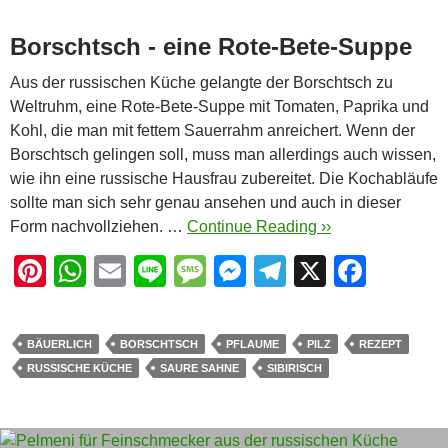
Borschtsch - eine Rote-Bete-Suppe
Aus der russischen Küche gelangte der Borschtsch zu
Weltruhm, eine Rote-Bete-Suppe mit Tomaten, Paprika und
Kohl, die man mit fettem Sauerrahm anreichert. Wenn der
Borschtsch gelingen soll, muss man allerdings auch wissen,
wie ihn eine russische Hausfrau zubereitet. Die Kochabläufe
sollte man sich sehr genau ansehen und auch in dieser
Form nachvollziehen. …
Continue Reading ››
Pi
W
E
Li
M
M
T
X
F
nt
h
m
n
e
e
el
a
er
at
ail
e
ss
ss
e
c
BÄUERLICH
BORSCHTSCH
PFLAUME
PILZ
REZEPT
e
s
a
e
gr
e
RUSSISCHE KÜCHE
SAURE SAHNE
SIBIRISCH
st
A
g
n
a
b
p
e
g
m
o