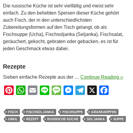
Die russische Küche ist sehr vielfältig und meist sehr
einfach. Zu den beliebten Speisen dieser Küche gehört
auch Fisch, der in den unterschiedlichsten
Zubereitungsformen auf den Tisch gelangt, ob als
Fischsuppe (Ucha), Fischsoljanka (Seljanka), Fischsalat,
geräuchert, gekocht, gebraten oder gebacken, es ist für
jeden Geschmack etwas dabei.
Rezepte
Sieben einfache Rezepte aus der …
Continue Reading ››
Pi
W
E
Li
M
M
T
X
F
nt
h
m
n
e
e
el
a
er
at
ail
e
ss
ss
e
c
FISCH
FISCHSOLJANKA
FISCHSUPPE
GRASKARPFEN
e
s
a
e
gr
e
OMUL
REZEPT
RUSSISCHE KÜCHE
SOLJANKA
SUPPE
st
A
g
n
a
b