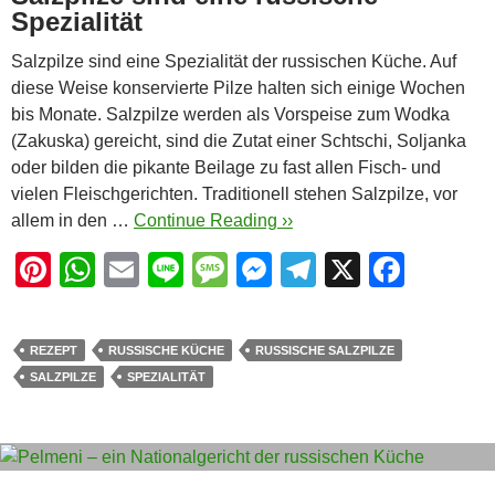
Spezialität
Salzpilze sind eine Spezialität der russischen Küche. Auf
diese Weise konservierte Pilze halten sich einige Wochen
bis Monate. Salzpilze werden als Vorspeise zum Wodka
(Zakuska) gereicht, sind die Zutat einer Schtschi, Soljanka
oder bilden die pikante Beilage zu fast allen Fisch- und
vielen Fleischgerichten. Traditionell stehen Salzpilze, vor
allem in den …
Continue Reading ››
Pi
W
E
Li
M
M
T
X
F
nt
h
m
n
e
e
el
a
er
at
ail
e
ss
ss
e
c
REZEPT
RUSSISCHE KÜCHE
RUSSISCHE SALZPILZE
e
s
a
e
gr
e
SALZPILZE
SPEZIALITÄT
st
A
g
n
a
b
p
e
g
m
o
p
er
o