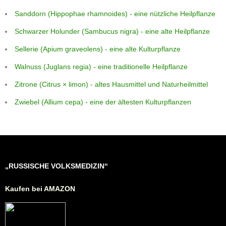
Sanddorn (Hippophae rhamnoides) - eine nützliche Heilpflanze
Schwarzer Holunder (Sambucus nigra) - eine alte Heilpflanze
Sellerie (Apium graveolens) - eine alte Kulturpflanze
Walnuss (Juglans regia) - eine traditionelle Heilpflanze
Zitrone (Citrus × limon) - altes Hausmittel und Naturheilmittel
Zwiebel (Allium cepa) - eine der ältesten Kulturpflanzen
„RUSSISCHE VOLKSMEDIZIN“
Kaufen bei AMAZON