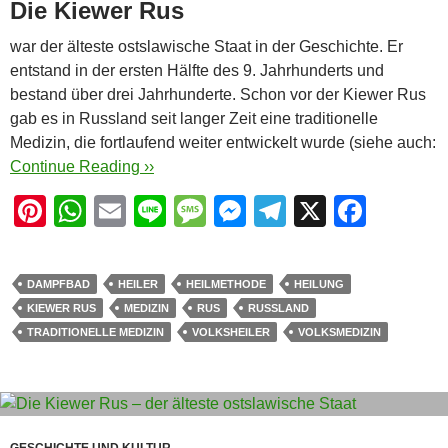
Die Kiewer Rus
war der älteste ostslawische Staat in der Geschichte. Er
entstand in der ersten Hälfte des 9. Jahrhunderts und
bestand über drei Jahrhunderte. Schon vor der Kiewer Rus
gab es in Russland seit langer Zeit eine traditionelle
Medizin, die fortlaufend weiter entwickelt wurde (siehe auch:
Continue Reading ››
Pi
W
E
Li
M
M
T
X
F
nt
h
m
n
e
e
el
a
er
at
ail
e
ss
ss
e
c
DAMPFBAD
HEILER
HEILMETHODE
HEILUNG
e
s
a
e
gr
e
KIEWER RUS
MEDIZIN
RUS
RUSSLAND
st
A
g
n
a
b
TRADITIONELLE MEDIZIN
VOLKSHEILER
VOLKSMEDIZIN
p
e
g
m
o
p
er
o
k