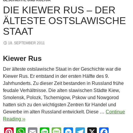
GESCHICHTE UND KULTUR
DIE KIEWER RUS – DER
ÄLTESTE OSTSLAWISCHE
STAAT
18. SEPTEMBER 2011
Kiewer Rus
Der älteste ostslawische Staat in der Geschichte war die
Kiewer Rus. Er entstand in der ersten Hälfte des 9.
Jahrhunderts. Zu dieser Zeit bestanden in Russland frühe
feudale Verhältnisse. Die alten slawischen Städte Kiew,
Smolensk, Polozk, Tschernigow, Pskow und Nowgorod
hatten sich zu den wichtigsten Zentren für Handel und
Gewerbe im alten Russland entwickelt. Diese …
Continue
Reading ››
Pi
W
E
Li
M
M
T
X
F