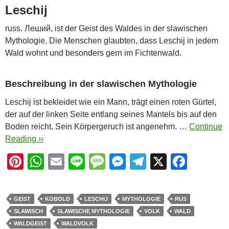
Leschij
russ. Леший, ist der Geist des Waldes in der slawischen
Mythologie. Die Menschen glaubten, dass Leschij in jedem
Wald wohnt und besonders gern im Fichtenwald.
Beschreibung in der slawischen Mythologie
Leschij ist bekleidet wie ein Mann, trägt einen roten Gürtel,
der auf der linken Seite entlang seines Mantels bis auf den
Boden reicht. Sein Körpergeruch ist angenehm. …
Continue
Reading ››
Pi
W
E
Li
M
M
T
X
F
nt
h
m
n
e
e
el
a
er
at
ail
e
ss
ss
e
c
GEIST
KOBOLD
LESCHIJ
MYTHOLOGIE
RUS
e
s
a
e
gr
e
SLAWISCH
SLAWISCHE MYTHOLOGIE
VOLK
WALD
st
A
g
n
a
b
WALDGEIST
WALDVOLK