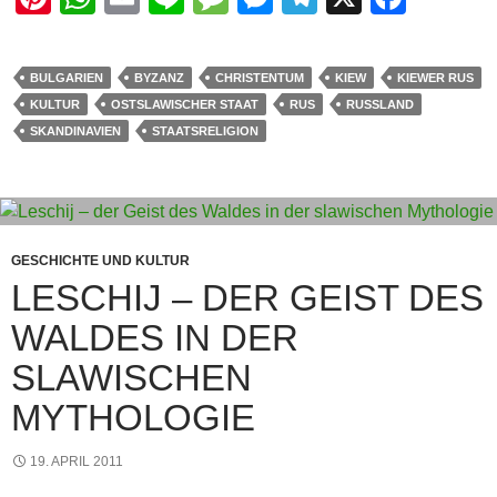
nt
h
m
n
e
e
el
a
er
at
ail
e
ss
ss
e
c
BULGARIEN
BYZANZ
CHRISTENTUM
KIEW
KIEWER RUS
e
s
a
e
gr
e
KULTUR
OSTSLAWISCHER STAAT
RUS
RUSSLAND
st
A
g
n
a
b
SKANDINAVIEN
STAATSRELIGION
p
e
g
m
o
p
er
o
k
GESCHICHTE UND KULTUR
LESCHIJ – DER GEIST DES
WALDES IN DER
SLAWISCHEN
MYTHOLOGIE
19. APRIL 2011