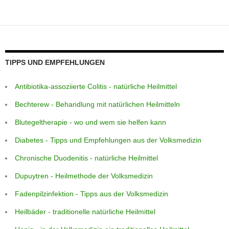
p
e
g
m
o
p
er
o
k
TIPPS UND EMPFEHLUNGEN
Antibiotika-assoziierte Colitis - natürliche Heilmittel
Bechterew - Behandlung mit natürlichen Heilmitteln
Blutegeltherapie - wo und wem sie helfen kann
Diabetes - Tipps und Empfehlungen aus der Volksmedizin
Chronische Duodenitis - natürliche Heilmittel
Dupuytren - Heilmethode der Volksmedizin
Fadenpilzinfektion - Tipps aus der Volksmedizin
Heilbäder - traditionelle natürliche Heilmittel