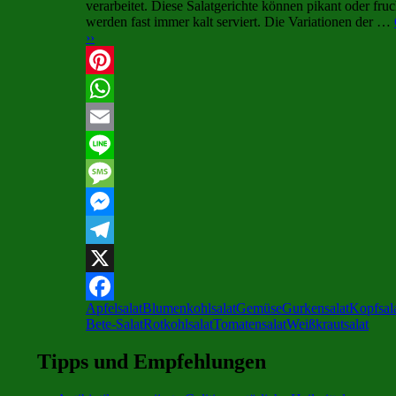
verarbeitet. Diese Salatgerichte können pikant oder fruc
werden fast immer kalt serviert. Die Variationen der …
››
Pinterest
WhatsApp
Email
Line
Message
Messenger
Telegram
X
Apfelsalat
Blumenkohlsalat
Gemüse
Gurkensalat
Kopfsal
Facebook
Bete-Salat
Rotkohlsalat
Tomatensalat
Weißkrautsalat
Tipps und Empfehlungen