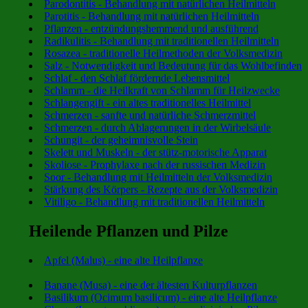
Parodontitis - Behandlung mit natürlichen Heilmitteln
Parotitis - Behandlung mit natürlichen Heilmitteln
Pflanzen - entzündungshemmend und ausführend
Radikulitis - Behandlung mit traditionellen Heilmitteln
Rosazea - traditionelle Heilmethoden der Volksmedizin
Salz - Notwendigkeit und Bedeutung für das Wohlbefinden
Schlaf - den Schlaf fördernde Lebensmittel
Schlamm - die Heilkraft von Schlamm für Heilzwecke
Schlangengift - ein altes traditionelles Heilmittel
Schmerzen - sanfte und natürliche Schmerzmittel
Schmerzen - durch Ablagerungen in der Wirbelsäule
Schungit - der geheimnisvolle Stein
Skelett und Muskeln - der stütz-motorische Apparat
Skoliose - Prophylaxe nach der russischen Medizin
Soor - Behandlung mit Heilmitteln der Volksmedizin
Stärkung des Körpers - Rezepte aus der Volksmedizin
Vitiligo - Behandlung mit traditionellen Heilmitteln
Heilende Pflanzen und Pilze
Apfel (Malus) - eine alte Heilpflanze
Banane (Musa) - eine der ältesten Kulturpflanzen
Basilikum (Ocimum basilicum) - eine alte Heilpflanze