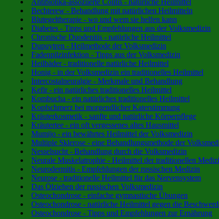
Antibiotika-assoziierte Colitis - natürliche Heilmittel
Bechterew - Behandlung mit natürlichen Heilmitteln
Blutegeltherapie - wo und wem sie helfen kann
Diabetes - Tipps und Empfehlungen aus der Volksmedizin
Chronische Duodenitis - natürliche Heilmittel
Dupuytren - Heilmethode der Volksmedizin
Fadenpilzinfektion - Tipps aus der Volksmedizin
Heilbäder - traditionelle natürliche Heilmittel
Honig - in der Volksmedizin ein traditionelles Heilmittel
Intercostalneuralgie - Merkmale und Behandlung
Kefir - ein natürliches traditionelles Heilmittel
Kombucha - ein natürliches traditionelles Heilmittel
Kopfschmerz bei morgendlicher Katerstimmung
Kräuterkosmetik - sanfte und natürliche Körperpflege
Kräutertee - ein oft vergessenes altes Hausmittel
Mumijo - ein bewährtes Heilmittel der Volksmedizin
Multiple Sklerose - eine Behandlungsmethode der Volksmed
Nesselsucht - Behandlung durch die Volksmedizin
Neurale Muskelatrophie - Heilmittel der traditionellen Mediz
Neurodermitis - Empfehlungen der russischen Medizin
Neurose - traditionelle Heilmittel für das Nervensystem
Das Ölziehen der russischen Volksmedizin
Osteochondrose - einfache gymnastische Übungen
Osteochondrose - natürliche Heilmittel gegen die Beschwer
Osteochondrose - Tipps und Empfehlungen zur Ernährung