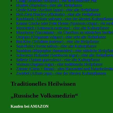
Chaga (Inonotus obliquus) - ein medizinischer Pilz
Hopfen (Humulus) - eine alte Heilpflanze
Große Klette (Arctium lappa) - eine alte Heilpflanze
Heil-Ziest (Stachys officinalis) - eine alte Heilpflanze
Knoblauch (Allium sativum) - eine der ältesten Kulturpflanz
Krause Glucke oder Fette Henne (Sparassis crispa) - ein medi
Meerrettich (Armoracia rusticana) - eine alte Kulturpflanze
Moosbeere (Vaccinium) - ein Überfluss an nützlichen Stoffe
Oregano (Origanum vulgare) - eine sehr alte Heilpflanze
Rot-Klee (Trifolium pratense) - eine alte Heilpflanze
Saat-Hafer (Avena sativa) - eine alte Kulturpflanze
Sanddorn (Hippophae rhamnoides) - eine nützliche Heilpfla
Schwarzer Holunder (Sambucus nigra) - eine alte Heilpflanz
Sellerie (Apium graveolens) - eine alte Kulturpflanze
Walnuss (Juglans regia) - eine traditionelle Heilpflanze
Zitrone (Citrus × limon) - altes Hausmittel und Naturheilmitte
Zwiebel (Allium cepa) - eine der ältesten Kulturpflanzen
Traditionelles Heilwissen
„Russische Volksmedizin“
Kaufen bei AMAZON