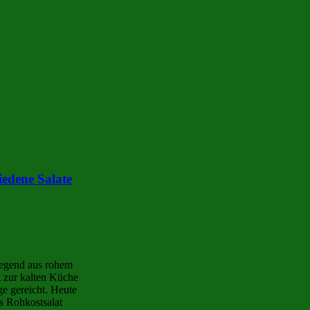
iedene Salate
wiegend aus rohem
t zur kalten Küche
ge gereicht. Heute
s Rohkostsalat