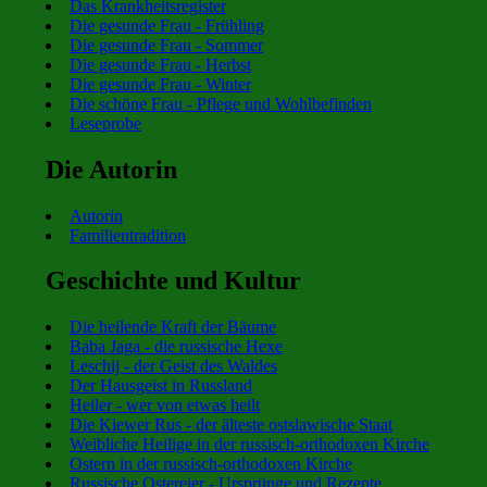
Das Krankheitsregister
Die gesunde Frau - Frühling
Die gesunde Frau - Sommer
Die gesunde Frau - Herbst
Die gesunde Frau - Winter
Die schöne Frau - Pflege und Wohlbefinden
Leseprobe
Die Autorin
Autorin
Familientradition
Geschichte und Kultur
Die heilende Kraft der Bäume
Baba Jaga - die russische Hexe
Leschij - der Geist des Waldes
Der Hausgeist in Russland
Heiler - wer von etwas heilt
Die Kiewer Rus - der älteste ostslawische Staat
Weibliche Heilige in der russisch-orthodoxen Kirche
Ostern in der russisch-orthodoxen Kirche
Russische Ostereier - Ursprünge und Rezepte