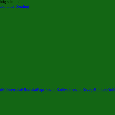
htig sein und
Continue Reading
at
Möhrensalat
Obstsalat
Paprikasalat
Radieschensalat
Rezept
Rohkost
Rohk