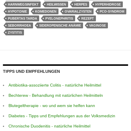
st
A
g
n
a
b
HARNWEGSINFEKT
HEILWISSEN
HERPES
HYPERHIDROSE
HYPOTONIE
KOMEDONEN
OVARIALZYSTEN
PCO-SYNDROM
p
e
g
m
o
PUBERTAS TARDA
PYELONEPHRITIS
REZEPT
p
er
o
SEBORRHOEA
SIDEROPENISCHE ANÄMIE
VAGINOSE
k
ZYSTITIS
TIPPS UND EMPFEHLUNGEN
Antibiotika-assoziierte Colitis - natürliche Heilmittel
Bechterew - Behandlung mit natürlichen Heilmitteln
Blutegeltherapie - wo und wem sie helfen kann
Diabetes - Tipps und Empfehlungen aus der Volksmedizin
Chronische Duodenitis - natürliche Heilmittel