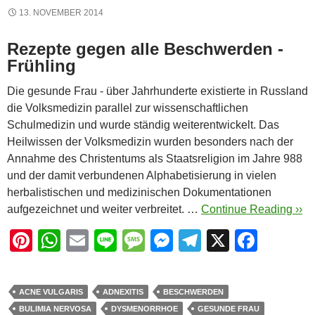
13. NOVEMBER 2014
Rezepte gegen alle Beschwerden -
Frühling
Die gesunde Frau - über Jahrhunderte existierte in Russland
die Volksmedizin parallel zur wissenschaftlichen
Schulmedizin und wurde ständig weiterentwickelt. Das
Heilwissen der Volksmedizin wurden besonders nach der
Annahme des Christentums als Staatsreligion im Jahre 988
und der damit verbundenen Alphabetisierung in vielen
herbalistischen und medizinischen Dokumentationen
aufgezeichnet und weiter verbreitet. …
Continue Reading ››
Pi
W
E
Li
M
M
T
X
F
nt
h
m
n
e
e
el
a
er
at
ail
e
ss
ss
e
c
ACNE VULGARIS
ADNEXITIS
BESCHWERDEN
e
s
a
e
gr
e
BULIMIA NERVOSA
DYSMENORRHOE
GESUNDE FRAU