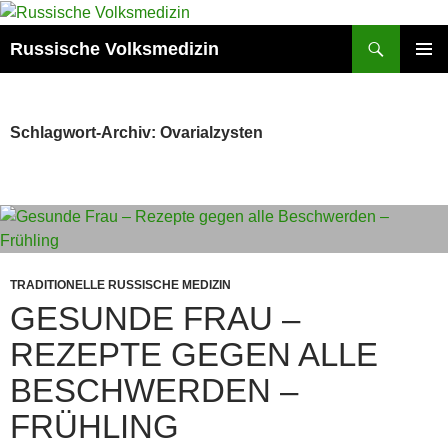
Zum
Inhalt
Suchen
Russische Volksmedizin
springen
PRIMÄR
MENÜ
Schlagwort-Archiv: Ovarialzysten
TRADITIONELLE RUSSISCHE MEDIZIN
GESUNDE FRAU –
REZEPTE GEGEN ALLE
BESCHWERDEN –
FRÜHLING