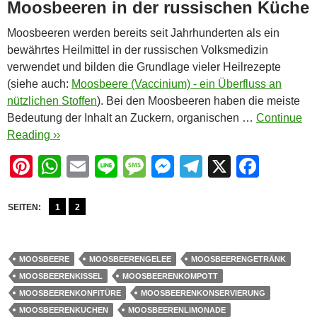
Moosbeeren in der russischen Küche
Moosbeeren werden bereits seit Jahrhunderten als ein
bewährtes Heilmittel in der russischen Volksmedizin
verwendet und bilden die Grundlage vieler Heilrezepte
(siehe auch:
Moosbeere (Vaccinium) - ein Überfluss an
nützlichen Stoffen
). Bei den Moosbeeren haben die meiste
Bedeutung der Inhalt an Zuckern, organischen …
Continue
Reading ››
Pi
W
E
Li
M
M
T
X
F
nt
h
m
n
e
e
el
a
er
at
ail
e
ss
ss
e
c
SEITEN:
1
2
e
s
a
e
gr
e
st
A
g
n
a
b
MOOSBEERE
MOOSBEERENGELEE
MOOSBEERENGETRÄNK
p
e
g
m
o
MOOSBEERENKISSEL
MOOSBEERENKOMPOTT
MOOSBEERENKONFITÜRE
MOOSBEERENKONSERVIERUNG
p
er
o
MOOSBEERENKUCHEN
MOOSBEERENLIMONADE