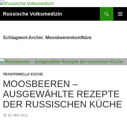
Zum
Inhalt
Suchen
Russische Volksmedizin
springen
PRIMÄR
MENÜ
Schlagwort-Archiv: Moosbeerenkonfitüre
TRADITIONELLE KÜCHE
MOOSBEEREN –
AUSGEWÄHLTE REZEPTE
DER RUSSISCHEN KÜCHE
10. MAI 2011