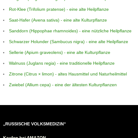
Rot-Klee (Trifolium pratense) - eine alte Heilpflanze
Saat-Hafer (Avena sativa) - eine alte Kulturpflanze
Sanddorn (Hippophae rhamnoides) - eine nützliche Heilpflanze
Schwarzer Holunder (Sambucus nigra) - eine alte Heilpflanze
Sellerie (Apium graveolens) - eine alte Kulturpflanze
Walnuss (Juglans regia) - eine traditionelle Heilpflanze
Zitrone (Citrus × limon) - altes Hausmittel und Naturheilmittel
Zwiebel (Allium cepa) - eine der ältesten Kulturpflanzen
„RUSSISCHE VOLKSMEDIZIN“
Kaufen bei AMAZON