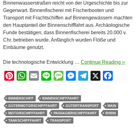
Binnenwasserstraßen reicht von der Urgeschichte bis zur
Gegenwart. Binnenfischerei mit Fischerbooten und
Transport mit Frachtschiffen auf Binnengewässern machten
den Hauptanteil der Binnenschifffahrt aus. Archäologische
Funde bestätigen, dass Binnenfischerei bereits 20.000 v.
Chr. betrieben wurde. Anfänglich wurden Flöße und
Einbäume genutzt.
Die technologische Entwicklung …
Continue Reading ››
Pi
W
E
Li
M
M
T
X
F
nt
h
m
n
e
e
el
a
er
at
ail
e
ss
ss
e
c
BINNENSCHIFF
BINNENSCHIFFFAHRT
e
s
a
e
gr
e
GÜTERMOTORSCHIFFFAHRT
GÜTERTRANSPORT
MAIN
st
A
g
n
a
b
MOTORSCHIFFFAHRT
PASSAGIERSCHIFFFAHRT
RHEIN
TANKSCHIFFFAHRT
TRANSPORT
p
e
g
m
o
p
er
o