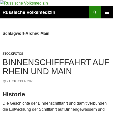
Zum
Inhalt
Suchen
Russische Volksmedizin
springen
PRIMÄR
MENÜ
Schlagwort-Archiv: Main
STOCKFOTOS
BINNENSCHIFFFAHRT AUF
RHEIN UND MAIN
21. OKTOBER 2025
Historie
Die Geschichte der Binnenschifffahrt und damit verbunden
die Entwicklung der Schifffahrt auf Binnengewässern und