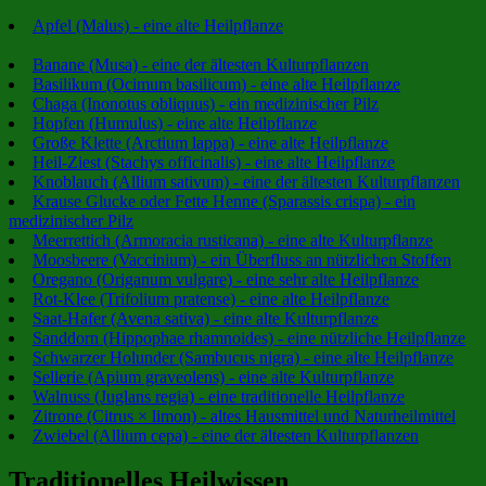
Apfel (Malus) - eine alte Heilpflanze
Banane (Musa) - eine der ältesten Kulturpflanzen
Basilikum (Ocimum basilicum) - eine alte Heilpflanze
Chaga (Inonotus obliquus) - ein medizinischer Pilz
Hopfen (Humulus) - eine alte Heilpflanze
Große Klette (Arctium lappa) - eine alte Heilpflanze
Heil-Ziest (Stachys officinalis) - eine alte Heilpflanze
Knoblauch (Allium sativum) - eine der ältesten Kulturpflanzen
Krause Glucke oder Fette Henne (Sparassis crispa) - ein
medizinischer Pilz
Meerrettich (Armoracia rusticana) - eine alte Kulturpflanze
Moosbeere (Vaccinium) - ein Überfluss an nützlichen Stoffen
Oregano (Origanum vulgare) - eine sehr alte Heilpflanze
Rot-Klee (Trifolium pratense) - eine alte Heilpflanze
Saat-Hafer (Avena sativa) - eine alte Kulturpflanze
Sanddorn (Hippophae rhamnoides) - eine nützliche Heilpflanze
Schwarzer Holunder (Sambucus nigra) - eine alte Heilpflanze
Sellerie (Apium graveolens) - eine alte Kulturpflanze
Walnuss (Juglans regia) - eine traditionelle Heilpflanze
Zitrone (Citrus × limon) - altes Hausmittel und Naturheilmittel
Zwiebel (Allium cepa) - eine der ältesten Kulturpflanzen
Traditionelles Heilwissen