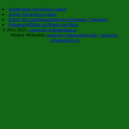
Shutterstock-Stockfotos-Galerie
Adobe-Stockfotos-Galerie
Erfurt, die Landeshauptstadt des Freistaates Thüringen
Binnenschifffahrt auf Rhein und Main
© 2011-2025
- russische-volksmedizin.at
Weitere Webseiten:
russische-volksmedizin.info :
russische-
volksmedizin.ch