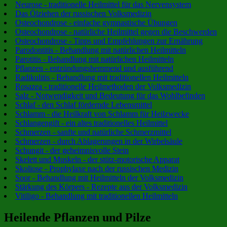
Neurose - traditionelle Heilmittel für das Nervensystem
Das Ölziehen der russischen Volksmedizin
Osteochondrose - einfache gymnastische Übungen
Osteochondrose - natürliche Heilmittel gegen die Beschwerden
Osteochondrose - Tipps und Empfehlungen zur Ernährung
Parodontitis - Behandlung mit natürlichen Heilmitteln
Parotitis - Behandlung mit natürlichen Heilmitteln
Pflanzen - entzündungshemmend und ausführend
Radikulitis - Behandlung mit traditionellen Heilmitteln
Rosazea - traditionelle Heilmethoden der Volksmedizin
Salz - Notwendigkeit und Bedeutung für das Wohlbefinden
Schlaf - den Schlaf fördernde Lebensmittel
Schlamm - die Heilkraft von Schlamm für Heilzwecke
Schlangengift - ein altes traditionelles Heilmittel
Schmerzen - sanfte und natürliche Schmerzmittel
Schmerzen - durch Ablagerungen in der Wirbelsäule
Schungit - der geheimnisvolle Stein
Skelett und Muskeln - der stütz-motorische Apparat
Skoliose - Prophylaxe nach der russischen Medizin
Soor - Behandlung mit Heilmitteln der Volksmedizin
Stärkung des Körpers - Rezepte aus der Volksmedizin
Vitiligo - Behandlung mit traditionellen Heilmitteln
Heilende Pflanzen und Pilze