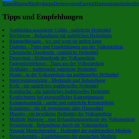
Baum
Bäume
Biorhythmus
Dreiersystem
Energie
Harmonisator
heilen
He
Facebook
Tipps und Empfehlungen
Antibiotika-assoziierte Colitis - natürliche Heilmittel
Bechterew - Behandlung mit natürlichen Heilmitteln
Blutegeltherapie - wo und wem sie helfen kann
Diabetes - Tipps und Empfehlungen aus der Volksmedizin
Chronische Duodenitis - natürliche Heilmittel
Dupuytren - Heilmethode der Volksmedizin
Fadenpilzinfektion - Tipps aus der Volksmedizin
Heilbäder - traditionelle natürliche Heilmittel
Honig - in der Volksmedizin ein traditionelles Heilmittel
Intercostalneuralgie - Merkmale und Behandlung
Kefir - ein natürliches traditionelles Heilmittel
Kombucha - ein natürliches traditionelles Heilmittel
Kopfschmerz bei morgendlicher Katerstimmung
Kräuterkosmetik - sanfte und natürliche Körperpflege
Kräutertee - ein oft vergessenes altes Hausmittel
Mumijo - ein bewährtes Heilmittel der Volksmedizin
Multiple Sklerose - eine Behandlungsmethode der Volksmedizin
Nesselsucht - Behandlung durch die Volksmedizin
Neurale Muskelatrophie - Heilmittel der traditionellen Medizin
Neurodermitis - Empfehlungen der russischen Medizin