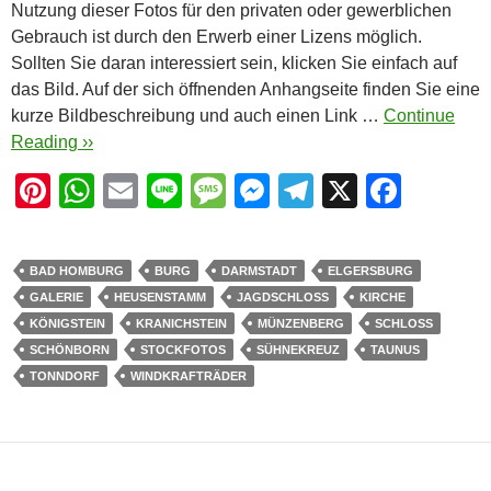
Nutzung dieser Fotos für den privaten oder gewerblichen
Gebrauch ist durch den Erwerb einer Lizens möglich.
Sollten Sie daran interessiert sein, klicken Sie einfach auf
das Bild. Auf der sich öffnenden Anhangseite finden Sie eine
kurze Bildbeschreibung und auch einen Link …
Continue
Reading ››
Pi
W
E
Li
M
M
T
X
F
nt
h
m
n
e
e
el
a
er
at
ail
e
ss
ss
e
c
BAD HOMBURG
BURG
DARMSTADT
ELGERSBURG
e
s
a
e
gr
e
GALERIE
HEUSENSTAMM
JAGDSCHLOSS
KIRCHE
st
A
g
n
a
b
KÖNIGSTEIN
KRANICHSTEIN
MÜNZENBERG
SCHLOSS
SCHÖNBORN
STOCKFOTOS
SÜHNEKREUZ
TAUNUS
p
e
g
m
o
TONNDORF
WINDKRAFTRÄDER
p
er
o
k