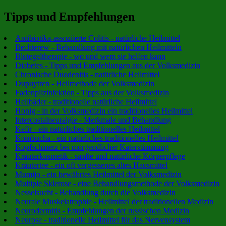
Tipps und Empfehlungen
Antibiotika-assoziierte Colitis - natürliche Heilmittel
Bechterew - Behandlung mit natürlichen Heilmitteln
Blutegeltherapie - wo und wem sie helfen kann
Diabetes - Tipps und Empfehlungen aus der Volksmedizin
Chronische Duodenitis - natürliche Heilmittel
Dupuytren - Heilmethode der Volksmedizin
Fadenpilzinfektion - Tipps aus der Volksmedizin
Heilbäder - traditionelle natürliche Heilmittel
Honig - in der Volksmedizin ein traditionelles Heilmittel
Intercostalneuralgie - Merkmale und Behandlung
Kefir - ein natürliches traditionelles Heilmittel
Kombucha - ein natürliches traditionelles Heilmittel
Kopfschmerz bei morgendlicher Katerstimmung
Kräuterkosmetik - sanfte und natürliche Körperpflege
Kräutertee - ein oft vergessenes altes Hausmittel
Mumijo - ein bewährtes Heilmittel der Volksmedizin
Multiple Sklerose - eine Behandlungsmethode der Volksmedizin
Nesselsucht - Behandlung durch die Volksmedizin
Neurale Muskelatrophie - Heilmittel der traditionellen Medizin
Neurodermitis - Empfehlungen der russischen Medizin
Neurose - traditionelle Heilmittel für das Nervensystem