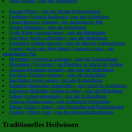
Apfel (Malus) - eine alte Heilpflanze
Banane (Musa) - eine der ältesten Kulturpflanzen
Basilikum (Ocimum basilicum) - eine alte Heilpflanze
Chaga (Inonotus obliquus) - ein medizinischer Pilz
Hopfen (Humulus) - eine alte Heilpflanze
Große Klette (Arctium lappa) - eine alte Heilpflanze
Heil-Ziest (Stachys officinalis) - eine alte Heilpflanze
Knoblauch (Allium sativum) - eine der ältesten Kulturpflanzen
Krause Glucke oder Fette Henne (Sparassis crispa) - ein
medizinischer Pilz
Meerrettich (Armoracia rusticana) - eine alte Kulturpflanze
Moosbeere (Vaccinium) - ein Überfluss an nützlichen Stoffen
Oregano (Origanum vulgare) - eine sehr alte Heilpflanze
Rot-Klee (Trifolium pratense) - eine alte Heilpflanze
Saat-Hafer (Avena sativa) - eine alte Kulturpflanze
Sanddorn (Hippophae rhamnoides) - eine nützliche Heilpflanze
Schwarzer Holunder (Sambucus nigra) - eine alte Heilpflanze
Sellerie (Apium graveolens) - eine alte Kulturpflanze
Walnuss (Juglans regia) - eine traditionelle Heilpflanze
Zitrone (Citrus × limon) - altes Hausmittel und Naturheilmittel
Zwiebel (Allium cepa) - eine der ältesten Kulturpflanzen
Traditionelles Heilwissen