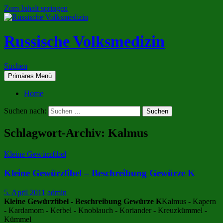
Zum Inhalt springen
Russische Volksmedizin
Suchen
Primäres Menü
Home
Suchen nach:
Schlagwort-Archiv: Kalmus
Kleine Gewürzfibel
Kleine Gewürzfibel – Beschreibung Gewürze K
5. April 2011
admin
Kleine Gewürzfibel - Beschreibung Gewürze K
Kalmus - Kapern
- Kardamom - Kerbel - Knoblauch - Koriander - Kreuzkümmel -
Kümmel