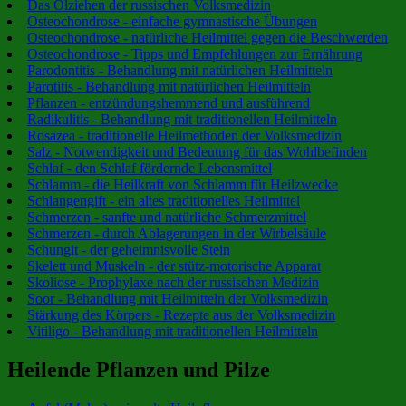
Das Ölziehen der russischen Volksmedizin
Osteochondrose - einfache gymnastische Übungen
Osteochondrose - natürliche Heilmittel gegen die Beschwerden
Osteochondrose - Tipps und Empfehlungen zur Ernährung
Parodontitis - Behandlung mit natürlichen Heilmitteln
Parotitis - Behandlung mit natürlichen Heilmitteln
Pflanzen - entzündungshemmend und ausführend
Radikulitis - Behandlung mit traditionellen Heilmitteln
Rosazea - traditionelle Heilmethoden der Volksmedizin
Salz - Notwendigkeit und Bedeutung für das Wohlbefinden
Schlaf - den Schlaf fördernde Lebensmittel
Schlamm - die Heilkraft von Schlamm für Heilzwecke
Schlangengift - ein altes traditionelles Heilmittel
Schmerzen - sanfte und natürliche Schmerzmittel
Schmerzen - durch Ablagerungen in der Wirbelsäule
Schungit - der geheimnisvolle Stein
Skelett und Muskeln - der stütz-motorische Apparat
Skoliose - Prophylaxe nach der russischen Medizin
Soor - Behandlung mit Heilmitteln der Volksmedizin
Stärkung des Körpers - Rezepte aus der Volksmedizin
Vitiligo - Behandlung mit traditionellen Heilmitteln
Heilende Pflanzen und Pilze