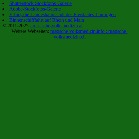
Shutterstock-Stockfotos-Galerie
Adobe-Stockfotos-Galerie
Erfurt, die Landeshauptstadt des Freistaates Thüringen
Binnenschifffahrt auf Rhein und Main
© 2011-2025
- russische-volksmedizin.at
Weitere Webseiten:
russische-volksmedizin.info :
russische-
volksmedizin.ch