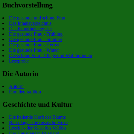
Buchvorstellung
Die gesunde und schöne Frau
Das Inhaltsverzeichnis
Das Krankheitsregister
Die gesunde Frau - Frühling
Die gesunde Frau - Sommer
Die gesunde Frau - Herbst
Die gesunde Frau - Winter
Die schöne Frau - Pflege und Wohlbefinden
Leseprobe
Die Autorin
Autorin
Familientradition
Geschichte und Kultur
Die heilende Kraft der Bäume
Baba Jaga - die russische Hexe
Leschij - der Geist des Waldes
Der Hausgeist in Russland