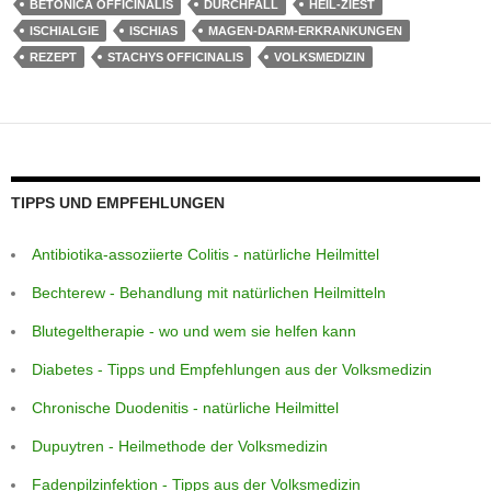
BETONICA OFFICINALIS
DURCHFALL
HEIL-ZIEST
e
s
a
e
gr
e
ISCHIALGIE
ISCHIAS
MAGEN-DARM-ERKRANKUNGEN
st
A
g
n
a
b
REZEPT
STACHYS OFFICINALIS
VOLKSMEDIZIN
p
e
g
m
o
p
er
o
k
TIPPS UND EMPFEHLUNGEN
Antibiotika-assoziierte Colitis - natürliche Heilmittel
Bechterew - Behandlung mit natürlichen Heilmitteln
Blutegeltherapie - wo und wem sie helfen kann
Diabetes - Tipps und Empfehlungen aus der Volksmedizin
Chronische Duodenitis - natürliche Heilmittel
Dupuytren - Heilmethode der Volksmedizin
Fadenpilzinfektion - Tipps aus der Volksmedizin