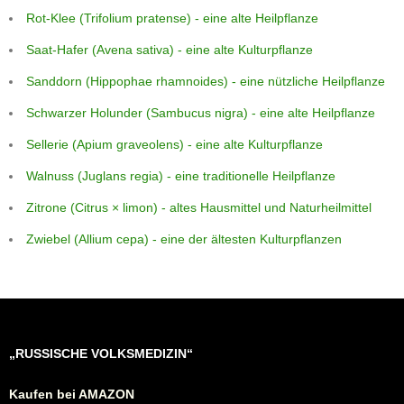
Rot-Klee (Trifolium pratense) - eine alte Heilpflanze
Saat-Hafer (Avena sativa) - eine alte Kulturpflanze
Sanddorn (Hippophae rhamnoides) - eine nützliche Heilpflanze
Schwarzer Holunder (Sambucus nigra) - eine alte Heilpflanze
Sellerie (Apium graveolens) - eine alte Kulturpflanze
Walnuss (Juglans regia) - eine traditionelle Heilpflanze
Zitrone (Citrus × limon) - altes Hausmittel und Naturheilmittel
Zwiebel (Allium cepa) - eine der ältesten Kulturpflanzen
„RUSSISCHE VOLKSMEDIZIN“
Kaufen bei AMAZON