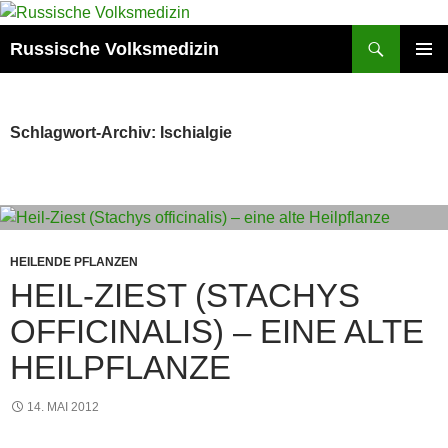
Zum
Inhalt
Suchen
Russische Volksmedizin
springen
PRIMÄR
MENÜ
Schlagwort-Archiv: Ischialgie
HEILENDE PFLANZEN
HEIL-ZIEST (STACHYS
OFFICINALIS) – EINE ALTE
HEILPFLANZE
14. MAI 2012