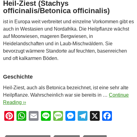
Heil-Ziest (Stachys
officinalis/Betonica officinalis)
ist in Europa weit verbreitet und einzelne Vorkommen gibt es
auch in Westasien und Nordafrika. Die Heilpflanze wächst
auf Moorwiesen, mageren Bergwiesen, in
Heidelandschaften und in Laub-Mischwäldern. Sie
bevorzugt wärmere Standorte auf feuchten, basenreichen
und oft kalkarmen Böden.
Geschichte
Heil-Ziest, auch als Betonica bezeichnet, ist eine sehr alte
Heilpflanze. Wahrscheinlich war sie bereits in …
Continue
Reading ››
Pi
W
E
Li
M
M
T
X
F
nt
h
m
n
e
e
el
a
er
at
ail
e
ss
ss
e
c