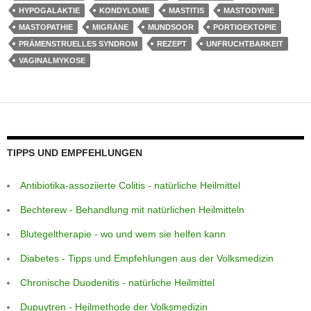
HYPOGALAKTIE
KONDYLOME
MASTITIS
MASTODYNIE
p
e
g
m
o
MASTOPATHIE
MIGRÄNE
MUNDSOOR
PORTIOEKTOPIE
p
er
o
PRÄMENSTRUELLES SYNDROM
REZEPT
UNFRUCHTBARKEIT
k
VAGINALMYKOSE
TIPPS UND EMPFEHLUNGEN
Antibiotika-assoziierte Colitis - natürliche Heilmittel
Bechterew - Behandlung mit natürlichen Heilmitteln
Blutegeltherapie - wo und wem sie helfen kann
Diabetes - Tipps und Empfehlungen aus der Volksmedizin
Chronische Duodenitis - natürliche Heilmittel
Dupuytren - Heilmethode der Volksmedizin