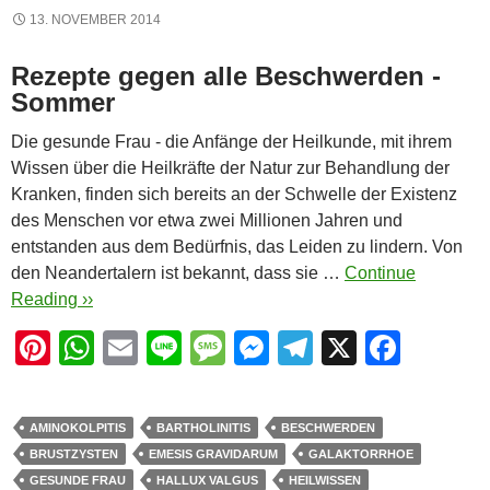
13. NOVEMBER 2014
Rezepte gegen alle Beschwerden -
Sommer
Die gesunde Frau - die Anfänge der Heilkunde, mit ihrem
Wissen über die Heilkräfte der Natur zur Behandlung der
Kranken, finden sich bereits an der Schwelle der Existenz
des Menschen vor etwa zwei Millionen Jahren und
entstanden aus dem Bedürfnis, das Leiden zu lindern. Von
den Neandertalern ist bekannt, dass sie …
Continue
Reading ››
Pi
W
E
Li
M
M
T
X
F
nt
h
m
n
e
e
el
a
er
at
ail
e
ss
ss
e
c
AMINOKOLPITIS
BARTHOLINITIS
BESCHWERDEN
e
s
a
e
gr
e
BRUSTZYSTEN
EMESIS GRAVIDARUM
GALAKTORRHOE
st
A
g
n
a
b
GESUNDE FRAU
HALLUX VALGUS
HEILWISSEN