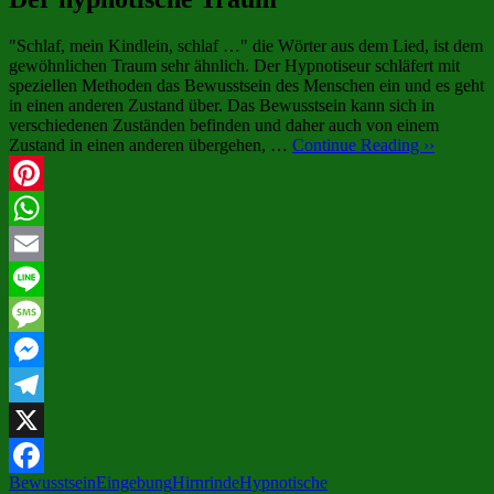
"Schlaf, mein Kindlein, schlaf …" die Wörter aus dem Lied, ist dem
gewöhnlichen Traum sehr ähnlich. Der Hypnotiseur schläfert mit
speziellen Methoden das Bewusstsein des Menschen ein und es geht
in einen anderen Zustand über. Das Bewusstsein kann sich in
verschiedenen Zuständen befinden und daher auch von einem
Zustand in einen anderen übergehen, …
Continue Reading ››
Pinterest
WhatsApp
Email
Line
Message
Messenger
Telegram
X
Bewusstsein
Eingebung
Hirnrinde
Hypnotische
Facebook