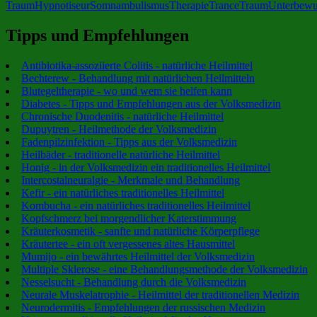
Traum
Hypnotiseur
Somnambulismus
Therapie
Trance
Traum
Unterbewu
Tipps und Empfehlungen
Antibiotika-assoziierte Colitis - natürliche Heilmittel
Bechterew - Behandlung mit natürlichen Heilmitteln
Blutegeltherapie - wo und wem sie helfen kann
Diabetes - Tipps und Empfehlungen aus der Volksmedizin
Chronische Duodenitis - natürliche Heilmittel
Dupuytren - Heilmethode der Volksmedizin
Fadenpilzinfektion - Tipps aus der Volksmedizin
Heilbäder - traditionelle natürliche Heilmittel
Honig - in der Volksmedizin ein traditionelles Heilmittel
Intercostalneuralgie - Merkmale und Behandlung
Kefir - ein natürliches traditionelles Heilmittel
Kombucha - ein natürliches traditionelles Heilmittel
Kopfschmerz bei morgendlicher Katerstimmung
Kräuterkosmetik - sanfte und natürliche Körperpflege
Kräutertee - ein oft vergessenes altes Hausmittel
Mumijo - ein bewährtes Heilmittel der Volksmedizin
Multiple Sklerose - eine Behandlungsmethode der Volksmedizin
Nesselsucht - Behandlung durch die Volksmedizin
Neurale Muskelatrophie - Heilmittel der traditionellen Medizin
Neurodermitis - Empfehlungen der russischen Medizin