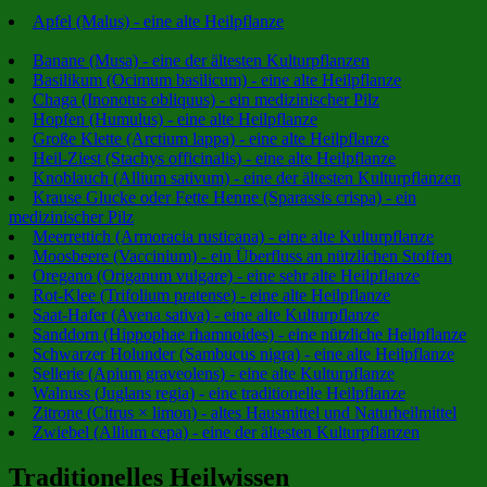
Apfel (Malus) - eine alte Heilpflanze
Banane (Musa) - eine der ältesten Kulturpflanzen
Basilikum (Ocimum basilicum) - eine alte Heilpflanze
Chaga (Inonotus obliquus) - ein medizinischer Pilz
Hopfen (Humulus) - eine alte Heilpflanze
Große Klette (Arctium lappa) - eine alte Heilpflanze
Heil-Ziest (Stachys officinalis) - eine alte Heilpflanze
Knoblauch (Allium sativum) - eine der ältesten Kulturpflanzen
Krause Glucke oder Fette Henne (Sparassis crispa) - ein
medizinischer Pilz
Meerrettich (Armoracia rusticana) - eine alte Kulturpflanze
Moosbeere (Vaccinium) - ein Überfluss an nützlichen Stoffen
Oregano (Origanum vulgare) - eine sehr alte Heilpflanze
Rot-Klee (Trifolium pratense) - eine alte Heilpflanze
Saat-Hafer (Avena sativa) - eine alte Kulturpflanze
Sanddorn (Hippophae rhamnoides) - eine nützliche Heilpflanze
Schwarzer Holunder (Sambucus nigra) - eine alte Heilpflanze
Sellerie (Apium graveolens) - eine alte Kulturpflanze
Walnuss (Juglans regia) - eine traditionelle Heilpflanze
Zitrone (Citrus × limon) - altes Hausmittel und Naturheilmittel
Zwiebel (Allium cepa) - eine der ältesten Kulturpflanzen
Traditionelles Heilwissen