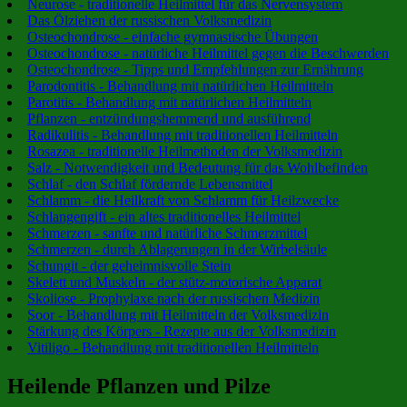
Neurose - traditionelle Heilmittel für das Nervensystem
Das Ölziehen der russischen Volksmedizin
Osteochondrose - einfache gymnastische Übungen
Osteochondrose - natürliche Heilmittel gegen die Beschwerden
Osteochondrose - Tipps und Empfehlungen zur Ernährung
Parodontitis - Behandlung mit natürlichen Heilmitteln
Parotitis - Behandlung mit natürlichen Heilmitteln
Pflanzen - entzündungshemmend und ausführend
Radikulitis - Behandlung mit traditionellen Heilmitteln
Rosazea - traditionelle Heilmethoden der Volksmedizin
Salz - Notwendigkeit und Bedeutung für das Wohlbefinden
Schlaf - den Schlaf fördernde Lebensmittel
Schlamm - die Heilkraft von Schlamm für Heilzwecke
Schlangengift - ein altes traditionelles Heilmittel
Schmerzen - sanfte und natürliche Schmerzmittel
Schmerzen - durch Ablagerungen in der Wirbelsäule
Schungit - der geheimnisvolle Stein
Skelett und Muskeln - der stütz-motorische Apparat
Skoliose - Prophylaxe nach der russischen Medizin
Soor - Behandlung mit Heilmitteln der Volksmedizin
Stärkung des Körpers - Rezepte aus der Volksmedizin
Vitiligo - Behandlung mit traditionellen Heilmitteln
Heilende Pflanzen und Pilze