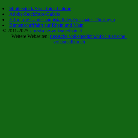
Shutterstock-Stockfotos-Galerie
Adobe-Stockfotos-Galerie
Erfurt, die Landeshauptstadt des Freistaates Thüringen
Binnenschifffahrt auf Rhein und Main
© 2011-2025
- russische-volksmedizin.at
Weitere Webseiten:
russische-volksmedizin.info :
russische-
volksmedizin.ch