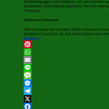
den Bedingungen seiner Bildung wird unterschieden n
Sedimenten, Faulschlamm (Sapropel), Torf und minera
Ursprungs.
Schlamm aus Sedimenten
stellt eine Masse mit schwarzer Farbe und einem Schwe
ähnlichem Geruch dar, die sich in den Meeren und vie
Reading ››
Pinterest
WhatsApp
Email
Line
Message
Messenger
Telegram
X