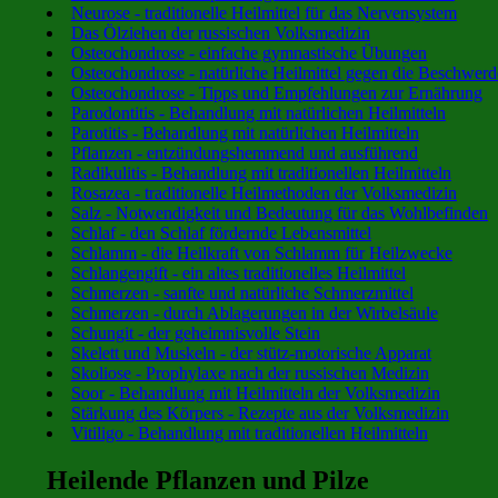
Neurose - traditionelle Heilmittel für das Nervensystem
Das Ölziehen der russischen Volksmedizin
Osteochondrose - einfache gymnastische Übungen
Osteochondrose - natürliche Heilmittel gegen die Beschwer
Osteochondrose - Tipps und Empfehlungen zur Ernährung
Parodontitis - Behandlung mit natürlichen Heilmitteln
Parotitis - Behandlung mit natürlichen Heilmitteln
Pflanzen - entzündungshemmend und ausführend
Radikulitis - Behandlung mit traditionellen Heilmitteln
Rosazea - traditionelle Heilmethoden der Volksmedizin
Salz - Notwendigkeit und Bedeutung für das Wohlbefinden
Schlaf - den Schlaf fördernde Lebensmittel
Schlamm - die Heilkraft von Schlamm für Heilzwecke
Schlangengift - ein altes traditionelles Heilmittel
Schmerzen - sanfte und natürliche Schmerzmittel
Schmerzen - durch Ablagerungen in der Wirbelsäule
Schungit - der geheimnisvolle Stein
Skelett und Muskeln - der stütz-motorische Apparat
Skoliose - Prophylaxe nach der russischen Medizin
Soor - Behandlung mit Heilmitteln der Volksmedizin
Stärkung des Körpers - Rezepte aus der Volksmedizin
Vitiligo - Behandlung mit traditionellen Heilmitteln
Heilende Pflanzen und Pilze