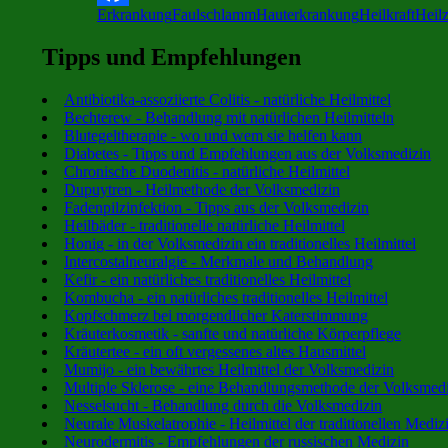
Erkrankung
Faulschlamm
Hauterkrankung
Heilkraft
Heil
Facebook
Tipps und Empfehlungen
Antibiotika-assoziierte Colitis - natürliche Heilmittel
Bechterew - Behandlung mit natürlichen Heilmitteln
Blutegeltherapie - wo und wem sie helfen kann
Diabetes - Tipps und Empfehlungen aus der Volksmedizin
Chronische Duodenitis - natürliche Heilmittel
Dupuytren - Heilmethode der Volksmedizin
Fadenpilzinfektion - Tipps aus der Volksmedizin
Heilbäder - traditionelle natürliche Heilmittel
Honig - in der Volksmedizin ein traditionelles Heilmittel
Intercostalneuralgie - Merkmale und Behandlung
Kefir - ein natürliches traditionelles Heilmittel
Kombucha - ein natürliches traditionelles Heilmittel
Kopfschmerz bei morgendlicher Katerstimmung
Kräuterkosmetik - sanfte und natürliche Körperpflege
Kräutertee - ein oft vergessenes altes Hausmittel
Mumijo - ein bewährtes Heilmittel der Volksmedizin
Multiple Sklerose - eine Behandlungsmethode der Volksmed
Nesselsucht - Behandlung durch die Volksmedizin
Neurale Muskelatrophie - Heilmittel der traditionellen Mediz
Neurodermitis - Empfehlungen der russischen Medizin