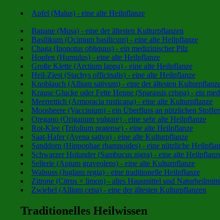
Apfel (Malus) - eine alte Heilpflanze
Banane (Musa) - eine der ältesten Kulturpflanzen
Basilikum (Ocimum basilicum) - eine alte Heilpflanze
Chaga (Inonotus obliquus) - ein medizinischer Pilz
Hopfen (Humulus) - eine alte Heilpflanze
Große Klette (Arctium lappa) - eine alte Heilpflanze
Heil-Ziest (Stachys officinalis) - eine alte Heilpflanze
Knoblauch (Allium sativum) - eine der ältesten Kulturpflanz
Krause Glucke oder Fette Henne (Sparassis crispa) - ein medi
Meerrettich (Armoracia rusticana) - eine alte Kulturpflanze
Moosbeere (Vaccinium) - ein Überfluss an nützlichen Stoffe
Oregano (Origanum vulgare) - eine sehr alte Heilpflanze
Rot-Klee (Trifolium pratense) - eine alte Heilpflanze
Saat-Hafer (Avena sativa) - eine alte Kulturpflanze
Sanddorn (Hippophae rhamnoides) - eine nützliche Heilpfla
Schwarzer Holunder (Sambucus nigra) - eine alte Heilpflanz
Sellerie (Apium graveolens) - eine alte Kulturpflanze
Walnuss (Juglans regia) - eine traditionelle Heilpflanze
Zitrone (Citrus × limon) - altes Hausmittel und Naturheilmitte
Zwiebel (Allium cepa) - eine der ältesten Kulturpflanzen
Traditionelles Heilwissen