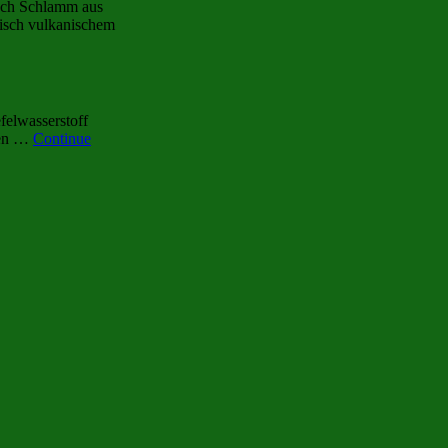
ach Schlamm aus
lisch vulkanischem
felwasserstoff
len …
Continue