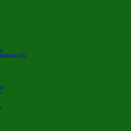
en
zinischer Pilz
n
nze
e
l