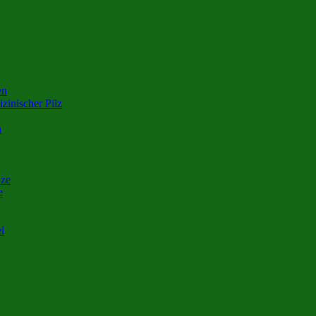
en
zinischer Pilz
n
nze
e
l