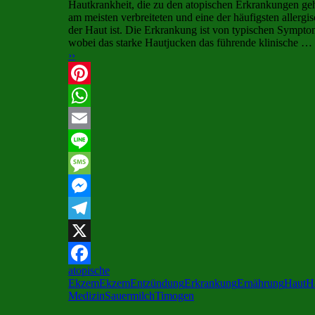
Hautkrankheit, die zu den atopischen Erkrankungen geh
am meisten verbreiteten und eine der häufigsten allerg
der Haut ist. Die Erkrankung ist von typischen Symptom
wobei das starke Hautjucken das führende klinische …
››
Pinterest
WhatsApp
Email
Line
Message
Messenger
Telegram
X
atopische
Facebook
Ekzem
Ekzem
Entzündung
Erkrankung
Ernährung
Haut
H
Medizin
Sauermilch
Timogen