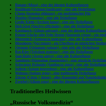
Banane (Musa) - eine der ältesten Kulturpflanzen
Basilikum (Ocimum basilicum) - eine alte Heilpflanze
Chaga (Inonotus obliquus) - ein medizinischer Pilz
Hopfen (Humulus) - eine alte Heilpflanze
Große Klette (Arctium lappa) - eine alte Heilpflanze
Heil-Ziest (Stachys officinalis) - eine alte Heilpflanze
Knoblauch (Allium sativum) - eine der ältesten Kulturpflanz
Krause Glucke oder Fette Henne (Sparassis crispa) - ein medi
Meerrettich (Armoracia rusticana) - eine alte Kulturpflanze
Moosbeere (Vaccinium) - ein Überfluss an nützlichen Stoffe
Oregano (Origanum vulgare) - eine sehr alte Heilpflanze
Rot-Klee (Trifolium pratense) - eine alte Heilpflanze
Saat-Hafer (Avena sativa) - eine alte Kulturpflanze
Sanddorn (Hippophae rhamnoides) - eine nützliche Heilpfla
Schwarzer Holunder (Sambucus nigra) - eine alte Heilpflanz
Sellerie (Apium graveolens) - eine alte Kulturpflanze
Walnuss (Juglans regia) - eine traditionelle Heilpflanze
Zitrone (Citrus × limon) - altes Hausmittel und Naturheilmitte
Zwiebel (Allium cepa) - eine der ältesten Kulturpflanzen
Traditionelles Heilwissen
„Russische Volksmedizin“