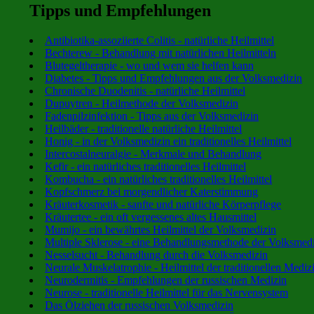
Tipps und Empfehlungen
Antibiotika-assoziierte Colitis - natürliche Heilmittel
Bechterew - Behandlung mit natürlichen Heilmitteln
Blutegeltherapie - wo und wem sie helfen kann
Diabetes - Tipps und Empfehlungen aus der Volksmedizin
Chronische Duodenitis - natürliche Heilmittel
Dupuytren - Heilmethode der Volksmedizin
Fadenpilzinfektion - Tipps aus der Volksmedizin
Heilbäder - traditionelle natürliche Heilmittel
Honig - in der Volksmedizin ein traditionelles Heilmittel
Intercostalneuralgie - Merkmale und Behandlung
Kefir - ein natürliches traditionelles Heilmittel
Kombucha - ein natürliches traditionelles Heilmittel
Kopfschmerz bei morgendlicher Katerstimmung
Kräuterkosmetik - sanfte und natürliche Körperpflege
Kräutertee - ein oft vergessenes altes Hausmittel
Mumijo - ein bewährtes Heilmittel der Volksmedizin
Multiple Sklerose - eine Behandlungsmethode der Volksmed
Nesselsucht - Behandlung durch die Volksmedizin
Neurale Muskelatrophie - Heilmittel der traditionellen Mediz
Neurodermitis - Empfehlungen der russischen Medizin
Neurose - traditionelle Heilmittel für das Nervensystem
Das Ölziehen der russischen Volksmedizin