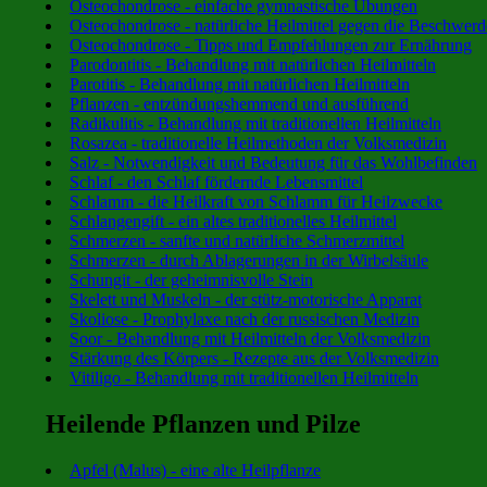
Osteochondrose - einfache gymnastische Übungen
Osteochondrose - natürliche Heilmittel gegen die Beschwer
Osteochondrose - Tipps und Empfehlungen zur Ernährung
Parodontitis - Behandlung mit natürlichen Heilmitteln
Parotitis - Behandlung mit natürlichen Heilmitteln
Pflanzen - entzündungshemmend und ausführend
Radikulitis - Behandlung mit traditionellen Heilmitteln
Rosazea - traditionelle Heilmethoden der Volksmedizin
Salz - Notwendigkeit und Bedeutung für das Wohlbefinden
Schlaf - den Schlaf fördernde Lebensmittel
Schlamm - die Heilkraft von Schlamm für Heilzwecke
Schlangengift - ein altes traditionelles Heilmittel
Schmerzen - sanfte und natürliche Schmerzmittel
Schmerzen - durch Ablagerungen in der Wirbelsäule
Schungit - der geheimnisvolle Stein
Skelett und Muskeln - der stütz-motorische Apparat
Skoliose - Prophylaxe nach der russischen Medizin
Soor - Behandlung mit Heilmitteln der Volksmedizin
Stärkung des Körpers - Rezepte aus der Volksmedizin
Vitiligo - Behandlung mit traditionellen Heilmitteln
Heilende Pflanzen und Pilze
Apfel (Malus) - eine alte Heilpflanze