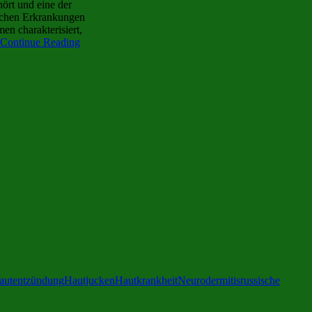
ört und eine der
ischen Erkrankungen
en charakterisiert,
Continue Reading
autentzündung
Hautjucken
Hautkrankheit
Neurodermitis
russische