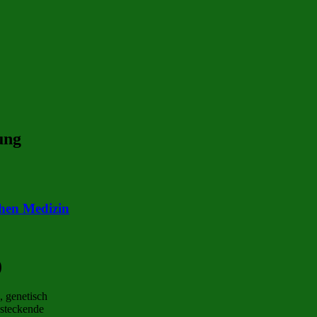
ung
chen Medizin
)
, genetisch
nsteckende