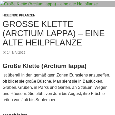
p
er
o
k
HEILENDE PFLANZEN
GROSSE KLETTE (
ARCTIUM LAPPA) – EINE A
LTE HEILPFLANZE
14. MAI 2012
Große Klette (Arctium lappa)
ist überall in den gemäßigten Zonen Eurasiens anzutreffen,
oft bildet sie große Büsche. Man sieht sie in Baulücken,
Gräben, Gruben, in Parks und Gärten, an Straßen, Wegen
und Häusern. Sie blüht von Juni bis August, ihre Früchte
reifen von Juli bis September.