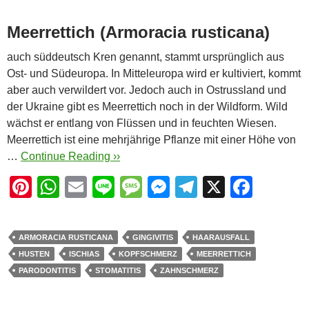
Meerrettich (Armoracia rusticana)
auch süddeutsch Kren genannt, stammt ursprünglich aus
Ost- und Südeuropa. In Mitteleuropa wird er kultiviert, kommt
aber auch verwildert vor. Jedoch auch in Ostrussland und
der Ukraine gibt es Meerrettich noch in der Wildform. Wild
wächst er entlang von Flüssen und in feuchten Wiesen.
Meerrettich ist eine mehrjährige Pflanze mit einer Höhe von
…
Continue Reading ››
Pi
W
E
Li
M
M
T
X
F
nt
h
m
n
e
e
el
a
er
at
ail
e
ss
ss
e
c
ARMORACIA RUSTICANA
GINGIVITIS
HAARAUSFALL
e
s
a
e
gr
e
HUSTEN
ISCHIAS
KOPFSCHMERZ
MEERRETTICH
st
A
g
n
a
b
PARODONTITIS
STOMATITIS
ZAHNSCHMERZ
p
e
g
m
o