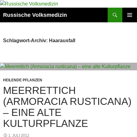
Zum
Inhalt
Suchen
Russische Volksmedizin
springen
PRIMÄR
MENÜ
Schlagwort-Archiv: Haarausfall
HEILENDE PFLANZEN
MEERRETTICH
(ARMORACIA RUSTICANA)
– EINE ALTE
KULTURPFLANZE
1. JULI 2012