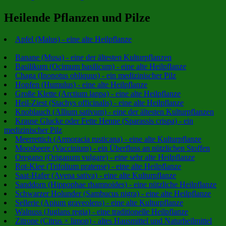
Heilende Pflanzen und Pilze
Apfel (Malus) - eine alte Heilpflanze
Banane (Musa) - eine der ältesten Kulturpflanzen
Basilikum (Ocimum basilicum) - eine alte Heilpflanze
Chaga (Inonotus obliquus) - ein medizinischer Pilz
Hopfen (Humulus) - eine alte Heilpflanze
Große Klette (Arctium lappa) - eine alte Heilpflanze
Heil-Ziest (Stachys officinalis) - eine alte Heilpflanze
Knoblauch (Allium sativum) - eine der ältesten Kulturpflanzen
Krause Glucke oder Fette Henne (Sparassis crispa) - ein
medizinischer Pilz
Meerrettich (Armoracia rusticana) - eine alte Kulturpflanze
Moosbeere (Vaccinium) - ein Überfluss an nützlichen Stoffen
Oregano (Origanum vulgare) - eine sehr alte Heilpflanze
Rot-Klee (Trifolium pratense) - eine alte Heilpflanze
Saat-Hafer (Avena sativa) - eine alte Kulturpflanze
Sanddorn (Hippophae rhamnoides) - eine nützliche Heilpflanze
Schwarzer Holunder (Sambucus nigra) - eine alte Heilpflanze
Sellerie (Apium graveolens) - eine alte Kulturpflanze
Walnuss (Juglans regia) - eine traditionelle Heilpflanze
Zitrone (Citrus × limon) - altes Hausmittel und Naturheilmittel