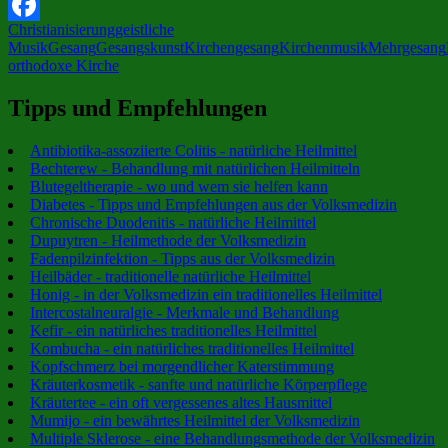
X
Christianisierung
geistliche
Facebook
Musik
Gesang
Gesangskunst
Kirchengesang
Kirchenmusik
Mehrgesang
orthodoxe Kirche
Tipps und Empfehlungen
Antibiotika-assoziierte Colitis - natürliche Heilmittel
Bechterew - Behandlung mit natürlichen Heilmitteln
Blutegeltherapie - wo und wem sie helfen kann
Diabetes - Tipps und Empfehlungen aus der Volksmedizin
Chronische Duodenitis - natürliche Heilmittel
Dupuytren - Heilmethode der Volksmedizin
Fadenpilzinfektion - Tipps aus der Volksmedizin
Heilbäder - traditionelle natürliche Heilmittel
Honig - in der Volksmedizin ein traditionelles Heilmittel
Intercostalneuralgie - Merkmale und Behandlung
Kefir - ein natürliches traditionelles Heilmittel
Kombucha - ein natürliches traditionelles Heilmittel
Kopfschmerz bei morgendlicher Katerstimmung
Kräuterkosmetik - sanfte und natürliche Körperpflege
Kräutertee - ein oft vergessenes altes Hausmittel
Mumijo - ein bewährtes Heilmittel der Volksmedizin
Multiple Sklerose - eine Behandlungsmethode der Volksmedizin