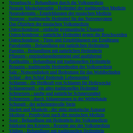
Nesselsucht - Behandlung durch die Volksmedizin
Neurale Muskelatrophie - Heilmittel der traditionellen Medizin
Neurodermitis - Empfehlungen der russischen Medizin
Neurose - traditionelle Heilmittel für das Nervensystem
Das Ölziehen der russischen Volksmedizin
Osteochondrose - einfache gymnastische Übungen
Osteochondrose - natürliche Heilmittel gegen die Beschwerden
Osteochondrose - Tipps und Empfehlungen zur Ernährung
Parodontitis - Behandlung mit natürlichen Heilmitteln
Parotitis - Behandlung mit natürlichen Heilmitteln
Pflanzen - entzündungshemmend und ausführend
Radikulitis - Behandlung mit traditionellen Heilmitteln
Rosazea - traditionelle Heilmethoden der Volksmedizin
Salz - Notwendigkeit und Bedeutung für das Wohlbefinden
Schlaf - den Schlaf fördernde Lebensmittel
Schlamm - die Heilkraft von Schlamm für Heilzwecke
Schlangengift - ein altes traditionelles Heilmittel
Schmerzen - sanfte und natürliche Schmerzmittel
Schmerzen - durch Ablagerungen in der Wirbelsäule
Schungit - der geheimnisvolle Stein
Skelett und Muskeln - der stütz-motorische Apparat
Skoliose - Prophylaxe nach der russischen Medizin
Soor - Behandlung mit Heilmitteln der Volksmedizin
Stärkung des Körpers - Rezepte aus der Volksmedizin
Vitiligo - Behandlung mit traditionellen Heilmitteln