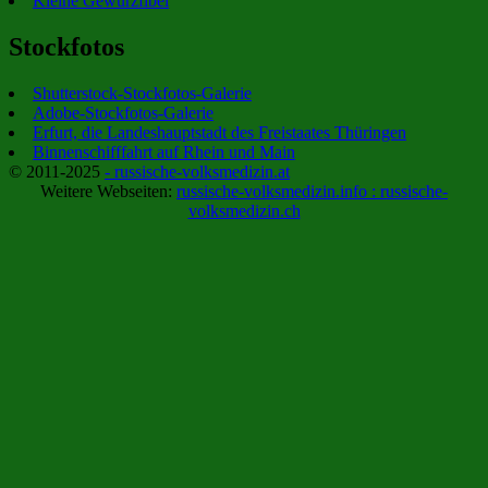
Kleine Gewürzfibel
Stockfotos
Shutterstock-Stockfotos-Galerie
Adobe-Stockfotos-Galerie
Erfurt, die Landeshauptstadt des Freistaates Thüringen
Binnenschifffahrt auf Rhein und Main
© 2011-2025
- russische-volksmedizin.at
Weitere Webseiten:
russische-volksmedizin.info :
russische-
volksmedizin.ch