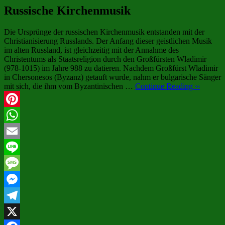
Russische Kirchenmusik
Die Ursprünge der russischen Kirchenmusik entstanden mit der
Christianisierung Russlands. Der Anfang dieser geistlichen Musik
im alten Russland, ist gleichzeitig mit der Annahme des
Christentums als Staatsreligion durch den Großfürsten Wladimir
(978-1015) im Jahre 988 zu datieren. Nachdem Großfürst Wladimir
in Сhersonesos (Byzanz) getauft wurde, nahm er bulgarische Sänger
mit sich, die ihm vom Byzantinischen …
Continue Reading ››
Pinterest
WhatsApp
Email
Line
Message
Messenger
Telegram