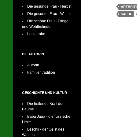
er
Die gesunde Frau - Herbst
ARTHRIT
e
Die gesunde Frau - Winter
SALBE
st
Die schöne Frau - Pflege
und Wohlbefinden
Leseprobe
DIE AUTORIN
Autorin
Familientradition
GESCHICHTE UND KULTUR
Die heilende Kraft der
Bäume
Baba Jaga - die russische
Hexe
Leschij - der Geist des
Waldes