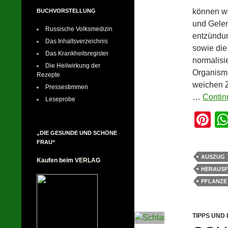
können we
BUCHVORSTELLUNG
und Gelen
Russische Volksmedizin
entzündun
Das Inhaltsverzeichnis
sowie die
Das Krankheitsregister
normalisi
Die Heilwirkung der
Organismu
Rezepte
weichen 
Pressestimmen
…
Contin
Leseprobe
Pi
nt
„DIE GESUNDE UND SCHÖNE
FRAU“
er
AUSZUG
Kaufen beim VERLAG
e
HERAUS
st
PFLANZE
TIPPS UND