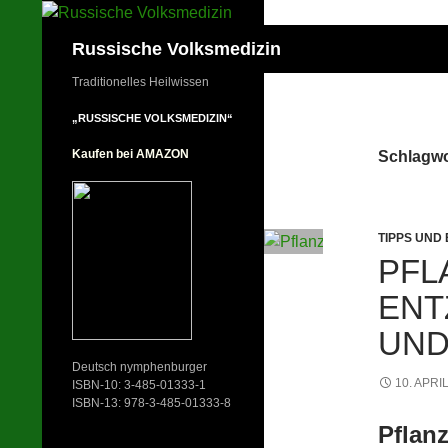
Zum
Inhalt
Suchen
Russische Volksmedizin
springen
Traditionelles Heilwissen
„RUSSISCHE VOLKSMEDIZIN“
Kaufen bei AMAZON
Schlagwo
TIPPS UND
PFL
EN
UND
Deutsch nymphenburger
10. APRI
ISBN-10: 3-485-01333-1
ISBN-13: 978-3-485-01333-8
Pflan