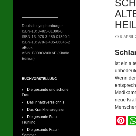
SCH
ALT
HEI
Deutsch nymphenburger
ISBN-10: 3-485-01390-0
ISBN-13: 978-3-485-01390-1
8. APRIL
ISBN-13: 978-3-485-06046-2
eBook
Schla
ASIN: B009OW6KAE (Kindle
Edition)
ist ein al
unbedeute
Wenn der 
BUCHVORSTELLUNG
entsprech
Die gesunde und schöne
Medikamen
Frau
neue Kräf
Das Inhaltsverzeichnis
Menschen
Das Krankheitsregister
Die gesunde Frau -
Pi
Frühling
nt
Die gesunde Frau -
Sommer