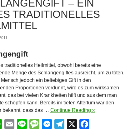
LANGENGIFT – EIN
k
ES TRADITIONELLES
LMITTEL
 2011
ngengift
tes traditionelles Heilmittel, obwohl bereits eine
nde Menge des Schlangengiftes ausreicht, um zu töten.
Mensch jedoch ein beliebiges Gift in den
enden Proportionen verdünnt, wird es zum wirksamen
t, das bei vielen Krankheiten hilft und aus dem man
te schöpfen kann. Bereits im tiefen Altertum war den
 bekannt, dass das …
Continue Reading ››
W
E
Li
M
M
T
X
F
h
m
n
e
e
el
a