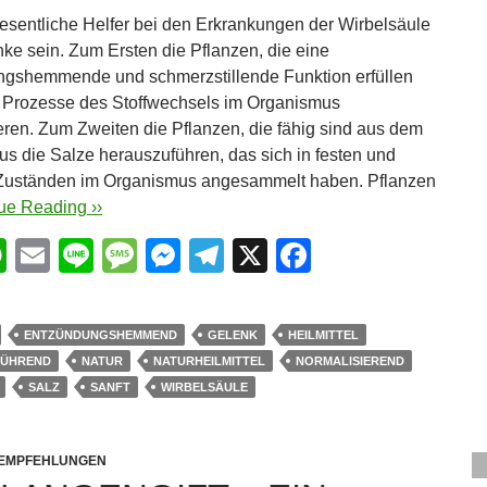
sentliche Helfer bei den Erkrankungen der Wirbelsäule
ke sein. Zum Ersten die Pflanzen, die eine
gshemmende und schmerzstillende Funktion erfüllen
 Prozesse des Stoffwechsels im Organismus
eren. Zum Zweiten die Pflanzen, die fähig sind aus dem
s die Salze herauszuführen, das sich in festen und
Zuständen im Organismus angesammelt haben. Pflanzen
ue Reading ››
W
E
Li
M
M
T
X
F
h
m
n
e
e
el
a
at
ail
e
ss
ss
e
c
ENTZÜNDUNGSHEMMEND
GELENK
HEILMITTEL
s
a
e
gr
e
FÜHREND
NATUR
NATURHEILMITTEL
NORMALISIEREND
A
g
n
a
b
SALZ
SANFT
WIRBELSÄULE
p
e
g
m
o
p
er
o
 EMPFEHLUNGEN