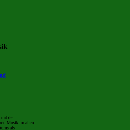
sik
und
 mit der
chen Musik im alten
tums als