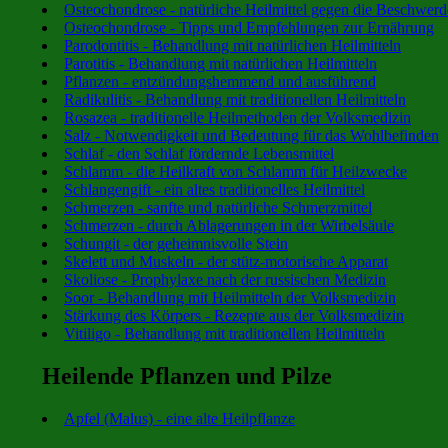
Osteochondrose - natürliche Heilmittel gegen die Beschwer
Osteochondrose - Tipps und Empfehlungen zur Ernährung
Parodontitis - Behandlung mit natürlichen Heilmitteln
Parotitis - Behandlung mit natürlichen Heilmitteln
Pflanzen - entzündungshemmend und ausführend
Radikulitis - Behandlung mit traditionellen Heilmitteln
Rosazea - traditionelle Heilmethoden der Volksmedizin
Salz - Notwendigkeit und Bedeutung für das Wohlbefinden
Schlaf - den Schlaf fördernde Lebensmittel
Schlamm - die Heilkraft von Schlamm für Heilzwecke
Schlangengift - ein altes traditionelles Heilmittel
Schmerzen - sanfte und natürliche Schmerzmittel
Schmerzen - durch Ablagerungen in der Wirbelsäule
Schungit - der geheimnisvolle Stein
Skelett und Muskeln - der stütz-motorische Apparat
Skoliose - Prophylaxe nach der russischen Medizin
Soor - Behandlung mit Heilmitteln der Volksmedizin
Stärkung des Körpers - Rezepte aus der Volksmedizin
Vitiligo - Behandlung mit traditionellen Heilmitteln
Heilende Pflanzen und Pilze
Apfel (Malus) - eine alte Heilpflanze