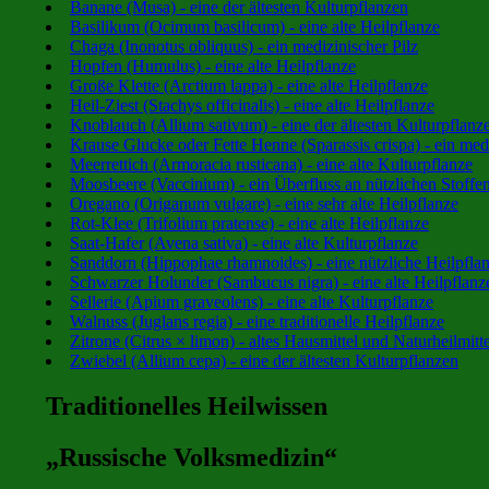
Banane (Musa) - eine der ältesten Kulturpflanzen
Basilikum (Ocimum basilicum) - eine alte Heilpflanze
Chaga (Inonotus obliquus) - ein medizinischer Pilz
Hopfen (Humulus) - eine alte Heilpflanze
Große Klette (Arctium lappa) - eine alte Heilpflanze
Heil-Ziest (Stachys officinalis) - eine alte Heilpflanze
Knoblauch (Allium sativum) - eine der ältesten Kulturpflanz
Krause Glucke oder Fette Henne (Sparassis crispa) - ein medi
Meerrettich (Armoracia rusticana) - eine alte Kulturpflanze
Moosbeere (Vaccinium) - ein Überfluss an nützlichen Stoffe
Oregano (Origanum vulgare) - eine sehr alte Heilpflanze
Rot-Klee (Trifolium pratense) - eine alte Heilpflanze
Saat-Hafer (Avena sativa) - eine alte Kulturpflanze
Sanddorn (Hippophae rhamnoides) - eine nützliche Heilpfla
Schwarzer Holunder (Sambucus nigra) - eine alte Heilpflanz
Sellerie (Apium graveolens) - eine alte Kulturpflanze
Walnuss (Juglans regia) - eine traditionelle Heilpflanze
Zitrone (Citrus × limon) - altes Hausmittel und Naturheilmitte
Zwiebel (Allium cepa) - eine der ältesten Kulturpflanzen
Traditionelles Heilwissen
„Russische Volksmedizin“