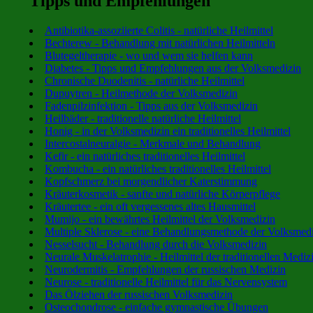
Tipps und Empfehlungen
Antibiotika-assoziierte Colitis - natürliche Heilmittel
Bechterew - Behandlung mit natürlichen Heilmitteln
Blutegeltherapie - wo und wem sie helfen kann
Diabetes - Tipps und Empfehlungen aus der Volksmedizin
Chronische Duodenitis - natürliche Heilmittel
Dupuytren - Heilmethode der Volksmedizin
Fadenpilzinfektion - Tipps aus der Volksmedizin
Heilbäder - traditionelle natürliche Heilmittel
Honig - in der Volksmedizin ein traditionelles Heilmittel
Intercostalneuralgie - Merkmale und Behandlung
Kefir - ein natürliches traditionelles Heilmittel
Kombucha - ein natürliches traditionelles Heilmittel
Kopfschmerz bei morgendlicher Katerstimmung
Kräuterkosmetik - sanfte und natürliche Körperpflege
Kräutertee - ein oft vergessenes altes Hausmittel
Mumijo - ein bewährtes Heilmittel der Volksmedizin
Multiple Sklerose - eine Behandlungsmethode der Volksmed
Nesselsucht - Behandlung durch die Volksmedizin
Neurale Muskelatrophie - Heilmittel der traditionellen Mediz
Neurodermitis - Empfehlungen der russischen Medizin
Neurose - traditionelle Heilmittel für das Nervensystem
Das Ölziehen der russischen Volksmedizin
Osteochondrose - einfache gymnastische Übungen