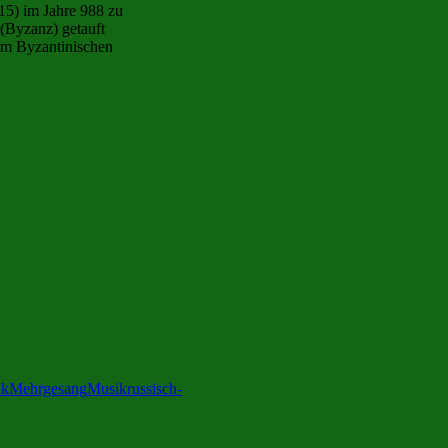
15) im Jahre 988 zu
(Byzanz) getauft
vom Byzantinischen
ik
Mehrgesang
Musik
russisch-