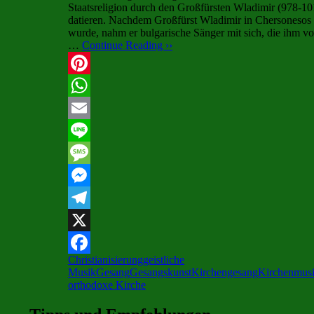
Staatsreligion durch den Großfürsten Wladimir (978-10
datieren. Nachdem Großfürst Wladimir in Сhersonesos 
wurde, nahm er bulgarische Sänger mit sich, die ihm 
…
Continue Reading ››
Pinterest
WhatsApp
Email
Line
Message
Messenger
Telegram
X
Christianisierung
geistliche
Facebook
Musik
Gesang
Gesangskunst
Kirchengesang
Kirchenmus
orthodoxe Kirche