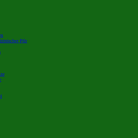
en
zinischer Pilz
n
nze
e
l