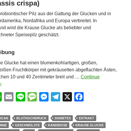
ssis crispa)
aprobiontischer Pilz aus der Gattung der Glucken und in
rdamerika, Nordafrika und Europa verbreitet. In
nd wird die Krause Glucke als beliebter und
hneter Speisepilz geschätzt.
ibung
e Glucke hat einen blumenkohlartigen, großen,
eißen Fruchtkörper mit gekräuselten abgeflachten Ästen,
chen 10 und 40 Zentimeter breit und …
Continue
›
W
E
Li
M
M
T
X
F
h
m
n
e
e
el
a
at
ail
e
ss
ss
e
c
UCAN
BLUTHOCHDRUCK
DIABETES
EXTRAKT
s
a
e
gr
e
ENNE
GESCHWÜLSTE
KANDIDOSE
KRAUSE GLUCKE