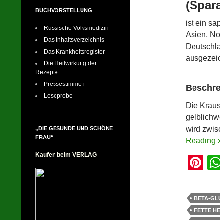
(Spara
BUCHVORSTELLUNG
ist ein s
Russische Volksmedizin
Asien, No
Das Inhaltsverzeichnis
Deutschla
Das Krankheitsregister
ausgezeic
Die Heilwirkung der
Rezepte
Pressestimmen
Beschre
Leseprobe
Die Kraus
gelblichw
wird zwis
„DIE GESUNDE UND SCHÖNE
FRAU“
Reading ›
Kaufen beim VERLAG
Pi
nt
er
BETA-GL
e
FETTE H