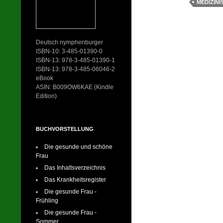
st
MEDIZINI
Deutsch nymphenburger
ISBN-10: 3-485-01390-0
ISBN-13: 978-3-485-01390-1
ISBN-13: 978-3-485-06046-2
eBook
ASIN: B009OW6KAE (Kindle
Edition)
BUCHVORSTELLUNG
Die gesunde und schöne
Frau
Das Inhaltsverzeichnis
Das Krankheitsregister
Die gesunde Frau -
Frühling
Die gesunde Frau -
Sommer