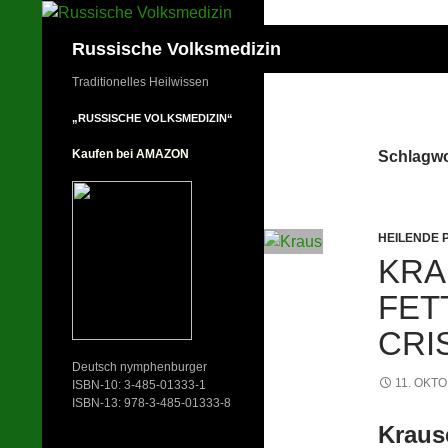
Zum
Inhalt
Suchen
Russische Volksmedizin
springen
Traditionelles Heilwissen
„RUSSISCHE VOLKSMEDIZIN“
Kaufen bei AMAZON
Schlagwo
HEILENDE 
KRA
FET
CRI
Deutsch nymphenburger
11. OKT
ISBN-10: 3-485-01333-1
ISBN-13: 978-3-485-01333-8
Kraus