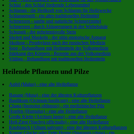
Schlaf - den Schlaf fördernde Lebensmittel
Schlamm - die Heilkraft von Schlamm für Heilzwecke
Schlangengift - ein altes traditionelles Heilmittel
Schmerzen - sanfte und natürliche Schmerzmittel
Schmerzen - durch Ablagerungen in der Wirbelsäule
Schungit - der geheimnisvolle Stein
Skelett und Muskeln - der stütz-motorische Apparat
Skoliose - Prophylaxe nach der russischen Medizin
Soor - Behandlung mit Heilmitteln der Volksmedizin
Stärkung des Körpers - Rezepte aus der Volksmedizin
Vitiligo - Behandlung mit traditionellen Heilmitteln
Heilende Pflanzen und Pilze
Apfel (Malus) - eine alte Heilpflanze
Banane (Musa) - eine der ältesten Kulturpflanzen
Basilikum (Ocimum basilicum) - eine alte Heilpflanze
Chaga (Inonotus obliquus) - ein medizinischer Pilz
Hopfen (Humulus) - eine alte Heilpflanze
Große Klette (Arctium lappa) - eine alte Heilpflanze
Heil-Ziest (Stachys officinalis) - eine alte Heilpflanze
Knoblauch (Allium sativum) - eine der ältesten Kulturpflanzen
Krause Glucke oder Fette Henne (Sparassis crispa) - ein