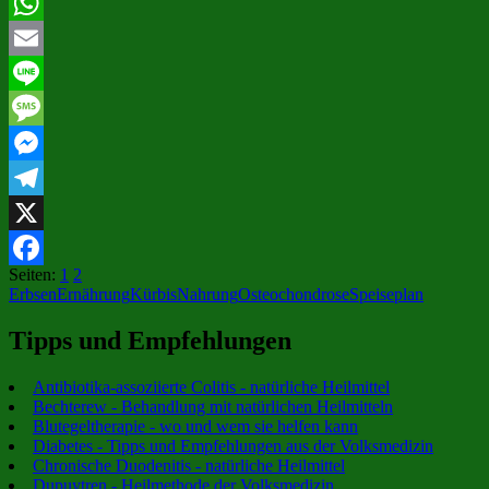
Pinterest
WhatsApp
Email
Line
Message
Messenger
Telegram
X
Seiten:
1
2
Facebook
Erbsen
Ernährung
Kürbis
Nahrung
Osteochondrose
Speiseplan
Tipps und Empfehlungen
Antibiotika-assoziierte Colitis - natürliche Heilmittel
Bechterew - Behandlung mit natürlichen Heilmitteln
Blutegeltherapie - wo und wem sie helfen kann
Diabetes - Tipps und Empfehlungen aus der Volksmedizin
Chronische Duodenitis - natürliche Heilmittel
Dupuytren - Heilmethode der Volksmedizin