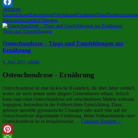
X
atopische
Facebook
Ekzem
Ekzem
Entzündung
Erkrankung
Ernährung
Haut
Hautentzündun
Medizin
Sauermilch
Timogen
Tipps und Empfehlungen
Osteochondrose – Tipps und Empfehlungen zur
Ernährung
6. Juni 2011
admin
Osteochondrose - Ernährung
Osteochondrose ist eine tückische Krankheit, die über Jahre verläuft,
wobei sie auch immer mehr jüngere Generationen erfasst. Jedoch
kann man einer Osteochondrose mit verschiedenen Mitteln wirksam
begegnen, besonders in der Frühzeit ihrer Entwicklung. Dazu
gehören spezielle gymnastische Übungen oder auch eine auf die
Osteochondrose abgestimmte Ernährung. Beim Vorhandensein einer
Osteochondrose ist es beispielsweise …
Continue Reading ››