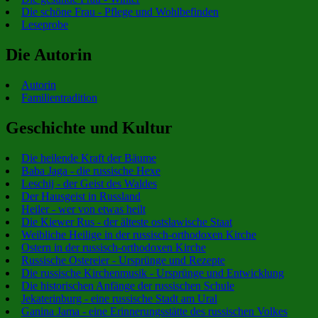
Die schöne Frau - Pflege und Wohlbefinden
Leseprobe
Die Autorin
Autorin
Familientradition
Geschichte und Kultur
Die heilende Kraft der Bäume
Baba Jaga - die russische Hexe
Leschij - der Geist des Waldes
Der Hausgeist in Russland
Heiler - wer von etwas heilt
Die Kiewer Rus - der älteste ostslawische Staat
Weibliche Heilige in der russisch-orthodoxen Kirche
Ostern in der russisch-orthodoxen Kirche
Russische Ostereier - Ursprünge und Rezepte
Die russische Kirchenmusik - Ursprünge und Entwicklung
Die historischen Anfänge der russischen Schule
Jekaterinburg - eine russische Stadt am Ural
Ganina Jama - eine Erinnerungsstätte des russischen Volkes