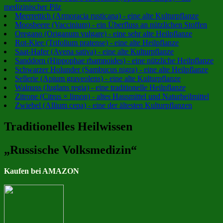
medizinischer Pilz
Meerrettich (Armoracia rusticana) - eine alte Kulturpflanze
Moosbeere (Vaccinium) - ein Überfluss an nützlichen Stoffen
Oregano (Origanum vulgare) - eine sehr alte Heilpflanze
Rot-Klee (Trifolium pratense) - eine alte Heilpflanze
Saat-Hafer (Avena sativa) - eine alte Kulturpflanze
Sanddorn (Hippophae rhamnoides) - eine nützliche Heilpflanze
Schwarzer Holunder (Sambucus nigra) - eine alte Heilpflanze
Sellerie (Apium graveolens) - eine alte Kulturpflanze
Walnuss (Juglans regia) - eine traditionelle Heilpflanze
Zitrone (Citrus × limon) - altes Hausmittel und Naturheilmittel
Zwiebel (Allium cepa) - eine der ältesten Kulturpflanzen
Traditionelles Heilwissen
„Russische Volksmedizin“
Kaufen bei AMAZON