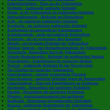
Fadenpilzinfektion - Tipps aus der Volksmedizin
Heilbäder - traditionelle natürliche Heilmittel
Honig - in der Volksmedizin ein traditionelles Heilmittel
Intercostalneuralgie - Merkmale und Behandlung
Kefir - ein natürliches traditionelles Heilmittel
Kombucha - ein natürliches traditionelles Heilmittel
Kopfschmerz bei morgendlicher Katerstimmung
Kräuterkosmetik - sanfte und natürliche Körperpflege
Kräutertee - ein oft vergessenes altes Hausmittel
Mumijo - ein bewährtes Heilmittel der Volksmedizin
Multiple Sklerose - eine Behandlungsmethode der Volksmedizin
Nesselsucht - Behandlung durch die Volksmedizin
Neurale Muskelatrophie - Heilmittel der traditionellen Medizin
Neurodermitis - Empfehlungen der russischen Medizin
Neurose - traditionelle Heilmittel für das Nervensystem
Das Ölziehen der russischen Volksmedizin
Osteochondrose - einfache gymnastische Übungen
Osteochondrose - natürliche Heilmittel gegen die Beschwerden
Osteochondrose - Tipps und Empfehlungen zur Ernährung
Parodontitis - Behandlung mit natürlichen Heilmitteln
Parotitis - Behandlung mit natürlichen Heilmitteln
Pflanzen - entzündungshemmend und ausführend
Radikulitis - Behandlung mit traditionellen Heilmitteln
Rosazea - traditionelle Heilmethoden der Volksmedizin
Salz - Notwendigkeit und Bedeutung für das Wohlbefinden