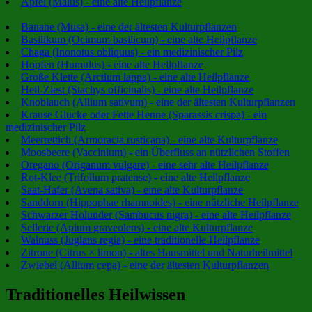
Apfel (Malus) - eine alte Heilpflanze
Banane (Musa) - eine der ältesten Kulturpflanzen
Basilikum (Ocimum basilicum) - eine alte Heilpflanze
Chaga (Inonotus obliquus) - ein medizinischer Pilz
Hopfen (Humulus) - eine alte Heilpflanze
Große Klette (Arctium lappa) - eine alte Heilpflanze
Heil-Ziest (Stachys officinalis) - eine alte Heilpflanze
Knoblauch (Allium sativum) - eine der ältesten Kulturpflanzen
Krause Glucke oder Fette Henne (Sparassis crispa) - ein
medizinischer Pilz
Meerrettich (Armoracia rusticana) - eine alte Kulturpflanze
Moosbeere (Vaccinium) - ein Überfluss an nützlichen Stoffen
Oregano (Origanum vulgare) - eine sehr alte Heilpflanze
Rot-Klee (Trifolium pratense) - eine alte Heilpflanze
Saat-Hafer (Avena sativa) - eine alte Kulturpflanze
Sanddorn (Hippophae rhamnoides) - eine nützliche Heilpflanze
Schwarzer Holunder (Sambucus nigra) - eine alte Heilpflanze
Sellerie (Apium graveolens) - eine alte Kulturpflanze
Walnuss (Juglans regia) - eine traditionelle Heilpflanze
Zitrone (Citrus × limon) - altes Hausmittel und Naturheilmittel
Zwiebel (Allium cepa) - eine der ältesten Kulturpflanzen
Traditionelles Heilwissen