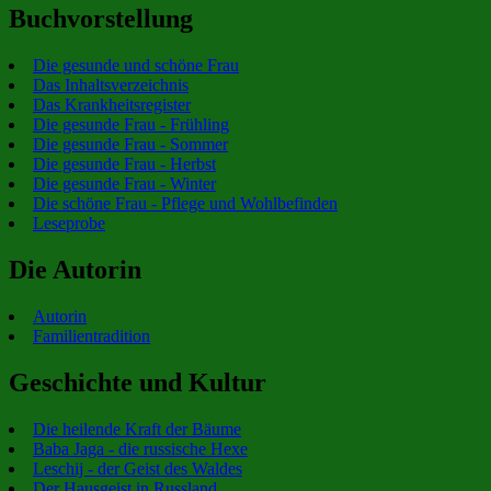
Buchvorstellung
Die gesunde und schöne Frau
Das Inhaltsverzeichnis
Das Krankheitsregister
Die gesunde Frau - Frühling
Die gesunde Frau - Sommer
Die gesunde Frau - Herbst
Die gesunde Frau - Winter
Die schöne Frau - Pflege und Wohlbefinden
Leseprobe
Die Autorin
Autorin
Familientradition
Geschichte und Kultur
Die heilende Kraft der Bäume
Baba Jaga - die russische Hexe
Leschij - der Geist des Waldes
Der Hausgeist in Russland