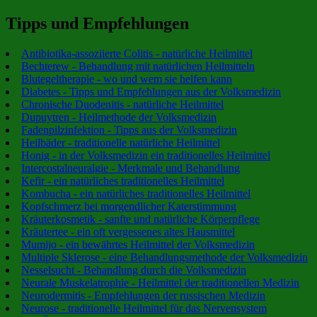
Tipps und Empfehlungen
Antibiotika-assoziierte Colitis - natürliche Heilmittel
Bechterew - Behandlung mit natürlichen Heilmitteln
Blutegeltherapie - wo und wem sie helfen kann
Diabetes - Tipps und Empfehlungen aus der Volksmedizin
Chronische Duodenitis - natürliche Heilmittel
Dupuytren - Heilmethode der Volksmedizin
Fadenpilzinfektion - Tipps aus der Volksmedizin
Heilbäder - traditionelle natürliche Heilmittel
Honig - in der Volksmedizin ein traditionelles Heilmittel
Intercostalneuralgie - Merkmale und Behandlung
Kefir - ein natürliches traditionelles Heilmittel
Kombucha - ein natürliches traditionelles Heilmittel
Kopfschmerz bei morgendlicher Katerstimmung
Kräuterkosmetik - sanfte und natürliche Körperpflege
Kräutertee - ein oft vergessenes altes Hausmittel
Mumijo - ein bewährtes Heilmittel der Volksmedizin
Multiple Sklerose - eine Behandlungsmethode der Volksmedizin
Nesselsucht - Behandlung durch die Volksmedizin
Neurale Muskelatrophie - Heilmittel der traditionellen Medizin
Neurodermitis - Empfehlungen der russischen Medizin
Neurose - traditionelle Heilmittel für das Nervensystem