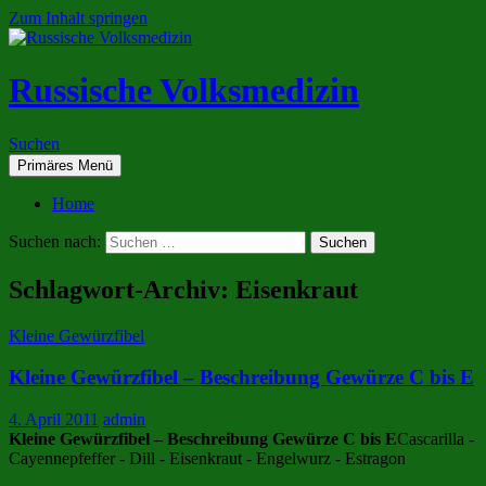
Zum Inhalt springen
Russische Volksmedizin
Suchen
Primäres Menü
Home
Suchen nach:
Schlagwort-Archiv: Eisenkraut
Kleine Gewürzfibel
Kleine Gewürzfibel – Beschreibung Gewürze C bis E
4. April 2011
admin
Kleine Gewürzfibel – Beschreibung Gewürze C bis E
Cascarilla -
Cayennepfeffer - Dill - Eisenkraut - Engelwurz - Estragon