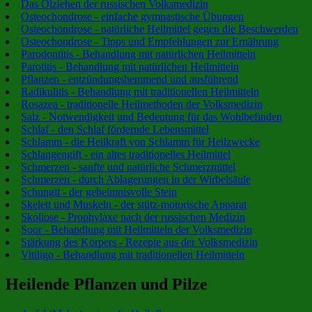
Das Ölziehen der russischen Volksmedizin
Osteochondrose - einfache gymnastische Übungen
Osteochondrose - natürliche Heilmittel gegen die Beschwerden
Osteochondrose - Tipps und Empfehlungen zur Ernährung
Parodontitis - Behandlung mit natürlichen Heilmitteln
Parotitis - Behandlung mit natürlichen Heilmitteln
Pflanzen - entzündungshemmend und ausführend
Radikulitis - Behandlung mit traditionellen Heilmitteln
Rosazea - traditionelle Heilmethoden der Volksmedizin
Salz - Notwendigkeit und Bedeutung für das Wohlbefinden
Schlaf - den Schlaf fördernde Lebensmittel
Schlamm - die Heilkraft von Schlamm für Heilzwecke
Schlangengift - ein altes traditionelles Heilmittel
Schmerzen - sanfte und natürliche Schmerzmittel
Schmerzen - durch Ablagerungen in der Wirbelsäule
Schungit - der geheimnisvolle Stein
Skelett und Muskeln - der stütz-motorische Apparat
Skoliose - Prophylaxe nach der russischen Medizin
Soor - Behandlung mit Heilmitteln der Volksmedizin
Stärkung des Körpers - Rezepte aus der Volksmedizin
Vitiligo - Behandlung mit traditionellen Heilmitteln
Heilende Pflanzen und Pilze