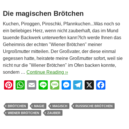
Die magischen Brötchen
Kuchen, Piroggen, Piroschki, Pfannkuchen...Was noch so
ein beliebiges Herz, wenn nicht zauberhaft, das im Mund
tauende Backwerk unterwerfen kann?Ich werde Ihnen das
Geheimnis der echten "Wiener Brötchen" meiner
Urgroßmutter mitteilen. Der Großvater, der diese einmal
gegessen hatte, heiratete meine Großmutter sofort, weil sie
nicht nur die "Wiener Brötchen" im Ofen backen konnte,
sondern …
Continue Reading ››
Pi
W
E
Li
M
M
T
X
F
nt
h
m
n
e
e
el
a
er
at
ail
e
ss
ss
e
c
BRÖTCHEN
MAGIE
MAGISCH
RUSSISCHE BRÖTCHEN
e
s
a
e
gr
e
WIENER BRÖTCHEN
ZAUBER
st
A
g
n
a
b