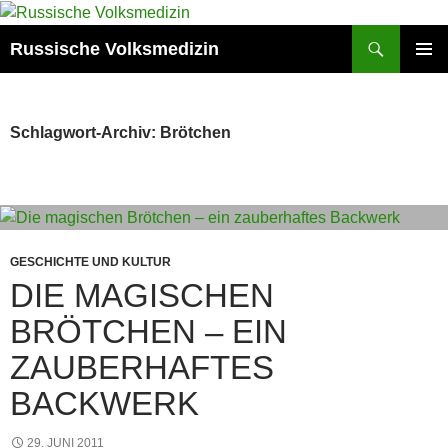
Zum
Inhalt
Suchen
Russische Volksmedizin
springen
PRIMÄR
MENÜ
Schlagwort-Archiv: Brötchen
GESCHICHTE UND KULTUR
DIE MAGISCHEN
BRÖTCHEN – EIN
ZAUBERHAFTES
BACKWERK
29. JUNI 2011