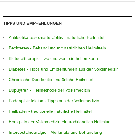
p
e
g
m
o
p
er
o
k
TIPPS UND EMPFEHLUNGEN
Antibiotika-assoziierte Colitis - natürliche Heilmittel
Bechterew - Behandlung mit natürlichen Heilmitteln
Blutegeltherapie - wo und wem sie helfen kann
Diabetes - Tipps und Empfehlungen aus der Volksmedizin
Chronische Duodenitis - natürliche Heilmittel
Dupuytren - Heilmethode der Volksmedizin
Fadenpilzinfektion - Tipps aus der Volksmedizin
Heilbäder - traditionelle natürliche Heilmittel
Honig - in der Volksmedizin ein traditionelles Heilmittel
Intercostalneuralgie - Merkmale und Behandlung