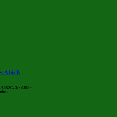
e A bis B
B
Angostura - Anis -
enkraut