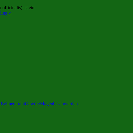
fficinalis) ist ein
ing ››
n
Bohnenkraut
Gewürz
Magenbeschwerden