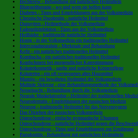
Bechterew - Behandlung mit natürlichen Heilmitteln
Blutegeltherapie - wo und wem sie helfen kann
Diabetes - Tipps und Empfehlungen aus der Volksmedizin
Chronische Duodenitis - natürliche Heilmittel
Dupuytren - Heilmethode der Volksmedizin
Fadenpilzinfektion - Tipps aus der Volksmedizin
Heilbäder - traditionelle natürliche Heilmittel
Honig - in der Volksmedizin ein traditionelles Heilmittel
Intercostalneuralgie - Merkmale und Behandlung
Kefir - ein natürliches traditionelles Heilmittel
Kombucha - ein natürliches traditionelles Heilmittel
Kopfschmerz bei morgendlicher Katerstimmung
Kräuterkosmetik - sanfte und natürliche Körperpflege
Kräutertee - ein oft vergessenes altes Hausmittel
Mumijo - ein bewährtes Heilmittel der Volksmedizin
Multiple Sklerose - eine Behandlungsmethode der Volksmed
Nesselsucht - Behandlung durch die Volksmedizin
Neurale Muskelatrophie - Heilmittel der traditionellen Mediz
Neurodermitis - Empfehlungen der russischen Medizin
Neurose - traditionelle Heilmittel für das Nervensystem
Das Ölziehen der russischen Volksmedizin
Osteochondrose - einfache gymnastische Übungen
Osteochondrose - natürliche Heilmittel gegen die Beschwer
Osteochondrose - Tipps und Empfehlungen zur Ernährung
Parodontitis - Behandlung mit natürlichen Heilmitteln