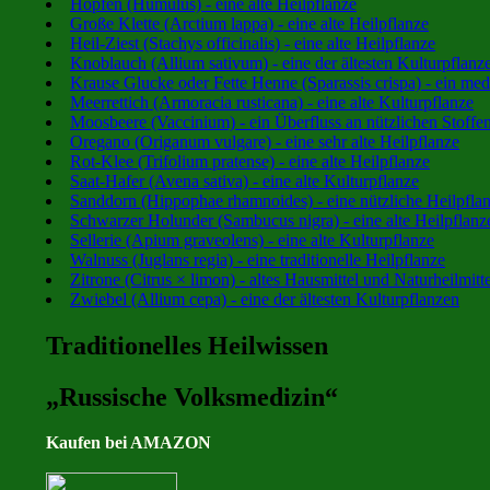
Hopfen (Humulus) - eine alte Heilpflanze
Große Klette (Arctium lappa) - eine alte Heilpflanze
Heil-Ziest (Stachys officinalis) - eine alte Heilpflanze
Knoblauch (Allium sativum) - eine der ältesten Kulturpflanz
Krause Glucke oder Fette Henne (Sparassis crispa) - ein medi
Meerrettich (Armoracia rusticana) - eine alte Kulturpflanze
Moosbeere (Vaccinium) - ein Überfluss an nützlichen Stoffe
Oregano (Origanum vulgare) - eine sehr alte Heilpflanze
Rot-Klee (Trifolium pratense) - eine alte Heilpflanze
Saat-Hafer (Avena sativa) - eine alte Kulturpflanze
Sanddorn (Hippophae rhamnoides) - eine nützliche Heilpfla
Schwarzer Holunder (Sambucus nigra) - eine alte Heilpflanz
Sellerie (Apium graveolens) - eine alte Kulturpflanze
Walnuss (Juglans regia) - eine traditionelle Heilpflanze
Zitrone (Citrus × limon) - altes Hausmittel und Naturheilmitte
Zwiebel (Allium cepa) - eine der ältesten Kulturpflanzen
Traditionelles Heilwissen
„Russische Volksmedizin“
Kaufen bei AMAZON