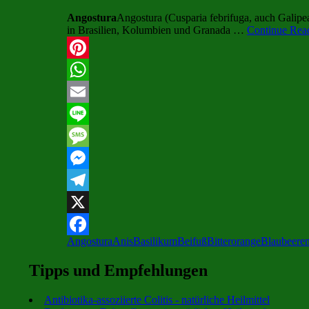
Angostura
Angostura (Cusparia febrifuga, auch Galipea o
in Brasilien, Kolumbien und Granada …
Continue Read
Pinterest
WhatsApp
Email
Line
Message
Messenger
Telegram
X
Angostura
Anis
Basilikum
Beifuß
Bitterorange
Blaubeere
Facebook
Tipps und Empfehlungen
Antibiotika-assoziierte Colitis - natürliche Heilmittel