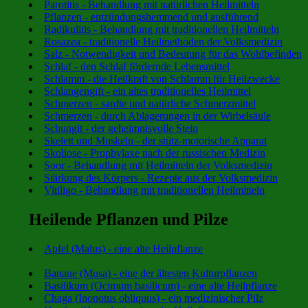
Parotitis - Behandlung mit natürlichen Heilmitteln
Pflanzen - entzündungshemmend und ausführend
Radikulitis - Behandlung mit traditionellen Heilmitteln
Rosazea - traditionelle Heilmethoden der Volksmedizin
Salz - Notwendigkeit und Bedeutung für das Wohlbefinden
Schlaf - den Schlaf fördernde Lebensmittel
Schlamm - die Heilkraft von Schlamm für Heilzwecke
Schlangengift - ein altes traditionelles Heilmittel
Schmerzen - sanfte und natürliche Schmerzmittel
Schmerzen - durch Ablagerungen in der Wirbelsäule
Schungit - der geheimnisvolle Stein
Skelett und Muskeln - der stütz-motorische Apparat
Skoliose - Prophylaxe nach der russischen Medizin
Soor - Behandlung mit Heilmitteln der Volksmedizin
Stärkung des Körpers - Rezepte aus der Volksmedizin
Vitiligo - Behandlung mit traditionellen Heilmitteln
Heilende Pflanzen und Pilze
Apfel (Malus) - eine alte Heilpflanze
Banane (Musa) - eine der ältesten Kulturpflanzen
Basilikum (Ocimum basilicum) - eine alte Heilpflanze
Chaga (Inonotus obliquus) - ein medizinischer Pilz