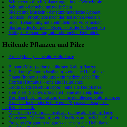
Schmerzen - durch Ablagerungen in der Wirbelsäule
Schungit - der geheimnisvolle Stein
Skelett und Muskeln - der stütz-motorische Apparat
Skoliose - Prophylaxe nach der russischen Medizin
Soor - Behandlung mit Heilmitteln der Volksmedizin
Stärkung des Körpers - Rezepte aus der Volksmedizin
Vitiligo - Behandlung mit traditionellen Heilmitteln
Heilende Pflanzen und Pilze
Apfel (Malus) - eine alte Heilpflanze
Banane (Musa) - eine der ältesten Kulturpflanzen
Basilikum (Ocimum basilicum) - eine alte Heilpflanze
Chaga (Inonotus obliquus) - ein medizinischer Pilz
Hopfen (Humulus) - eine alte Heilpflanze
Große Klette (Arctium lappa) - eine alte Heilpflanze
Heil-Ziest (Stachys officinalis) - eine alte Heilpflanze
Knoblauch (Allium sativum) - eine der ältesten Kulturpflanzen
Krause Glucke oder Fette Henne (Sparassis crispa) - ein
medizinischer Pilz
Meerrettich (Armoracia rusticana) - eine alte Kulturpflanze
Moosbeere (Vaccinium) - ein Überfluss an nützlichen Stoffen
Oregano (Origanum vulgare) - eine sehr alte Heilpflanze