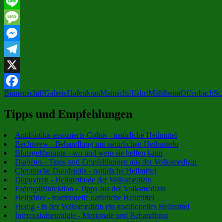
Email
Line
Message
Messenger
Telegram
X
Binnenschiff
Galerie
Hafenkran
Mainschifffahrt
Mühlheim
Offenbach
Sc
Facebook
Tipps und Empfehlungen
Antibiotika-assoziierte Colitis - natürliche Heilmittel
Bechterew - Behandlung mit natürlichen Heilmitteln
Blutegeltherapie - wo und wem sie helfen kann
Diabetes - Tipps und Empfehlungen aus der Volksmedizin
Chronische Duodenitis - natürliche Heilmittel
Dupuytren - Heilmethode der Volksmedizin
Fadenpilzinfektion - Tipps aus der Volksmedizin
Heilbäder - traditionelle natürliche Heilmittel
Honig - in der Volksmedizin ein traditionelles Heilmittel
Intercostalneuralgie - Merkmale und Behandlung