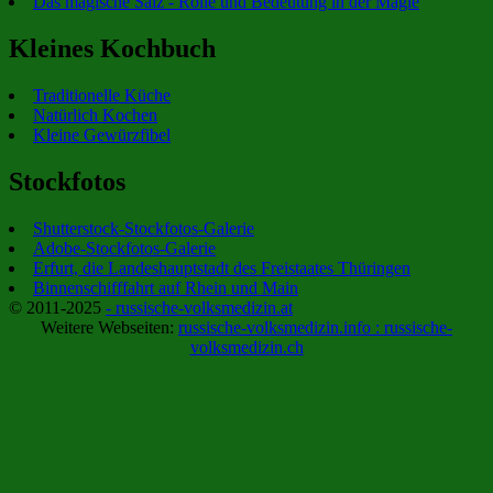
Das magische Salz - Rolle und Bedeutung in der Magie
Kleines Kochbuch
Traditionelle Küche
Natürlich Kochen
Kleine Gewürzfibel
Stockfotos
Shutterstock-Stockfotos-Galerie
Adobe-Stockfotos-Galerie
Erfurt, die Landeshauptstadt des Freistaates Thüringen
Binnenschifffahrt auf Rhein und Main
© 2011-2025
- russische-volksmedizin.at
Weitere Webseiten:
russische-volksmedizin.info :
russische-
volksmedizin.ch