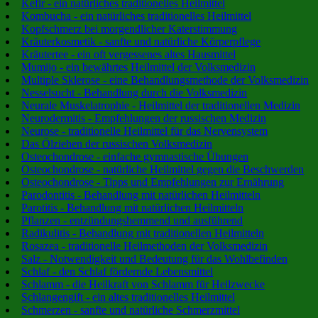
Kefir - ein natürliches traditionelles Heilmittel
Kombucha - ein natürliches traditionelles Heilmittel
Kopfschmerz bei morgendlicher Katerstimmung
Kräuterkosmetik - sanfte und natürliche Körperpflege
Kräutertee - ein oft vergessenes altes Hausmittel
Mumijo - ein bewährtes Heilmittel der Volksmedizin
Multiple Sklerose - eine Behandlungsmethode der Volksmedizin
Nesselsucht - Behandlung durch die Volksmedizin
Neurale Muskelatrophie - Heilmittel der traditionellen Medizin
Neurodermitis - Empfehlungen der russischen Medizin
Neurose - traditionelle Heilmittel für das Nervensystem
Das Ölziehen der russischen Volksmedizin
Osteochondrose - einfache gymnastische Übungen
Osteochondrose - natürliche Heilmittel gegen die Beschwerden
Osteochondrose - Tipps und Empfehlungen zur Ernährung
Parodontitis - Behandlung mit natürlichen Heilmitteln
Parotitis - Behandlung mit natürlichen Heilmitteln
Pflanzen - entzündungshemmend und ausführend
Radikulitis - Behandlung mit traditionellen Heilmitteln
Rosazea - traditionelle Heilmethoden der Volksmedizin
Salz - Notwendigkeit und Bedeutung für das Wohlbefinden
Schlaf - den Schlaf fördernde Lebensmittel
Schlamm - die Heilkraft von Schlamm für Heilzwecke
Schlangengift - ein altes traditionelles Heilmittel
Schmerzen - sanfte und natürliche Schmerzmittel