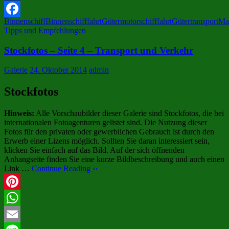
X
Binnenschiff
Binnenschifffahrt
Gütermotorschifffahrt
Gütertransport
Ma
Facebook
Tipps und Empfehlungen
Stockfotos – Seite 4 – Transport und Verkehr
Galerie
24. Oktober 2014
admin
Stockfotos
Hinweis:
Alle Vorschaubilder dieser Galerie sind Stockfotos, die bei
internationalen Fotoagenturen gelistet sind. Die Nutzung dieser
Fotos für den privaten oder gewerblichen Gebrauch ist durch den
Erwerb einer Lizens möglich. Sollten Sie daran interessiert sein,
klicken Sie einfach auf das Bild. Auf der sich öffnenden
Anhangseite finden Sie eine kurze Bildbeschreibung und auch einen
Link …
Continue Reading ››
Pinterest
WhatsApp