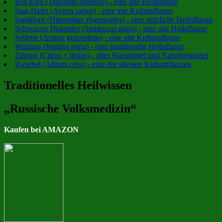
Rot-Klee (Trifolium pratense) - eine alte Heilpflanze
Saat-Hafer (Avena sativa) - eine alte Kulturpflanze
Sanddorn (Hippophae rhamnoides) - eine nützliche Heilpflanze
Schwarzer Holunder (Sambucus nigra) - eine alte Heilpflanze
Sellerie (Apium graveolens) - eine alte Kulturpflanze
Walnuss (Juglans regia) - eine traditionelle Heilpflanze
Zitrone (Citrus × limon) - altes Hausmittel und Naturheilmittel
Zwiebel (Allium cepa) - eine der ältesten Kulturpflanzen
Traditionelles Heilwissen
„Russische Volksmedizin“
Kaufen bei AMAZON