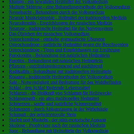
Mumijo - ein bewährtes Heilmittel der Volksmedizin
Multiple Sklerose - eine Behandlungsmethode der Volksmedizin
Nesselsucht - Behandlung durch die Volksmedizin
Neurale Muskelatrophie - Heilmittel der traditionellen Medizin
Neurodermitis - Empfehlungen der russischen Medizin
Neurose - traditionelle Heilmittel für das Nervensystem
Das Ölziehen der russischen Volksmedizin
Osteochondrose - einfache gymnastische Übungen
Osteochondrose - natürliche Heilmittel gegen die Beschwerden
Osteochondrose - Tipps und Empfehlungen zur Ernährung
Parodontitis - Behandlung mit natürlichen Heilmitteln
Parotitis - Behandlung mit natürlichen Heilmitteln
Pflanzen - entzündungshemmend und ausführend
Radikulitis - Behandlung mit traditionellen Heilmitteln
Rosazea - traditionelle Heilmethoden der Volksmedizin
Salz - Notwendigkeit und Bedeutung für das Wohlbefinden
Schlaf - den Schlaf fördernde Lebensmittel
Schlamm - die Heilkraft von Schlamm für Heilzwecke
Schlangengift - ein altes traditionelles Heilmittel
Schmerzen - sanfte und natürliche Schmerzmittel
Schmerzen - durch Ablagerungen in der Wirbelsäule
Schungit - der geheimnisvolle Stein
Skelett und Muskeln - der stütz-motorische Apparat
Skoliose - Prophylaxe nach der russischen Medizin
Soor - Behandlung mit Heilmitteln der Volksmedizin