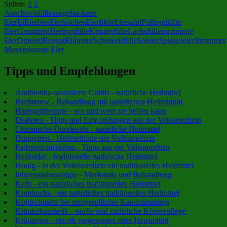
Seiten:
1
2
Facebook
Anschovisfülle
ausgebackene
Eier
Ei
Eierbier
Eierkuchen
Eierlikör
Eiersalat
Fülle
gefüllte
Eier
Grundteig
Heringsfülle
Kräuterfülle
Lachsfülle
marinierte
Eier
Omelett
Rezept
Rühreier
Schinkenfülle
Soleier
Spiegeleier
Strammer
Max
verlorene Eier
Tipps und Empfehlungen
Antibiotika-assoziierte Colitis - natürliche Heilmittel
Bechterew - Behandlung mit natürlichen Heilmitteln
Blutegeltherapie - wo und wem sie helfen kann
Diabetes - Tipps und Empfehlungen aus der Volksmedizin
Chronische Duodenitis - natürliche Heilmittel
Dupuytren - Heilmethode der Volksmedizin
Fadenpilzinfektion - Tipps aus der Volksmedizin
Heilbäder - traditionelle natürliche Heilmittel
Honig - in der Volksmedizin ein traditionelles Heilmittel
Intercostalneuralgie - Merkmale und Behandlung
Kefir - ein natürliches traditionelles Heilmittel
Kombucha - ein natürliches traditionelles Heilmittel
Kopfschmerz bei morgendlicher Katerstimmung
Kräuterkosmetik - sanfte und natürliche Körperpflege
Kräutertee - ein oft vergessenes altes Hausmittel