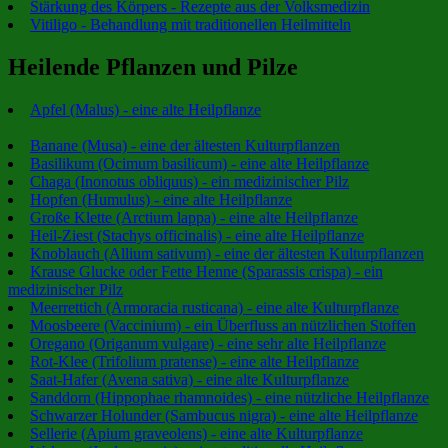
Stärkung des Körpers - Rezepte aus der Volksmedizin
Vitiligo - Behandlung mit traditionellen Heilmitteln
Heilende Pflanzen und Pilze
Apfel (Malus) - eine alte Heilpflanze
Banane (Musa) - eine der ältesten Kulturpflanzen
Basilikum (Ocimum basilicum) - eine alte Heilpflanze
Chaga (Inonotus obliquus) - ein medizinischer Pilz
Hopfen (Humulus) - eine alte Heilpflanze
Große Klette (Arctium lappa) - eine alte Heilpflanze
Heil-Ziest (Stachys officinalis) - eine alte Heilpflanze
Knoblauch (Allium sativum) - eine der ältesten Kulturpflanzen
Krause Glucke oder Fette Henne (Sparassis crispa) - ein
medizinischer Pilz
Meerrettich (Armoracia rusticana) - eine alte Kulturpflanze
Moosbeere (Vaccinium) - ein Überfluss an nützlichen Stoffen
Oregano (Origanum vulgare) - eine sehr alte Heilpflanze
Rot-Klee (Trifolium pratense) - eine alte Heilpflanze
Saat-Hafer (Avena sativa) - eine alte Kulturpflanze
Sanddorn (Hippophae rhamnoides) - eine nützliche Heilpflanze
Schwarzer Holunder (Sambucus nigra) - eine alte Heilpflanze
Sellerie (Apium graveolens) - eine alte Kulturpflanze