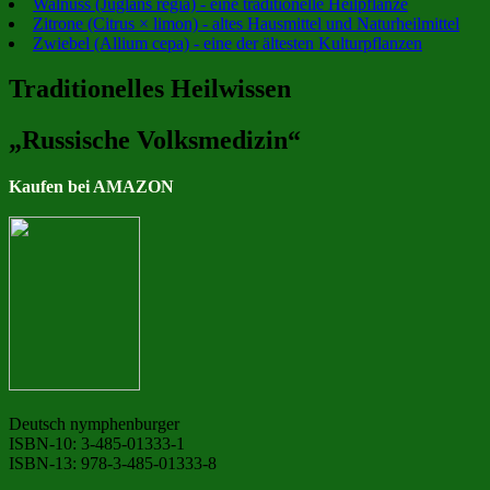
Walnuss (Juglans regia) - eine traditionelle Heilpflanze
Zitrone (Citrus × limon) - altes Hausmittel und Naturheilmittel
Zwiebel (Allium cepa) - eine der ältesten Kulturpflanzen
Traditionelles Heilwissen
„Russische Volksmedizin“
Kaufen bei AMAZON
Deutsch nymphenburger
ISBN-10: 3-485-01333-1
ISBN-13: 978-3-485-01333-8