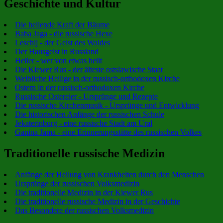
Geschichte und Kultur
Die heilende Kraft der Bäume
Baba Jaga - die russische Hexe
Leschij - der Geist des Waldes
Der Hausgeist in Russland
Heiler - wer von etwas heilt
Die Kiewer Rus - der älteste ostslawische Staat
Weibliche Heilige in der russisch-orthodoxen Kirche
Ostern in der russisch-orthodoxen Kirche
Russische Ostereier - Ursprünge und Rezepte
Die russische Kirchenmusik - Ursprünge und Entwicklung
Die historischen Anfänge der russischen Schule
Jekaterinburg - eine russische Stadt am Ural
Ganina Jama - eine Erinnerungsstätte des russischen Volkes
Traditionelle russische Medizin
Anfänge der Heilung von Krankheiten durch den Menschen
Ursprünge der russischen Volksmedizin
Die traditionelle Medizin in der Kiewer Rus
Die traditionelle russische Medizin in der Geschichte
Das Besondere der russischen Volksmedizin