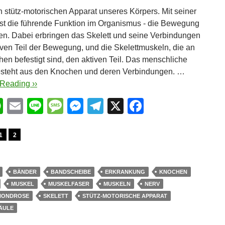
n stütz-motorischen Apparat unseres Körpers. Mit seiner
 ist die führende Funktion im Organismus - die Bewegung
en. Dabei erbringen das Skelett und seine Verbindungen
ven Teil der Bewegung, und die Skelettmuskeln, die an
en befestigt sind, den aktiven Teil. Das menschliche
esteht aus den Knochen und deren Verbindungen. …
Reading ››
W
E
Li
M
M
T
X
F
h
m
n
e
e
el
a
at
ail
e
ss
ss
e
c
1
2
s
a
e
gr
e
A
g
n
a
b
BÄNDER
BANDSCHEIBE
ERKRANKUNG
KNOCHEN
p
e
g
m
o
MUSKEL
MUSKELFASER
MUSKELN
NERV
HONDROSE
SKELETT
STÜTZ-MOTORISCHE APPARAT
p
er
o
ÄULE
k