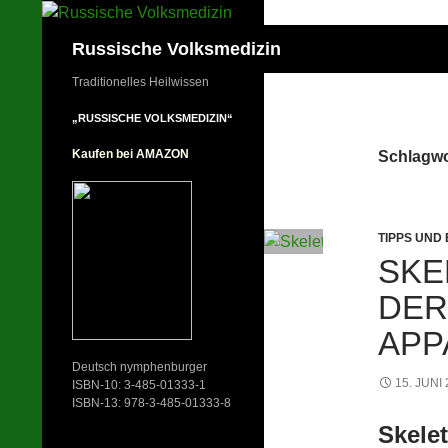
Zum
Inhalt
Suchen
Russische Volksmedizin
springen
Traditionelles Heilwissen
„RUSSISCHE VOLKSMEDIZIN“
Kaufen bei AMAZON
Schlagwo
TIPPS UND
SKE
DER
APP
Deutsch nymphenburger
15. JUNI
ISBN-10: 3-485-01333-1
ISBN-13: 978-3-485-01333-8
Skele