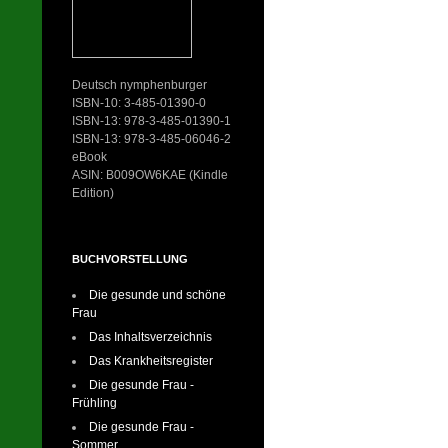
Deutsch nymphenburger
ISBN-10: 3-485-01390-0
ISBN-13: 978-3-485-01390-1
ISBN-13: 978-3-485-06046-2
eBook
ASIN: B009OW6KAE (Kindle
Edition)
BUCHVORSTELLUNG
Die gesunde und schöne
Frau
Das Inhaltsverzeichnis
Das Krankheitsregister
Die gesunde Frau -
Frühling
Die gesunde Frau -
Sommer