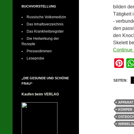
bilden de
BUCHVORSTELLUNG
Tätigkeit
Russische Volksmedizin
- verbund
Das Inhaltsverzeichnis
den passi
Das Krankheitsregister
den Knoch
Die Heilwirkung der
Skelett b
Rezepte
Continue 
Pressestimmen
Leseprobe
Pi
nt
„DIE GESUNDE UND SCHÖNE
er
SEITEN:
FRAU“
e
Kaufen beim VERLAG
st
APPARAT
KÖRPER
OSTEOC
WIRBELS