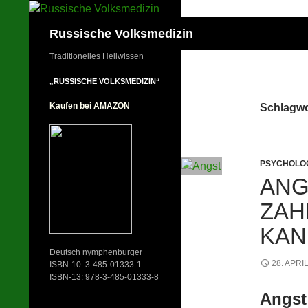
Zum
Inhalt
Suchen
Russische Volksmedizin
springen
Traditionelles Heilwissen
„RUSSISCHE VOLKSMEDIZIN“
Kaufen bei AMAZON
Schlagwo
PSYCHOLO
ANG
ZAH
KAN
Deutsch nymphenburger
28. APRI
ISBN-10: 3-485-01333-1
ISBN-13: 978-3-485-01333-8
Angst