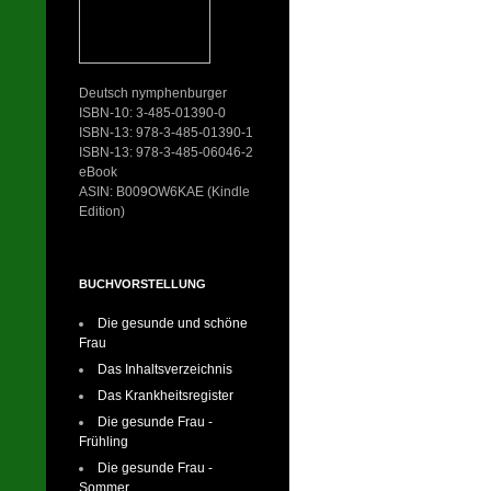
Deutsch nymphenburger
ISBN-10: 3-485-01390-0
ISBN-13: 978-3-485-01390-1
ISBN-13: 978-3-485-06046-2
eBook
ASIN: B009OW6KAE (Kindle
Edition)
BUCHVORSTELLUNG
Die gesunde und schöne
Frau
Das Inhaltsverzeichnis
Das Krankheitsregister
Die gesunde Frau -
Frühling
Die gesunde Frau -
Sommer