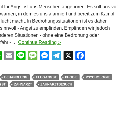
l für Angst ist uns Menschen angeboren. Es soll uns vor
warnen, in dem es uns alarmiert und bereit zum Kampf
Flucht macht. In Bedrohungssituationen ist es daher
sinnvoll - Angst zu empfinden. Empfinden wir jedoch
nderen Situationen - ohne eine Bedrohung oder
fahr - …
Continue Reading ››
W
E
Li
M
M
T
X
F
h
m
n
e
e
el
a
at
ail
e
ss
ss
e
c
BEHANDLUNG
FLUGANGST
PHOBIE
PSYCHOLOGIE
s
a
e
gr
e
GST
ZAHNARZT
ZAHNARZTBESUCH
A
g
n
a
b
p
e
g
m
o
p
er
o
k