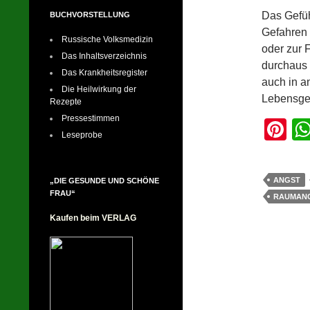
Das Gefüh
BUCHVORSTELLUNG
Gefahren 
Russische Volksmedizin
oder zur 
Das Inhaltsverzeichnis
durchaus 
Das Krankheitsregister
auch in a
Die Heilwirkung der
Lebensge
Rezepte
Pressestimmen
Pi
Leseprobe
nt
er
ANGST
„DIE GESUNDE UND SCHÖNE
e
FRAU“
RAUMAN
st
Kaufen beim VERLAG