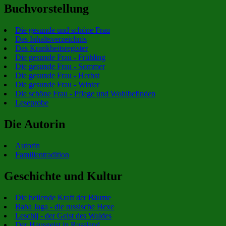
Buchvorstellung
Die gesunde und schöne Frau
Das Inhaltsverzeichnis
Das Krankheitsregister
Die gesunde Frau - Frühling
Die gesunde Frau - Sommer
Die gesunde Frau - Herbst
Die gesunde Frau - Winter
Die schöne Frau - Pflege und Wohlbefinden
Leseprobe
Die Autorin
Autorin
Familientradition
Geschichte und Kultur
Die heilende Kraft der Bäume
Baba Jaga - die russische Hexe
Leschij - der Geist des Waldes
Der Hausgeist in Russland