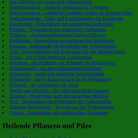
Das Ölziehen der russischen Volksmedizin
Osteochondrose - einfache gymnastische Übungen
Osteochondrose - natürliche Heilmittel gegen die Beschwerden
Osteochondrose - Tipps und Empfehlungen zur Ernährung
Parodontitis - Behandlung mit natürlichen Heilmitteln
Parotitis - Behandlung mit natürlichen Heilmitteln
Pflanzen - entzündungshemmend und ausführend
Radikulitis - Behandlung mit traditionellen Heilmitteln
Rosazea - traditionelle Heilmethoden der Volksmedizin
Salz - Notwendigkeit und Bedeutung für das Wohlbefinden
Schlaf - den Schlaf fördernde Lebensmittel
Schlamm - die Heilkraft von Schlamm für Heilzwecke
Schlangengift - ein altes traditionelles Heilmittel
Schmerzen - sanfte und natürliche Schmerzmittel
Schmerzen - durch Ablagerungen in der Wirbelsäule
Schungit - der geheimnisvolle Stein
Skelett und Muskeln - der stütz-motorische Apparat
Skoliose - Prophylaxe nach der russischen Medizin
Soor - Behandlung mit Heilmitteln der Volksmedizin
Stärkung des Körpers - Rezepte aus der Volksmedizin
Vitiligo - Behandlung mit traditionellen Heilmitteln
Heilende Pflanzen und Pilze