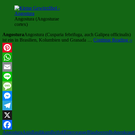
Angostura (Angosturae
cortex)
Angostura
Angostura (Cusparia febrifuga, auch Galipea officinalis)
ist ein in Brasilien, Kolumbien und Granada …
Continue Reading ››
Pinterest
WhatsApp
Email
Line
Message
Messenger
Telegram
X
Angostura
Anis
Basilikum
Beifuß
Bitterorange
Blaubeeren
Bohnenkraut
Facebook