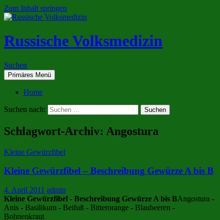
Zum Inhalt springen
Russische Volksmedizin
Suchen
Primäres Menü
Home
Suchen nach:
Schlagwort-Archiv: Angostura
Kleine Gewürzfibel
Kleine Gewürzfibel – Beschreibung Gewürze A bis B
4. April 2011
admin
Kleine Gewürzfibel - Beschreibung Gewürze A bis B
Angostura -
Anis - Basilikum - Beifuß - Bitterorange - Blaubeeren -
Bohnenkraut