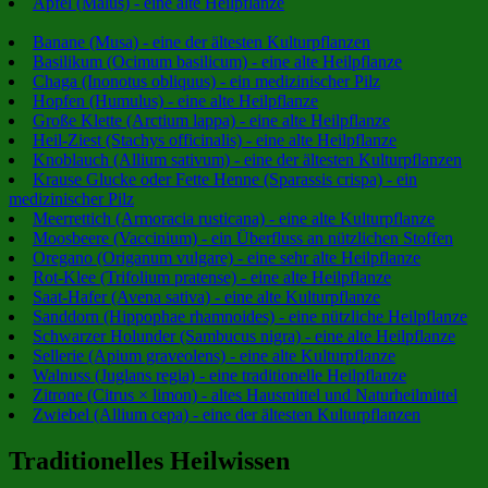
Apfel (Malus) - eine alte Heilpflanze
Banane (Musa) - eine der ältesten Kulturpflanzen
Basilikum (Ocimum basilicum) - eine alte Heilpflanze
Chaga (Inonotus obliquus) - ein medizinischer Pilz
Hopfen (Humulus) - eine alte Heilpflanze
Große Klette (Arctium lappa) - eine alte Heilpflanze
Heil-Ziest (Stachys officinalis) - eine alte Heilpflanze
Knoblauch (Allium sativum) - eine der ältesten Kulturpflanzen
Krause Glucke oder Fette Henne (Sparassis crispa) - ein
medizinischer Pilz
Meerrettich (Armoracia rusticana) - eine alte Kulturpflanze
Moosbeere (Vaccinium) - ein Überfluss an nützlichen Stoffen
Oregano (Origanum vulgare) - eine sehr alte Heilpflanze
Rot-Klee (Trifolium pratense) - eine alte Heilpflanze
Saat-Hafer (Avena sativa) - eine alte Kulturpflanze
Sanddorn (Hippophae rhamnoides) - eine nützliche Heilpflanze
Schwarzer Holunder (Sambucus nigra) - eine alte Heilpflanze
Sellerie (Apium graveolens) - eine alte Kulturpflanze
Walnuss (Juglans regia) - eine traditionelle Heilpflanze
Zitrone (Citrus × limon) - altes Hausmittel und Naturheilmittel
Zwiebel (Allium cepa) - eine der ältesten Kulturpflanzen
Traditionelles Heilwissen