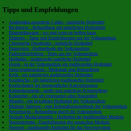
Tipps und Empfehlungen
Antibiotika-assoziierte Colitis - natürliche Heilmittel
Bechterew - Behandlung mit natürlichen Heilmitteln
Blutegeltherapie - wo und wem sie helfen kann
Diabetes - Tipps und Empfehlungen aus der Volksmedizin
Chronische Duodenitis - natürliche Heilmittel
Dupuytren - Heilmethode der Volksmedizin
Fadenpilzinfektion - Tipps aus der Volksmedizin
Heilbäder - traditionelle natürliche Heilmittel
Honig - in der Volksmedizin ein traditionelles Heilmittel
Intercostalneuralgie - Merkmale und Behandlung
Kefir - ein natürliches traditionelles Heilmittel
Kombucha - ein natürliches traditionelles Heilmittel
Kopfschmerz bei morgendlicher Katerstimmung
Kräuterkosmetik - sanfte und natürliche Körperpflege
Kräutertee - ein oft vergessenes altes Hausmittel
Mumijo - ein bewährtes Heilmittel der Volksmedizin
Multiple Sklerose - eine Behandlungsmethode der Volksmedizin
Nesselsucht - Behandlung durch die Volksmedizin
Neurale Muskelatrophie - Heilmittel der traditionellen Medizin
Neurodermitis - Empfehlungen der russischen Medizin
Neurose - traditionelle Heilmittel für das Nervensystem