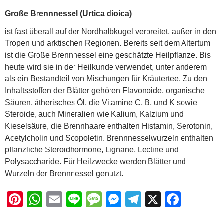
er
at
ail
e
ss
ss
e
c
Große Brennnessel (Urtica dioica)
e
s
a
e
gr
e
ist fast überall auf der Nordhalbkugel verbreitet, außer in den
st
A
g
n
a
b
Tropen und arktischen Regionen. Bereits seit dem Altertum
p
e
g
m
o
ist die Große Brennnessel eine geschätzte Heilpflanze. Bis
heute wird sie in der Heilkunde verwendet, unter anderem
p
er
o
als ein Bestandteil von Mischungen für Kräutertee. Zu den
k
Inhaltsstoffen der Blätter gehören Flavonoide, organische
Säuren, ätherisches Öl, die Vitamine C, B, und K sowie
Steroide, auch Mineralien wie Kalium, Kalzium und
Kieselsäure, die Brennhaare enthalten Histamin, Serotonin,
Acetylcholin und Scopoletin. Brennnesselwurzeln enthalten
pflanzliche Steroidhormone, Lignane, Lectine und
Polysaccharide. Für Heilzwecke werden Blätter und
Wurzeln der Brennnessel genutzt.
Pi
W
E
Li
M
M
T
X
F
nt
h
m
n
e
e
el
a