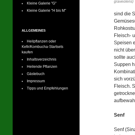
graveolens)
Kleine Galerie "G"
Kleine Galerie "H bis M"
sind die 
Gemüsesup
Rohkosts
ALLGEMEINES
Fleisch- 
Heilpflanzen oder
Speisen e
Kefir/Kombucha-Startsets
nicht übe
kaufen
sollte au
Inhaltsverzeichnis
Suppen har
Heilende Pflanzen
Kombinati
Gästebuch
sich vorz
Impressum
Fleisch. S
Tipps und Empfehlungen
getrockne
aufbewahr
Senf
Senf (Sina