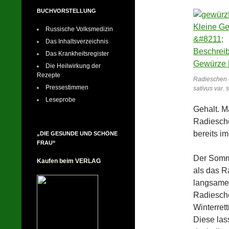
BUCHVORSTELLUNG
Russische Volksmedizin
Das Inhaltsverzeichnis
Das Krankheitsregister
Die Heilwirkung der
Rezepte
Radieschen
Pressestimmen
sativus var. 
Leseprobe
Gehalt. M
Radiesche
bereits im
„DIE GESUNDE UND SCHÖNE
FRAU“
Der Somme
Kaufen beim VERLAG
als das R
langsamer
Radiesche
Winterrett
Diese las