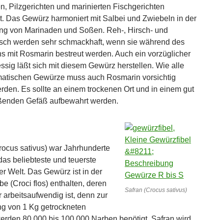
n, Pilzgerichten und marinierten Fischgerichten
. Das Gewürz harmoniert mit Salbei und Zwiebeln in der
ng von Marinaden und Soßen. Reh-, Hirsch- und
sch werden sehr schmackhaft, wenn sie während des
 mit Rosmarin bestreut werden. Auch ein vorzüglicher
ssig läßt sich mit diesem Gewürz herstellen. Wie alle
matischen Gewürze muss auch Rosmarin vorsichtig
erden. Es sollte an einem trockenen Ort und in einem gut
ßenden Gefäß aufbewahrt werden.
rocus sativus) war Jahrhunderte
das beliebteste und teuerste
r Welt. Das Gewürz ist in der
e (Croci flos) enthalten, deren
Safran (Crocus sativus)
r arbeitsaufwendig ist, denn zur
g von 1 Kg getrockneten
rden 80.000 bis 100.000 Narben benötigt. Safran wird