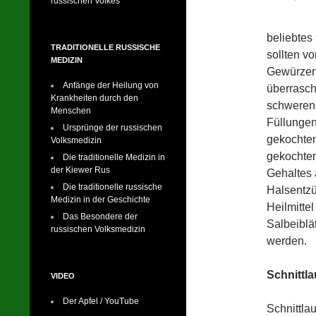
russischen Volkes
beliebtes 
TRADITIONELLE RUSSISCHE
sollten v
MEDIZIN
Gewürzen 
Anfänge der Heilung von
überrasc
Krankheiten durch den
schweren 
Menschen
Füllungen
Ursprünge der russischen
gekochtem
Volksmedizin
gekochten
Die traditionelle Medizin in
der Kiewer Rus
Gehaltes 
Die traditionelle russische
Halsentzü
Medizin in der Geschichte
Heilmitte
Das Besondere der
Salbeiblä
russischen Volksmedizin
werden.
Schnittl
VIDEO
Der Apfel / YouTube
Schnittla