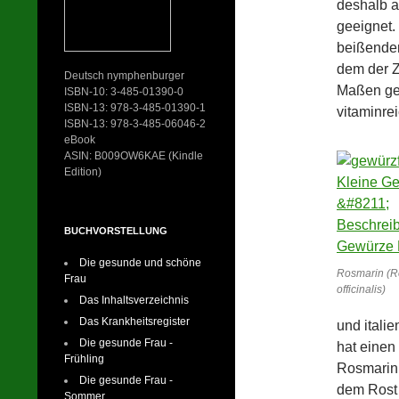
deshalb a
geeignet
beißenden
dem der Z
Deutsch nymphenburger
Maßen gen
ISBN-10: 3-485-01390-0
ISBN-13: 978-3-485-01390-1
vitaminre
ISBN-13: 978-3-485-06046-2
eBook
ASIN: B009OW6KAE (Kindle
Edition)
BUCHVORSTELLUNG
Die gesunde und schöne
Rosmarin (R
Frau
officinalis)
Das Inhaltsverzeichnis
Das Krankheitsregister
und itali
Die gesunde Frau -
hat einen
Frühling
Rosmarin 
Die gesunde Frau -
dem Rost 
Sommer