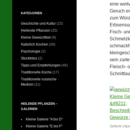
eine weit
Geruch er
KATEGORIEN
zum Würze
Geschichte und Kultur
(15)
Erbsensup
Heilende Pflanzen
(25)
Fisch- un
Kleine Gewürzfibel
(9)
Schmelzk
Natürlich Kochen
(26)
schmackhaf
Psychologie
(2)
kleingesc
Stockfotos
(2)
sein zart
Tipps und Empfehlungen
(46)
Fleisch- 
Traditionelle Küche
(17)
Schnittla
Traditionelle russische
Medizin
(11)
HEILENDE PFLANZEN –
GALERIEN
Kleine Galerie "A bis D"
Kleine Galerie "E bis F"
Sellerie (Ap