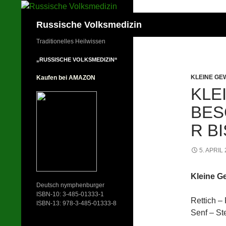
Zum
Inhalt
Suchen
Russische Volksmedizin
springen
Traditionelles Heilwissen
„RUSSISCHE VOLKSMEDIZIN“
KLEINE GE
Kaufen bei AMAZON
KLE
BES
R BI
5. APRIL
Kleine G
Deutsch nymphenburger
ISBN-10: 3-485-01333-1
Rettich –
ISBN-13: 978-3-485-01333-8
Senf – St