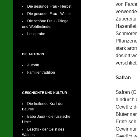
von Farce
Die gesunde Frau - Herbst
verwendet
Die gesunde Frau - Winter
Zubereitu
Die schöne Frau - Pflege
Hasenflei
und Wohlbefinden
Schmorens
Leseprobe
Pflanzene
stark aro
DIE AUTORIN
dosiert w
verschlie
Autorin
Familientradition
Safran
Safran (C
GESCHICHTE UND KULTUR
hindurch 
Die heilende Kraft der
Gewürz de
Bäume
Blütennarb
Baba Jaga - die russische
Ernte seh
Hexe
Gewinnun
Leschij - der Geist des
Waldes
Gewürz we