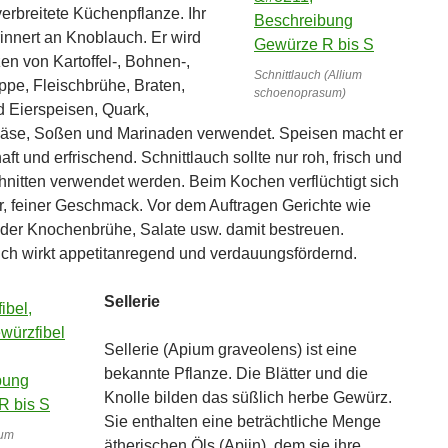
verbreitete Küchenpflanze. Ihr
innert an Knoblauch. Er wird
n von Kartoffel-, Bohnen-,
Schnittlauch (Allium
pe, Fleischbrühe, Braten,
schoenoprasum)
d Eierspeisen, Quark,
äse, Soßen und Marinaden verwendet. Speisen macht er
t und erfrischend. Schnittlauch sollte nur roh, frisch und
hnitten verwendet werden. Beim Kochen verflüchtigt sich
er, feiner Geschmack. Vor dem Auftragen Gerichte wie
oder Knochenbrühe, Salate usw. damit bestreuen.
uch wirkt appetitanregend und verdauungsfördernd.
Sellerie
Sellerie (Apium graveolens) ist eine
bekannte Pflanze. Die Blätter und die
Knolle bilden das süßlich herbe Gewürz.
Sie enthalten eine beträchtliche Menge
ium
ätherischen Öls (Apiin), dem sie ihre