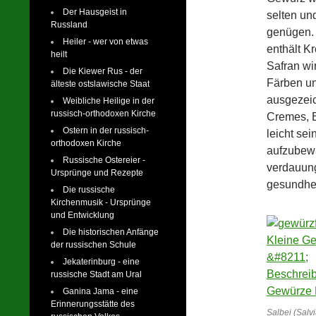
Der Hausgeist in
selten un
Russland
genügen. 
Heiler - wer von etwas
enthält Kr
heilt
Safran wi
Die Kiewer Rus - der
Färben un
älteste ostslawische Staat
ausgezei
Weibliche Heilige in der
russisch-orthodoxen Kirche
Cremes, Bu
Ostern in der russisch-
leicht se
orthodoxen Kirche
aufzubewa
Russische Ostereier -
verdauung
Ursprünge und Rezepte
gesundhei
Die russische
Kirchenmusik - Ursprünge
und Entwicklung
Die historischen Anfänge
der russischen Schule
Jekaterinburg - eine
russische Stadt am Ural
Ganina Jama - eine
Erinnerungsstätte des
Salbei (Salvia