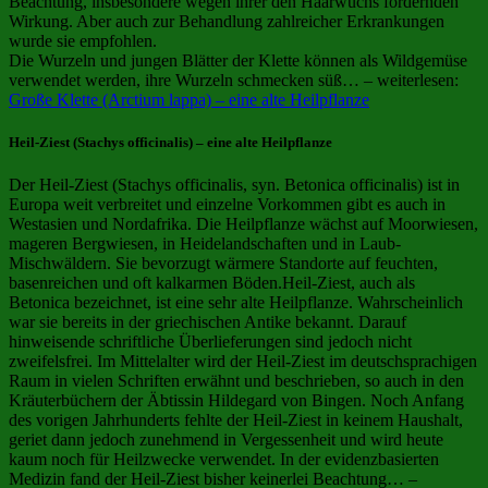
Beachtung, insbesondere wegen ihrer den Haarwuchs fördernden
Wirkung. Aber auch zur Behandlung zahlreicher Erkrankungen
wurde sie empfohlen.
Die Wurzeln und jungen Blätter der Klette können als Wildgemüse
verwendet werden, ihre Wurzeln schmecken süß… – weiterlesen:
Große Klette (Arctium lappa) – eine alte Heilpflanze
Heil-Ziest (Stachys officinalis) – eine alte Heilpflanze
Der Heil-Ziest (Stachys officinalis, syn. Betonica officinalis) ist in
Europa weit verbreitet und einzelne Vorkommen gibt es auch in
Westasien und Nordafrika. Die Heilpflanze wächst auf Moorwiesen,
mageren Bergwiesen, in Heidelandschaften und in Laub-
Mischwäldern. Sie bevorzugt wärmere Standorte auf feuchten,
basenreichen und oft kalkarmen Böden.Heil-Ziest, auch als
Betonica bezeichnet, ist eine sehr alte Heilpflanze. Wahrscheinlich
war sie bereits in der griechischen Antike bekannt. Darauf
hinweisende schriftliche Überlieferungen sind jedoch nicht
zweifelsfrei. Im Mittelalter wird der Heil-Ziest im deutschsprachigen
Raum in vielen Schriften erwähnt und beschrieben, so auch in den
Kräuterbüchern der Äbtissin Hildegard von Bingen. Noch Anfang
des vorigen Jahrhunderts fehlte der Heil-Ziest in keinem Haushalt,
geriet dann jedoch zunehmend in Vergessenheit und wird heute
kaum noch für Heilzwecke verwendet. In der evidenzbasierten
Medizin fand der Heil-Ziest bisher keinerlei Beachtung… –