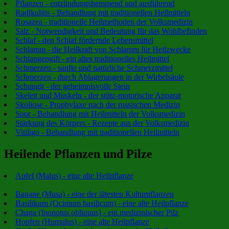
Pflanzen - entzündungshemmend und ausführend
Radikulitis - Behandlung mit traditionellen Heilmitteln
Rosazea - traditionelle Heilmethoden der Volksmedizin
Salz - Notwendigkeit und Bedeutung für das Wohlbefinden
Schlaf - den Schlaf fördernde Lebensmittel
Schlamm - die Heilkraft von Schlamm für Heilzwecke
Schlangengift - ein altes traditionelles Heilmittel
Schmerzen - sanfte und natürliche Schmerzmittel
Schmerzen - durch Ablagerungen in der Wirbelsäule
Schungit - der geheimnisvolle Stein
Skelett und Muskeln - der stütz-motorische Apparat
Skoliose - Prophylaxe nach der russischen Medizin
Soor - Behandlung mit Heilmitteln der Volksmedizin
Stärkung des Körpers - Rezepte aus der Volksmedizin
Vitiligo - Behandlung mit traditionellen Heilmitteln
Heilende Pflanzen und Pilze
Apfel (Malus) - eine alte Heilpflanze
Banane (Musa) - eine der ältesten Kulturpflanzen
Basilikum (Ocimum basilicum) - eine alte Heilpflanze
Chaga (Inonotus obliquus) - ein medizinischer Pilz
Hopfen (Humulus) - eine alte Heilpflanze