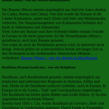
Banane (Musa) – eine der ältesten Kulturpflanzen
Die Banane (Musa) stammt ursprünglich aus Süd-Ost Asien (Indien,
Sri Lanka, Burma und China). Von dort wurde die Banane in die
Länder Kleinasiens, später nach Afrika und Süd- und Mittelamerika
verbreitet. Die Hauptanbaugebiete von Kultursorten befinden sich
heute in Südostasien und Südamerika.
Viele Arten der Banane und ihrer Hybriden bilden essbare Früchte.
In Europa ist die meist gegessene Art die Dessertbanane (Musa x
paradisiaca), auch kurz Banane genannt.
Seit wann sie auch als Heilpflanze genutzt wird, ist historisch nicht
belegt. Jedoch gehört sie wahrscheinlich bereits seit langer Zeit zu
den Heilmitteln in der traditionellen chinesischen Medizin… –
weiterlesen:
Banane (Musa) – eine der ältesten Kulturpflanzen
Basilikum (Ocimum basilicum) – eine alte Heilpflanze
Basilikum, auch Basilienkraut genannt, stammt ursprünglich aus
tropischen und subtropischen Regionen in Südasien, Afrika und
Iran. Heute ist der Basilikum weltweit verbreitet, auch in Europa. In
Europa ist er als Garten-, Topf- und Gewürzpflanze eingebürgert.
Der Basilikum hat kleine grüne Blätter und weiße Blüten. Er ist eine
angenehm herb riechende Pflanze.
Bereits rund 1000 v. Chr. wurde Basilikum als Gewürz-, Heil- und
Zierpflanze in Vorderindien angebaut. Durch Funde in Pyramiden