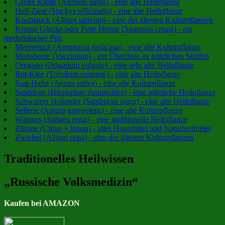
Große Klette (Arctium lappa) - eine alte Heilpflanze
Heil-Ziest (Stachys officinalis) - eine alte Heilpflanze
Knoblauch (Allium sativum) - eine der ältesten Kulturpflanzen
Krause Glucke oder Fette Henne (Sparassis crispa) - ein
medizinischer Pilz
Meerrettich (Armoracia rusticana) - eine alte Kulturpflanze
Moosbeere (Vaccinium) - ein Überfluss an nützlichen Stoffen
Oregano (Origanum vulgare) - eine sehr alte Heilpflanze
Rot-Klee (Trifolium pratense) - eine alte Heilpflanze
Saat-Hafer (Avena sativa) - eine alte Kulturpflanze
Sanddorn (Hippophae rhamnoides) - eine nützliche Heilpflanze
Schwarzer Holunder (Sambucus nigra) - eine alte Heilpflanze
Sellerie (Apium graveolens) - eine alte Kulturpflanze
Walnuss (Juglans regia) - eine traditionelle Heilpflanze
Zitrone (Citrus × limon) - altes Hausmittel und Naturheilmittel
Zwiebel (Allium cepa) - eine der ältesten Kulturpflanzen
Traditionelles Heilwissen
„Russische Volksmedizin“
Kaufen bei AMAZON