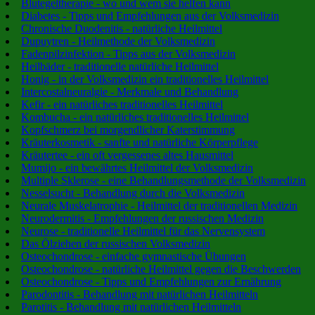
Blutegeltherapie - wo und wem sie helfen kann
Diabetes - Tipps und Empfehlungen aus der Volksmedizin
Chronische Duodenitis - natürliche Heilmittel
Dupuytren - Heilmethode der Volksmedizin
Fadenpilzinfektion - Tipps aus der Volksmedizin
Heilbäder - traditionelle natürliche Heilmittel
Honig - in der Volksmedizin ein traditionelles Heilmittel
Intercostalneuralgie - Merkmale und Behandlung
Kefir - ein natürliches traditionelles Heilmittel
Kombucha - ein natürliches traditionelles Heilmittel
Kopfschmerz bei morgendlicher Katerstimmung
Kräuterkosmetik - sanfte und natürliche Körperpflege
Kräutertee - ein oft vergessenes altes Hausmittel
Mumijo - ein bewährtes Heilmittel der Volksmedizin
Multiple Sklerose - eine Behandlungsmethode der Volksmedizin
Nesselsucht - Behandlung durch die Volksmedizin
Neurale Muskelatrophie - Heilmittel der traditionellen Medizin
Neurodermitis - Empfehlungen der russischen Medizin
Neurose - traditionelle Heilmittel für das Nervensystem
Das Ölziehen der russischen Volksmedizin
Osteochondrose - einfache gymnastische Übungen
Osteochondrose - natürliche Heilmittel gegen die Beschwerden
Osteochondrose - Tipps und Empfehlungen zur Ernährung
Parodontitis - Behandlung mit natürlichen Heilmitteln
Parotitis - Behandlung mit natürlichen Heilmitteln