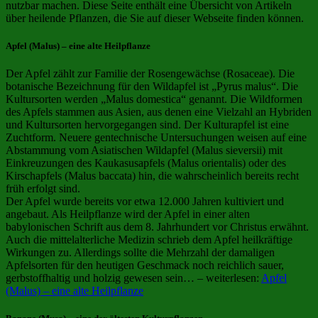
nutzbar machen. Diese Seite enthält eine Übersicht von Artikeln
über heilende Pflanzen, die Sie auf dieser Webseite finden können.
Apfel (Malus) – eine alte Heilpflanze
Der Apfel zählt zur Familie der Rosengewächse (Rosaceae). Die
botanische Bezeichnung für den Wildapfel ist „Pyrus malus“. Die
Kultursorten werden „Malus domestica“ genannt. Die Wildformen
des Apfels stammen aus Asien, aus denen eine Vielzahl an Hybriden
und Kultursorten hervorgegangen sind. Der Kulturapfel ist eine
Zuchtform. Neuere gentechnische Untersuchungen weisen auf eine
Abstammung vom Asiatischen Wildapfel (Malus sieversii) mit
Einkreuzungen des Kaukasusapfels (Malus orientalis) oder des
Kirschapfels (Malus baccata) hin, die wahrscheinlich bereits recht
früh erfolgt sind.
Der Apfel wurde bereits vor etwa 12.000 Jahren kultiviert und
angebaut. Als Heilpflanze wird der Apfel in einer alten
babylonischen Schrift aus dem 8. Jahrhundert vor Christus erwähnt.
Auch die mittelalterliche Medizin schrieb dem Apfel heilkräftige
Wirkungen zu. Allerdings sollte die Mehrzahl der damaligen
Apfelsorten für den heutigen Geschmack noch reichlich sauer,
gerbstoffhaltig und holzig gewesen sein… – weiterlesen:
Apfel
(Malus) – eine alte Heilpflanze