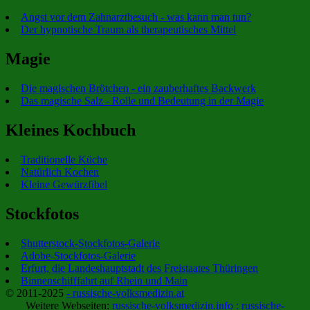
Angst vor dem Zahnarztbesuch - was kann man tun?
Der hypnotische Traum als therapeutisches Mittel
Magie
Die magischen Brötchen - ein zauberhaftes Backwerk
Das magische Salz - Rolle und Bedeutung in der Magie
Kleines Kochbuch
Traditionelle Küche
Natürlich Kochen
Kleine Gewürzfibel
Stockfotos
Shutterstock-Stockfotos-Galerie
Adobe-Stockfotos-Galerie
Erfurt, die Landeshauptstadt des Freistaates Thüringen
Binnenschifffahrt auf Rhein und Main
© 2011-2025
- russische-volksmedizin.at
Weitere Webseiten:
russische-volksmedizin.info :
russische-