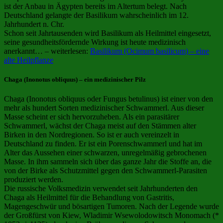
ist der Anbau in Ägypten bereits im Altertum belegt. Nach
Deutschland gelangte der Basilikum wahrscheinlich im 12.
Jahrhundert n. Chr.
Schon seit Jahrtausenden wird Basilikum als Heilmittel eingesetzt,
seine gesundheitsfördernde Wirkung ist heute medizinisch
anerkannt… – weiterlesen:
Basilikum (Ocimum basilicum) – eine
alte Heilpflanze
Chaga (Inonotus obliquus) – ein medizinischer Pilz
Chaga (Inonotus obliquus oder Fungus betulinus) ist einer von den
mehr als hundert Sorten medizinischer Schwammerl. Aus dieser
Masse scheint er sich hervorzuheben. Als ein parasitärer
Schwammerl, wächst der Chaga meist auf den Stämmen alter
Birken in den Nordregionen. So ist er auch vereinzelt in
Deutschland zu finden. Er ist ein Porenschwammerl und hat im
Alter das Aussehen einer schwarzen, unregelmäßig gebrochenen
Masse. In ihm sammeln sich über das ganze Jahr die Stoffe an, die
von der Birke als Schutzmittel gegen den Schwammerl-Parasiten
produziert werden.
Die russische Volksmedizin verwendet seit Jahrhunderten den
Chaga als Heilmittel für die Behandlung von Gastritis,
Magengeschwür und bösartigen Tumoren. Nach der Legende wurde
der Großfürst von Kiew, Wladimir Wsewolodowitsch Monomach (*