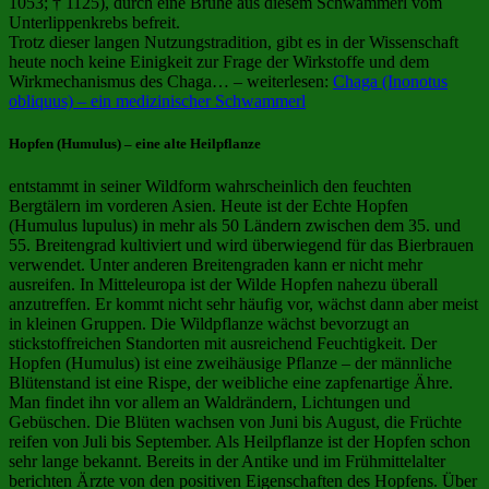
1053; † 1125), durch eine Brühe aus diesem Schwammerl vom
Unterlippenkrebs befreit.
Trotz dieser langen Nutzungstradition, gibt es in der Wissenschaft
heute noch keine Einigkeit zur Frage der Wirkstoffe und dem
Wirkmechanismus des Chaga… – weiterlesen:
Chaga (Inonotus
obliquus) – ein medizinischer Schwammerl
Hopfen (Humulus) – eine alte Heilpflanze
entstammt in seiner Wildform wahrscheinlich den feuchten
Bergtälern im vorderen Asien. Heute ist der Echte Hopfen
(Humulus lupulus) in mehr als 50 Ländern zwischen dem 35. und
55. Breitengrad kultiviert und wird überwiegend für das Bierbrauen
verwendet. Unter anderen Breitengraden kann er nicht mehr
ausreifen. In Mitteleuropa ist der Wilde Hopfen nahezu überall
anzutreffen. Er kommt nicht sehr häufig vor, wächst dann aber meist
in kleinen Gruppen. Die Wildpflanze wächst bevorzugt an
stickstoffreichen Standorten mit ausreichend Feuchtigkeit. Der
Hopfen (Humulus) ist eine zweihäusige Pflanze – der männliche
Blütenstand ist eine Rispe, der weibliche eine zapfenartige Ähre.
Man findet ihn vor allem an Waldrändern, Lichtungen und
Gebüschen. Die Blüten wachsen von Juni bis August, die Früchte
reifen von Juli bis September. Als Heilpflanze ist der Hopfen schon
sehr lange bekannt. Bereits in der Antike und im Frühmittelalter
berichten Ärzte von den positiven Eigenschaften des Hopfens. Über