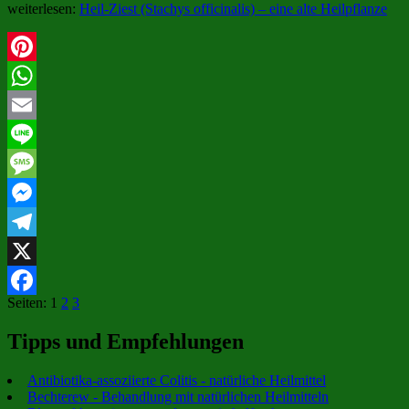
weiterlesen:
Heil-Ziest (Stachys officinalis) – eine alte Heilpflanze
Pinterest
WhatsApp
Email
Line
Message
Messenger
Telegram
X
Seiten:
1
2
3
Facebook
Tipps und Empfehlungen
Antibiotika-assoziierte Colitis - natürliche Heilmittel
Bechterew - Behandlung mit natürlichen Heilmitteln