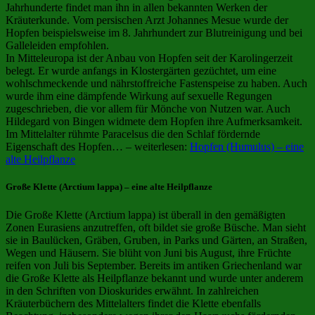
Jahrhunderte findet man ihn in allen bekannten Werken der
Kräuterkunde. Vom persischen Arzt Johannes Mesue wurde der
Hopfen beispielsweise im 8. Jahrhundert zur Blutreinigung und bei
Galleleiden empfohlen.
In Mitteleuropa ist der Anbau von Hopfen seit der Karolingerzeit
belegt. Er wurde anfangs in Klostergärten gezüchtet, um eine
wohlschmeckende und nährstoffreiche Fastenspeise zu haben. Auch
wurde ihm eine dämpfende Wirkung auf sexuelle Regungen
zugeschrieben, die vor allem für Mönche von Nutzen war. Auch
Hildegard von Bingen widmete dem Hopfen ihre Aufmerksamkeit.
Im Mittelalter rühmte Paracelsus die den Schlaf fördernde
Eigenschaft des Hopfen… – weiterlesen:
Hopfen (Humulus) – eine
alte Heilpflanze
Große Klette (Arctium lappa) – eine alte Heilpflanze
Die Große Klette (Arctium lappa) ist überall in den gemäßigten
Zonen Eurasiens anzutreffen, oft bildet sie große Büsche. Man sieht
sie in Baulücken, Gräben, Gruben, in Parks und Gärten, an Straßen,
Wegen und Häusern. Sie blüht von Juni bis August, ihre Früchte
reifen von Juli bis September. Bereits im antiken Griechenland war
die Große Klette als Heilpflanze bekannt und wurde unter anderem
in den Schriften von Dioskurides erwähnt. In zahlreichen
Kräuterbüchern des Mittelalters findet die Klette ebenfalls