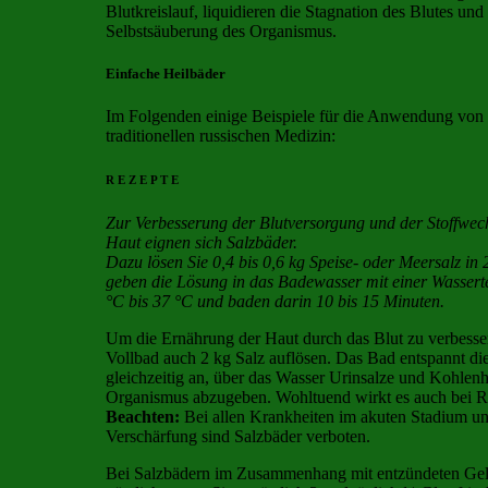
Blutkreislauf, liquidieren die Stagnation des Blutes und
Selbstsäuberung des Organismus.
Einfache Heilbäder
Im Folgenden einige Beispiele für die Anwendung von 
traditionellen russischen Medizin:
R E Z E P T E
Zur Verbesserung der Blutversorgung und der Stoffwec
Haut eignen sich Salzbäder.
Dazu lösen Sie 0,4 bis 0,6 kg Speise- oder Meersalz in
geben die Lösung in das Badewasser mit einer Wasser
°C bis 37 °C und baden darin 10 bis 15 Minuten.
Um die Ernährung der Haut durch das Blut zu verbesse
Vollbad auch 2 kg Salz auflösen. Das Bad entspannt die
gleichzeitig an, über das Wasser Urinsalze und Kohlen
Organismus abzugeben. Wohltuend wirkt es auch bei 
Beachten:
Bei allen Krankheiten im akuten Stadium un
Verschärfung sind Salzbäder verboten.
Bei Salzbädern im Zusammenhang mit entzündeten Gele