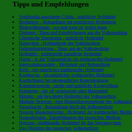
Tipps und Empfehlungen
Antibiotika-assoziierte Colitis - natürliche Heilmittel
Bechterew - Behandlung mit natürlichen Heilmitteln
Blutegeltherapie - wo und wem sie helfen kann
Diabetes - Tipps und Empfehlungen aus der Volksmedizin
Chronische Duodenitis - natürliche Heilmittel
Dupuytren - Heilmethode der Volksmedizin
Fadenpilzinfektion - Tipps aus der Volksmedizin
Heilbäder - traditionelle natürliche Heilmittel
Honig - in der Volksmedizin ein traditionelles Heilmittel
Intercostalneuralgie - Merkmale und Behandlung
Kefir - ein natürliches traditionelles Heilmittel
Kombucha - ein natürliches traditionelles Heilmittel
Kopfschmerz bei morgendlicher Katerstimmung
Kräuterkosmetik - sanfte und natürliche Körperpflege
Kräutertee - ein oft vergessenes altes Hausmittel
Mumijo - ein bewährtes Heilmittel der Volksmedizin
Multiple Sklerose - eine Behandlungsmethode der Volksmed
Nesselsucht - Behandlung durch die Volksmedizin
Neurale Muskelatrophie - Heilmittel der traditionellen Mediz
Neurodermitis - Empfehlungen der russischen Medizin
Neurose - traditionelle Heilmittel für das Nervensystem
Das Ölziehen der russischen Volksmedizin