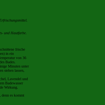
rfrischungsmittel.
hts- und Hautfarbe.
chnittene frische
en) in ein
Temperatur von 36
 des Bades.
einige Minuten unter
n stehen lassen,
chel, Lavendel und
 dem Badewasser
nde Wirkung.
g, denn es kommt