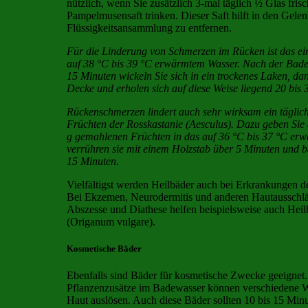
nützlich, wenn Sie zusätzlich 3-mal täglich ½ Glas fris
Pampelmusensaft trinken. Dieser Saft hilft in den Gele
Flüssigkeitsansammlung zu entfernen.
Für die Linderung von Schmerzen im Rücken ist das ein
auf 38 °C bis 39 °C erwärmtem Wasser. Nach der Bade
15 Minuten wickeln Sie sich in ein trockenes Laken, da
Decke und erholen sich auf diese Weise liegend 20 bis
Rückenschmerzen lindert auch sehr wirksam ein täglic
Früchten der Rosskastanie (Aesculus). Dazu geben Sie
g gemahlenen Früchten in das auf 36 °C bis 37 °C er
verrühren sie mit einem Holzstab über 5 Minuten und b
15 Minuten.
Vielfältigst werden Heilbäder auch bei Erkrankungen d
Bei Ekzemen, Neurodermitis und anderen Hautausschlä
Abszesse und Diathese helfen beispielsweise auch Hei
(Origanum vulgare).
Kosmetische Bäder
Ebenfalls sind Bäder für kosmetische Zwecke geeignet.
Pflanzenzusätze im Badewasser können verschiedene W
Haut auslösen. Auch diese Bäder sollten 10 bis 15 Minu