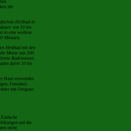
chen
nken die
fachste Heilbad in
dauer von 10 bis
nn in eine wollene
 30 Minuten.
hes Heilbad mit den
 die Masse aus 500
wärmte Badewasser,
aden darin 10 bis
er Haut verwendet.
gen, Furunkel,
lbäder mit Oregano
 Einfache
irkungen auf die
ten nicht