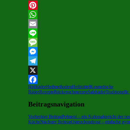
Pinterest
WhatsApp
Email
Line
Message
Messenger
Telegram
X
Heilbäder
Heilmethoden
Heilmittel
Kosmetische
Facebook
Bäder
Rezepte
Rückenschmerzen
Salzbäder
Traditionelle
Beitragsnavigation
Vorheriger Beitrag
Pelmeni – ein Nationalgericht der ru
Küche
Nächster Beitrag
Osteochondrose – einfache gy