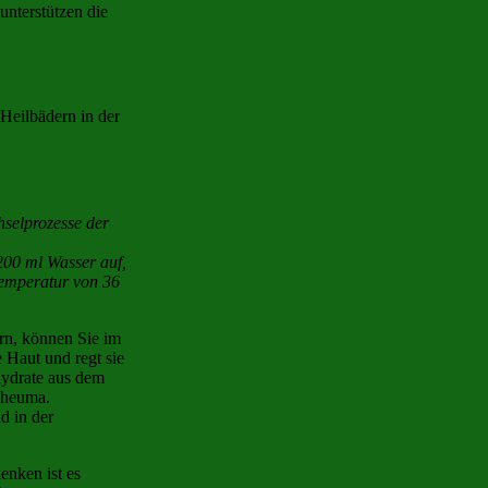
 unterstützen die
Heilbädern in der
hselprozesse der
 200 ml Wasser auf,
temperatur von 36
rn, können Sie im
 Haut und regt sie
hydrate aus dem
Rheuma.
d in der
nken ist es