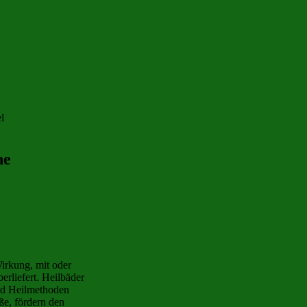
he
Wirkung, mit oder
erliefert. Heilbäder
und Heilmethoden
ße, fördern den