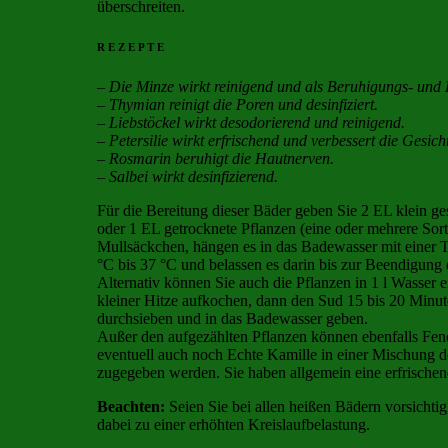
überschreiten.
R E Z E P T E
– Die Minze wirkt reinigend und als Beruhigungs- und E
– Thymian reinigt die Poren und desinfiziert.
– Liebstöckel wirkt desodorierend und reinigend.
– Petersilie wirkt erfrischend und verbessert die Gesic
– Rosmarin beruhigt die Hautnerven.
– Salbei wirkt desinfizierend.
Für die Bereitung dieser Bäder geben Sie 2 EL klein ges
oder 1 EL getrocknete Pflanzen (eine oder mehrere Sort
Mullsäckchen, hängen es in das Badewasser mit einer 
°C bis 37 °C und belassen es darin bis zur Beendigung
Alternativ können Sie auch die Pflanzen in 1 l Wasser 
kleiner Hitze aufkochen, dann den Sud 15 bis 20 Minute
durchsieben und in das Badewasser geben.
Außer den aufgezählten Pflanzen können ebenfalls Fen
eventuell auch noch Echte Kamille in einer Mischung
zugegeben werden. Sie haben allgemein eine erfrische
Beachten:
Seien Sie bei allen heißen Bädern vorsichti
dabei zu einer erhöhten Kreislaufbelastung.