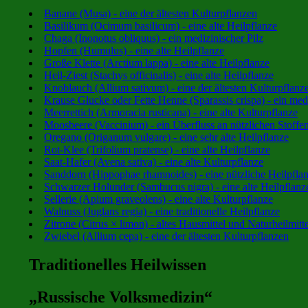
Banane (Musa) - eine der ältesten Kulturpflanzen
Basilikum (Ocimum basilicum) - eine alte Heilpflanze
Chaga (Inonotus obliquus) - ein medizinischer Pilz
Hopfen (Humulus) - eine alte Heilpflanze
Große Klette (Arctium lappa) - eine alte Heilpflanze
Heil-Ziest (Stachys officinalis) - eine alte Heilpflanze
Knoblauch (Allium sativum) - eine der ältesten Kulturpflanz
Krause Glucke oder Fette Henne (Sparassis crispa) - ein medi
Meerrettich (Armoracia rusticana) - eine alte Kulturpflanze
Moosbeere (Vaccinium) - ein Überfluss an nützlichen Stoffe
Oregano (Origanum vulgare) - eine sehr alte Heilpflanze
Rot-Klee (Trifolium pratense) - eine alte Heilpflanze
Saat-Hafer (Avena sativa) - eine alte Kulturpflanze
Sanddorn (Hippophae rhamnoides) - eine nützliche Heilpfla
Schwarzer Holunder (Sambucus nigra) - eine alte Heilpflanz
Sellerie (Apium graveolens) - eine alte Kulturpflanze
Walnuss (Juglans regia) - eine traditionelle Heilpflanze
Zitrone (Citrus × limon) - altes Hausmittel und Naturheilmitte
Zwiebel (Allium cepa) - eine der ältesten Kulturpflanzen
Traditionelles Heilwissen
„Russische Volksmedizin“