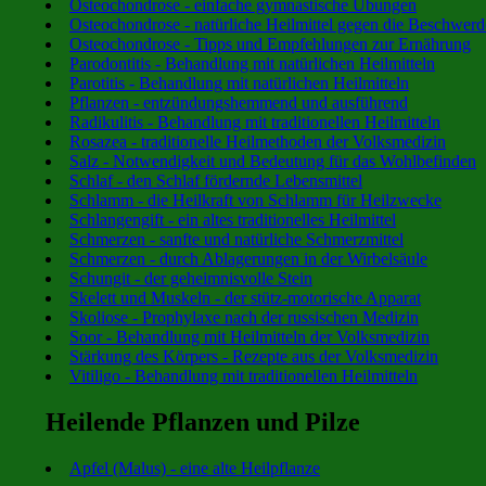
Osteochondrose - einfache gymnastische Übungen
Osteochondrose - natürliche Heilmittel gegen die Beschwer
Osteochondrose - Tipps und Empfehlungen zur Ernährung
Parodontitis - Behandlung mit natürlichen Heilmitteln
Parotitis - Behandlung mit natürlichen Heilmitteln
Pflanzen - entzündungshemmend und ausführend
Radikulitis - Behandlung mit traditionellen Heilmitteln
Rosazea - traditionelle Heilmethoden der Volksmedizin
Salz - Notwendigkeit und Bedeutung für das Wohlbefinden
Schlaf - den Schlaf fördernde Lebensmittel
Schlamm - die Heilkraft von Schlamm für Heilzwecke
Schlangengift - ein altes traditionelles Heilmittel
Schmerzen - sanfte und natürliche Schmerzmittel
Schmerzen - durch Ablagerungen in der Wirbelsäule
Schungit - der geheimnisvolle Stein
Skelett und Muskeln - der stütz-motorische Apparat
Skoliose - Prophylaxe nach der russischen Medizin
Soor - Behandlung mit Heilmitteln der Volksmedizin
Stärkung des Körpers - Rezepte aus der Volksmedizin
Vitiligo - Behandlung mit traditionellen Heilmitteln
Heilende Pflanzen und Pilze
Apfel (Malus) - eine alte Heilpflanze