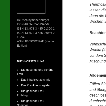
Thermoska
lassen di
dann die 
Deutsch nymphenburger
Wochen 3 
ISBN-10: 3-485-01390-0
ISBN-13: 978-3-485-01390-1
Beachten
ISBN-13: 978-3-485-06046-2
eBook
ASIN: B009OW6KAE (Kindle
Vermische
Edition)
Wodka (40
vor dem S
Mischung
BUCHVORSTELLUNG
Die gesunde und schöne
Frau
Allgemein
Das Inhaltsverzeichnis
Füllen Si
Das Krankheitsregister
und überg
Die gesunde Frau -
geschloss
Frühling
durchschü
Die gesunde Frau -
Sommer