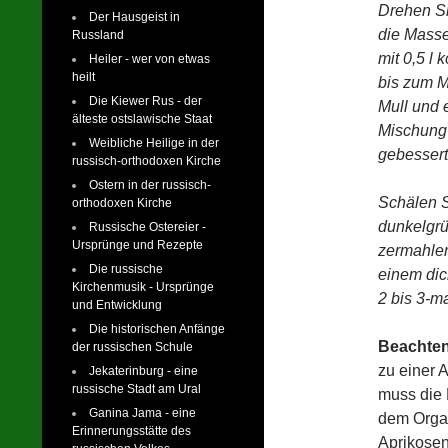
Drehen Si
Der Hausgeist in
die Masse
Russland
mit 0,5 l
Heiler - wer von etwas
heilt
bis zum M
Die Kiewer Rus - der
Mull und 
älteste ostslawische Staat
Mischung 
Weibliche Heilige in der
gebessert
russisch-orthodoxen Kirche
Ostern in der russisch-
Schälen S
orthodoxen Kirche
dunkelgrü
Russische Ostereier -
Ursprünge und Rezepte
zermahlen
Die russische
einem dic
Kirchenmusik - Ursprünge
2 bis 3-ma
und Entwicklung
Die historischen Anfänge
Beachten
der russischen Schule
zu einer 
Jekaterinburg - eine
russische Stadt am Ural
muss die 
Ganina Jama - eine
dem Organ
Erinnerungsstätte des
Aprikosen