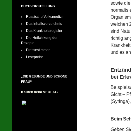
sowie die
BUCHVORSTELLUNG
normalisi
Organismu
Russische Volksmedizin
weichen 
Das Inhaltsverzeichnis
sind Natur
Das Krankheitsregister
richtig a
Die Heilwirkung der
Rezepte
Krankheit
Pressestimmen
und es a
Leseprobe
Entzünd
bei Erk
„DIE GESUNDE UND SCHÖNE
FRAU“
Beispiels
Kaufen beim VERLAG
Gicht – P
(Syringa)
Beim Sch
Geben Sie