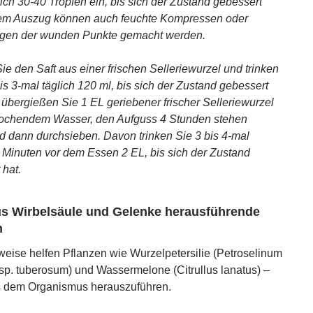
lich 30-40 Tropfen ein, bis sich der Zustand gebessert
dem Auszug können auch feuchte Kompressen oder
ngen der wunden Punkte gemacht werden.
ie den Saft aus einer frischen Selleriewurzel und trinken
is 3-mal täglich 120 ml, bis sich der Zustand gebessert
 übergießen Sie 1 EL geriebener frischer Selleriewurzel
 kochendem Wasser, den Aufguss 4 Stunden stehen
d dann durchsieben. Davon trinken Sie 3 bis 4-mal
0 Minuten vor dem Essen 2 EL, bis sich der Zustand
 hat.
us Wirbelsäule und Gelenke herausführende
n
weise helfen Pflanzen wie Wurzelpetersilie (Petroselinum
sp. tuberosum) und Wassermelone (Citrullus lanatus) –
s dem Organismus herauszuführen.