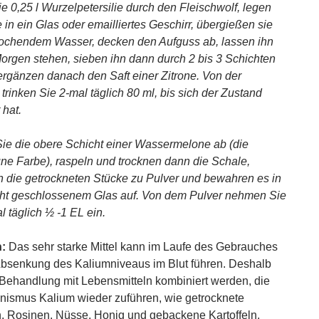
e 0,25 l Wurzelpetersilie durch den Fleischwolf, legen
 in ein Glas oder emailliertes Geschirr, übergießen sie
 kochendem Wasser, decken den Aufguss ab, lassen ihn
orgen stehen, sieben ihn dann durch 2 bis 3 Schichten
ergänzen danach den Saft einer Zitrone. Von der
trinken Sie 2-mal täglich 80 ml, bis sich der Zustand
 hat.
ie die obere Schicht einer Wassermelone ab (die
ne Farbe), raspeln und trocknen dann die Schale,
 die getrockneten Stücke zu Pulver und bewahren es in
ht geschlossenem Glas auf. Von dem Pulver nehmen Sie
l täglich ½ -1 EL ein.
:
Das sehr starke Mittel kann im Laufe des Gebrauches
Absenkung des Kaliumniveaus im Blut führen. Deshalb
Behandlung mit Lebensmitteln kombiniert werden, die
ismus Kalium wieder zuführen, wie getrocknete
, Rosinen, Nüsse, Honig und gebackene Kartoffeln.