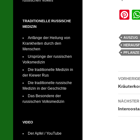
russischen Volkes
Pi
nt
TRADITIONELLE RUSSISCHE
MEDIZIN
er
AUSZUG
Anfänge der Heilung von
e
Krankheiten durch den
HERAUS
Menschen
st
PFLANZE
Ursprünge der russischen
Volksmedizin
Die traditionelle Medizin in
Beitr
der Kiewer Rus
VORHERIGE
Die traditionelle russische
Kräuterko
Medizin in der Geschichte
Das Besondere der
NÄCHSTER
russischen Volksmedizin
Intercost
VIDEO
Der Apfel / YouTube