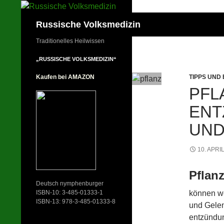
Zum
Inhalt
Suchen
Russische Volksmedizin
springen
Traditionelles Heilwissen
„RUSSISCHE VOLKSMEDIZIN“
TIPPS UND
Kaufen bei AMAZON
PFL
EN
UND
10. APRI
Pflan
Deutsch nymphenburger
können we
ISBN-10: 3-485-01333-1
ISBN-13: 978-3-485-01333-8
und Gelen
entzündun