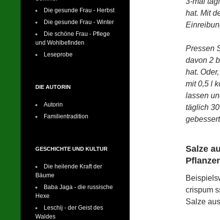
3-mal täg
Die gesunde Frau - Herbst
hat. Mit 
Die gesunde Frau - Winter
Einreibu
Die schöne Frau - Pflege
und Wohlbefinden
Pressen S
Leseprobe
davon 2 b
hat.
Oder,
mit 0,5 l
DIE AUTORIN
lassen un
Autorin
täglich 3
Familientradition
gebessert
Salze a
GESCHICHTE UND KULTUR
Pflanze
Die heilende Kraft der
Bäume
Beispiels
Baba Jaga - die russische
crispum s
Hexe
Salze au
Leschij - der Geist des
Waldes