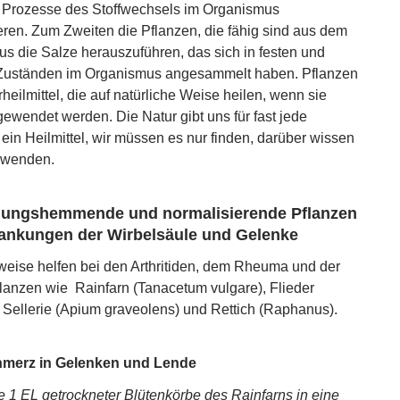
 Prozesse des Stoffwechsels im Organismus
eren. Zum Zweiten die Pflanzen, die fähig sind aus dem
s die Salze herauszuführen, das sich in festen und
Zuständen im Organismus angesammelt haben. Pflanzen
heilmittel, die auf natürliche Weise heilen, wenn sie
ngewendet werden. Die Natur gibt uns für fast jede
 ein Heilmittel, wir müssen es nur finden, darüber wissen
nwenden.
ungshemmende und normalisierende Pflanzen
rankungen der Wirbelsäule und Gelenke
weise helfen bei den Arthritiden, dem Rheuma und der
flanzen wie Rainfarn (Tanacetum vulgare), Flieder
, Sellerie (Apium graveolens) und Rettich (Raphanus).
merz in Gelenken und Lende
 1 EL getrockneter Blütenkörbe des Rainfarns in eine